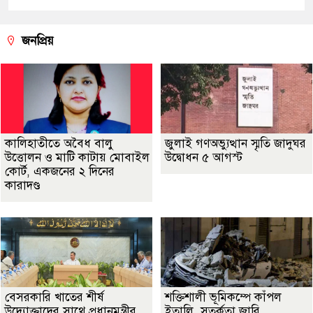
জনপ্রিয়
কালিহাতীতে অবৈধ বালু
জুলাই গণঅভ্যুত্থান স্মৃতি জাদুঘর
উত্তোলন ও মাটি কাটায় মোবাইল
উদ্বোধন ৫ আগস্ট
কোর্ট, একজনের ২ দিনের
কারাদণ্ড
বেসরকারি খাতের শীর্ষ
শক্তিশালী ভূমিকম্পে কাঁপল
উদ্যোক্তাদের সাথে প্রধানমন্ত্রীর
ইতালি, সতর্কতা জারি