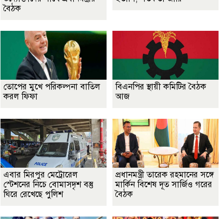
বৈঠক
তোপের মুখে পরিকল্পনা বাতিল
বিএনপির স্থায়ী কমিটির বৈঠক
করল ফিফা
আজ
এবার মিরপুর মেট্রোরেল
প্রধানমন্ত্রী তারেক রহমানের সঙ্গে
স্টেশনের নিচে বোমাসদৃশ বস্তু
মার্কিন বিশেষ দূত সার্জিও গরের
ঘিরে রেখেছে পুলিশ
বৈঠক