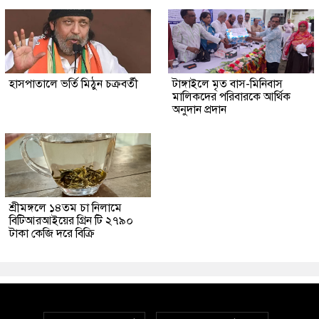
হাসপাতালে ভর্তি মিঠুন চক্রবর্তী
টাঙ্গাইলে মৃত বাস-মিনিবাস
মালিকদের পরিবারকে আর্থিক
অনুদান প্রদান
শ্রীমঙ্গলে ১৪তম চা নিলামে
বিটিআরআইয়ের গ্রিন টি ২৭৯০
টাকা কেজি দরে বিক্রি