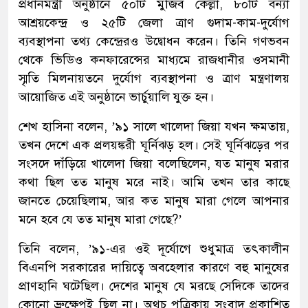
প্রধানমন্ত্রী অনুষ্ঠানে ৫০টি মুজিব কেল্লা, ৮০টি বন্যা
আশ্রয়কেন্দ্র ও ২৫টি জেলা ত্রাণ গুদাম-কাম-দুর্যোগ
ব্যবস্থাপনা তথ্য কেন্দ্রেরও উদ্বোধন করেন। তিনি গণভবন
থেকে ভিডিও কনফারেন্সের মাধ্যমে রাজধানীর ওসমানী
স্মৃতি মিলনায়তনে দুর্যোগ ব্যবস্থাপনা ও ত্রাণ মন্ত্রণালয়
আয়োজিত এই অনুষ্ঠানে ভার্চুয়ালি যুক্ত হন।
শেখ হাসিনা বলেন, ’৯১ সালে খালেদা জিয়া যখন ক্ষমতায়,
তখন দেশে এক প্রলয়ঙ্করী ঘূর্নিঝড় হল। সেই ঘূর্নিঝড়ের পর
সংসদে দাঁড়িয়ে খালেদা জিয়া বলেছিলেন, যত মানুষ মরার
কথা ছিল তত মানুষ মরে নাই। আমি তখন তার কাছে
জানতে চেয়েছিলাম, আর কত মানুষ মারা গেলে আপনার
মনে হবে যে তত মানুষ মারা গেছে?’
তিনি বলেন, ’৯১-এর ওই দূর্যোগে শুধুমাত্র তৎকালীন
বিএনপি সরকারের দায়িত্বে অবহেলার কারণে বহু মানুষের
প্রাণহানি ঘটেছিল। দেশের মানুষ যে মরছে সেদিকে তাদের
কোনো ভ্রুক্ষেপই ছিল না। অথচ পত্রিকায় সংবাদ প্রকাশিত