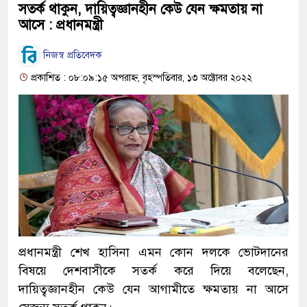
সতর্ক থাকুন, দায়িত্বজ্ঞানহীন কেউ যেন ক্ষমতায় না
আসে : প্রধানমন্ত্রী
নিজস্ব প্রতিবেদক
প্রকাশিত : ০৮:০৯:১৫ অপরাহ্ন, বৃহস্পতিবার, ১৩ অক্টোবর ২০২২
প্রধানমন্ত্রী শেখ হাসিনা এমন কোন দলকে ভোটদানের
বিষয়ে দেশবাসীকে সতর্ক করে দিয়ে বলেছেন,
দায়িত্বজ্ঞানহীন কেউ যেন আগামীতে ক্ষমতায় না আসে