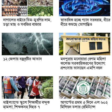
নাগালের বাইরে ডিম-মুরগির দাম,
স্বাভাবিক হচ্ছে গ্যাস সরবরাহ, ধীরে
চড়া মাছ ও সবজির বাজার
ধীরে কমছে ভোগান্তিও
১২ জেলায় বজ্রবৃষ্টির আভাস
মনপুরায় মনোয়ারা বেগম মহিলা
কলেজ সরকারিকরণের উদ্যোগ:
প্রশংসায় ভাসছেন এমপি নয়ন
থাইল্যান্ডে স্কুলে শিক্ষার্থীর বন্দুক
আগস্টের প্রথম ৫ দিনে এল ৬০২
হামলা, শিক্ষকসহ নিহত ৭
মিলিয়ন ডলার রেমিট্যান্স