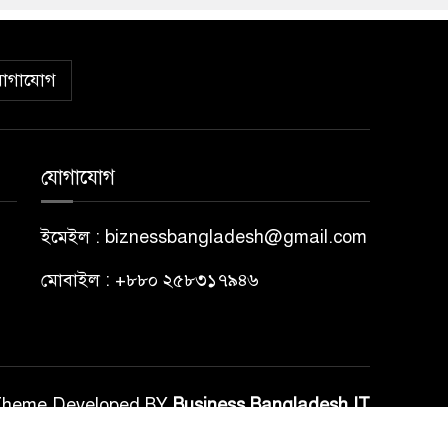
োগাযোগ
যোগাযোগ
ইমেইল : biznessbangladesh@gmail.com
মোবাইল : +৮৮০ ২৫৮৩১৭৯৪৬
Theme Developed BY
Business Bangladesh IT