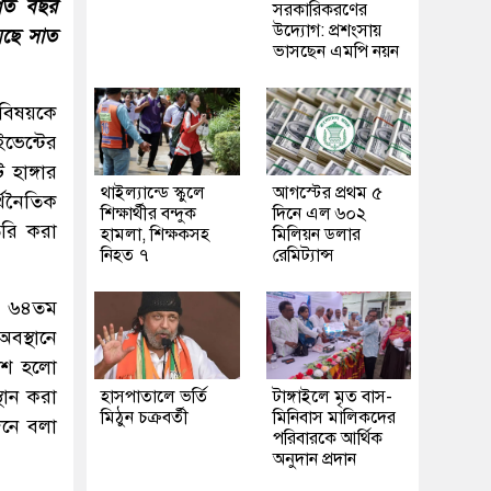
গত বছর
সরকারিকরণের
উদ্যোগ: প্রশংসায়
েছে সাত
ভাসছেন এমপি নয়ন
 বিষয়কে
ভেন্টের
 হাঙ্গার
থাইল্যান্ডে স্কুলে
আগস্টের প্রথম ৫
থনৈতিক
শিক্ষার্থীর বন্দুক
দিনে এল ৬০২
ৈরি করা
হামলা, শিক্ষকসহ
মিলিয়ন ডলার
নিহত ৭
রেমিট্যান্স
ে ৬৪তম
বস্থানে
দেশ হলো
থান করা
হাসপাতালে ভর্তি
টাঙ্গাইলে মৃত বাস-
মিঠুন চক্রবর্তী
মিনিবাস মালিকদের
দনে বলা
পরিবারকে আর্থিক
অনুদান প্রদান