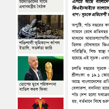
এগিয়ে আছে বাংলাদে
উদ্যোক্তাদের সাথে
প্রধানমন্ত্রীর বৈঠক
জিএইচআইতে বাংলাদেশ
ধাপ। সূচকে প্রতিবেশী
অপুষ্টি, পাঁচ বছরের 
সামনে রেখে প্রতিবছর
মাধ্যমে আয়ারল্যান্ডভিত
শক্তিশালী ভূমিকম্পে কাঁপল
হিলফ যৌথভাবে জিএই
ইতালি, সতর্কতা জারি
পরিস্থিতি, শিশু স্বা
হয়েছে এই সূচক। এবার
চলতি বছরের সূচকে 
শ্রীলংকা ও ১৯.১ স্ক
আছে বাংলাদেশের প্রত
তোপের মুখে পরিকল্পনা
বেলারুশ, বসনিয়া হার
বাতিল করল ফিফা
পাঁচ দেশ হলো যথাক্রম
হয়, বর্তমানে বিশ্বে গু