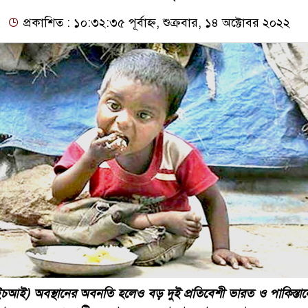
প্রকাশিত : ১০:৩২:৩৫ পূর্বাহ্ন, শুক্রবার, ১৪ অক্টোবর ২০২২
িএইচআই) অবস্থানের অবনতি হলেও বড় দুই প্রতিবেশী ভারত ও পাকিস্তা