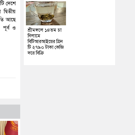
৯টি দেশে
 দ্বিতীয়
থিতি আছে
 পূর্ব ও
শ্রীমঙ্গলে ১৪তম চা
নিলামে
বিটিআরআইয়ের গ্রিন
টি ২৭৯০ টাকা কেজি
দরে বিক্রি