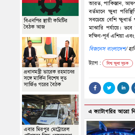
ভারত, পাকিস্তান, আফগা
বর্তমানে ক্ষুধা পরিস্
সবচেয়ে বেশি ক্ষুধার্
বিএনপির স্থায়ী কমিটির
বৈঠক আজ
মাঝারি পর্যায়ে। তবে 
দক্ষিণ-পূর্ব এশিয়া এ
বিজনেস বাংলাদেশ
/ হা
ট্যাগ :
বিশ্ব ক্ষুধা সূচক
প্রধানমন্ত্রী তারেক রহমানের
সঙ্গে মার্কিন বিশেষ দূত
সার্জিও গরের বৈঠক
এ ক্যাটাগরির আরো 
এবার মিরপুর মেট্রোরেল