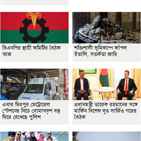
বিএনপির স্থায়ী কমিটির বৈঠক
শক্তিশালী ভূমিকম্পে কাঁপল
আজ
ইতালি, সতর্কতা জারি
এবার মিরপুর মেট্রোরেল
প্রধানমন্ত্রী তারেক রহমানের সঙ্গে
স্টেশনের নিচে বোমাসদৃশ বস্তু
মার্কিন বিশেষ দূত সার্জিও গরের
ঘিরে রেখেছে পুলিশ
বৈঠক