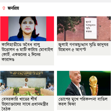
জনপ্রিয়
কালিহাতীতে অবৈধ বালু
জুলাই গণঅভ্যুত্থান স্মৃতি জাদুঘর
উত্তোলন ও মাটি কাটায় মোবাইল
উদ্বোধন ৫ আগস্ট
কোর্ট, একজনের ২ দিনের
কারাদণ্ড
বেসরকারি খাতের শীর্ষ
তোপের মুখে পরিকল্পনা বাতিল
উদ্যোক্তাদের সাথে প্রধানমন্ত্রীর
করল ফিফা
বৈঠক