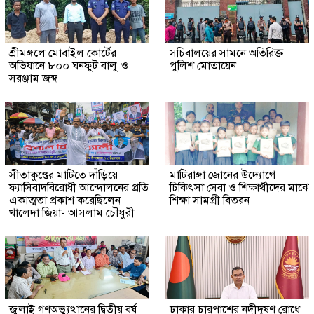
শ্রীমঙ্গলে মোবাইল কোর্টের
সচিবালয়ের সামনে অতিরিক্ত
অভিযানে ৮০০ ঘনফুট বালু ও
পুলিশ মোতায়েন
সরঞ্জাম জব্দ
সীতাকুণ্ডের মাটিতে দাঁড়িয়ে
মাটিরাঙ্গা জোনের উদ্যোগে
ফ্যাসিবাদবিরোধী আন্দোলনের প্রতি
চিকিৎসা সেবা ও শিক্ষার্থীদের মাঝে
একাত্মতা প্রকাশ করেছিলেন
শিক্ষা সামগ্রী বিতরন
খালেদা জিয়া- আসলাম চৌধুরী
জুলাই গণঅভ্যুত্থানের দ্বিতীয় বর্ষ
ঢাকার চারপাশের নদীদূষণ রোধে