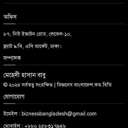
অফিস
৮৭, নিউ ইস্কাটন রোড, লেভেল-১০,
ফ্ল্যাট ৯/বি, এসি মার্কেট, ঢাকা।
সম্পাদক
মেহেদী হাসান বাবু
© ২০২৪ সর্বস্বত্ব সংরক্ষিত | বিজনেস বাংলাদেশ.কম.বিডি
যোগাযোগ
ইমেইল : biznessbangladesh@gmail.com
মোবাইল : +৮৮০ ২৫৮৩১৭৯৪৬