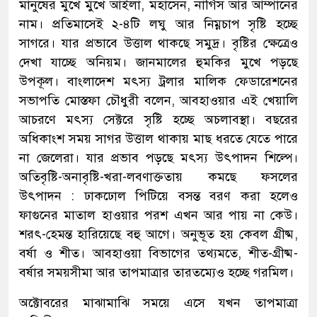
মানুষের মুখে মুখে আইলা, মহাসেন, নার্গিস আর আম্পানের
নাম। প্রতিমাসেই ২-৪টি লঘু আর নিম্নচাপ সৃষ্টি হচ্ছে
সাগরে। যার প্রভাবে উত্তাল থাকছে সমুদ্র। বৃষ্টির ক্ষেত্রেও
দেখা যাচ্ছে অনিয়ম। জানমালের হুমকির মুখে পড়ছে
উপকূল। বাংলাদেশ মৎস্য ট্রলার মালিক ফেডারেশনের
সভাপতি মোস্তফা চৌধুরী বলেন, আবহাওয়ার এই খেয়ালি
আচরণে মৎস্য সেক্টরে সৃষ্টি হচ্ছে অচলাবস্থা। বছরের
অধিকাংশ সময় সাগর উত্তাল থাকায় মাছ ধরতে যেতে পারে
না জেলেরা। যার প্রভাব পড়ছে মৎস্য উৎপাদন শিল্পে।
অতিবৃষ্টি-অনাবৃষ্টি-খরা-লবণাক্ততায় কমছে ফসলের
উৎপাদন : ঢাকঢোল পিটিয়ে বসন্ত বরণ করা হলেও
ফাগুনের মাতাল হাওয়ার পরশ এখন আর পায় না কেউ।
শরৎ-হেমন্ত হারিয়েছে বহু আগে। অনুভূত হয় কেবল গ্রীষ্ম,
বর্ষা ও শীত। আবহাওয়া বিভাগের তথ্যমতে, শীত-গ্রীষ্ম-
বর্ষার সময়সীমা আর তাপমাত্রার তারতম্যেও হচ্ছে গরমিল।
অক্টোবরের মাঝামাঝি সময়ে এসে যখন তাপমাত্রা