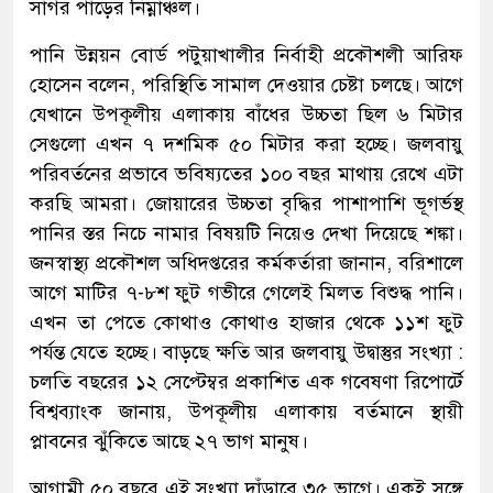
সাগর পাড়ের নিম্নাঞ্চল।
পানি উন্নয়ন বোর্ড পটুয়াখালীর নির্বাহী প্রকৌশলী আরিফ
হোসেন বলেন, পরিস্থিতি সামাল দেওয়ার চেষ্টা চলছে। আগে
যেখানে উপকূলীয় এলাকায় বাঁধের উচ্চতা ছিল ৬ মিটার
সেগুলো এখন ৭ দশমিক ৫০ মিটার করা হচ্ছে। জলবায়ু
পরিবর্তনের প্রভাবে ভবিষ্যতের ১০০ বছর মাথায় রেখে এটা
করছি আমরা। জোয়ারের উচ্চতা বৃদ্ধির পাশাপাশি ভূগর্ভস্থ
পানির স্তর নিচে নামার বিষয়টি নিয়েও দেখা দিয়েছে শঙ্কা।
জনস্বাস্থ্য প্রকৌশল অধিদপ্তরের কর্মকর্তারা জানান, বরিশালে
আগে মাটির ৭-৮শ ফুট গভীরে গেলেই মিলত বিশুদ্ধ পানি।
এখন তা পেতে কোথাও কোথাও হাজার থেকে ১১শ ফুট
পর্যন্ত যেতে হচ্ছে। বাড়ছে ক্ষতি আর জলবায়ু উদ্বাস্তুর সংখ্যা :
চলতি বছরের ১২ সেপ্টেম্বর প্রকাশিত এক গবেষণা রিপোর্টে
বিশ্বব্যাংক জানায়, উপকূলীয় এলাকায় বর্তমানে স্থায়ী
প্লাবনের ঝুঁকিতে আছে ২৭ ভাগ মানুষ।
আগামী ৫০ বছরে এই সংখ্যা দাঁড়াবে ৩৫ ভাগে। একই সঙ্গে