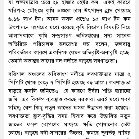
যা লক্ষ্যমাত্রার চেয়ে ২৪ হাজার হেক্টর কম। একই কারণে
খরিপ-২ মৌসুমে কৃষি অঞ্চলে চাল উৎপাদন হ্রাস পেয়েছে
৬.১৬ লাখ টন। আমন ফসল প্রশ্নেও ১৫ লাখ টন কম
উৎপাদনে সংশয়ের মধ্যে রয়েছে কৃষি বিভাগ। বিষয়টি নিয়ে
আলাপকালে কৃষি সম্প্রসারণ অধিদপ্তরের সদ্য সাবেক
অতিরিক্ত পরিচালক হৃদয়েশ্বর দত্ত বলেন, জলবায়ু
পরিবর্তনের কারণে একদিকে যেমন অতিবৃষ্টি-অনাবৃষ্টি হচ্ছে,
তেমনি অভ্যন্তর ভাগের নদ-নদীতে বাড়ছে লবণাক্ততা।
বরিশাল অঞ্চলের অধিকাংশ নদীতে লবণাক্ততার মাত্রা ২
পিপিটি থেকে বেড়ে ৭ পিপিটি হয়েছে বহু আগে। লবণাক্ততা
বাড়ছে ফসলি জমিতেও। যে কারণে উর্বরা শক্তি হারাচ্ছে
জমি। এর বিকল্প ব্যবস্থাও করছে সরকার। এরই মধ্যে লবণ
সহিষ্ণু বেশ কিছু নতুন জাতের ফসল উদ্ভাবন করা হয়েছে।
লবণাক্ততা হ্রাস-বৃদ্ধির সময় হিসাব করে উদ্ভাবিত নতুন
জাতের ফসল রোপণের মাধ্যমে ক্ষতি পোষানোর চেষ্টা
চলছে। বাড়ছে নদী-সাগরের উচ্চতা, কমছে ভূগর্ভস্থ পানির