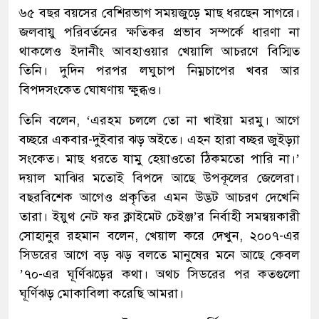
৬৫ বছর বয়সের বেশিরভাগ সময়জুড়ে মাছ ধরছেন সাগরে।
জলবায়ু পরিবর্তনের ক্ষতিকর প্রভাব সম্পর্কে ধারণা না
থাকলেও ইদানীং আবহাওয়ার খেয়ালি আচরণে বিস্মিত
তিনি। দুদিন পরপর লঘুচাপ নিম্নচাপের খবর আর
বিপদসংকেত ঘোষণায় ক্ষুব্ধও।
তিনি বলেন, ‘এরহম চললে তো না খাইয়া মরমু। আগে
বচ্ছরে একবার-দুইবার ঝড় অইতে। এহন হারা বচ্ছর জুইড়্যা
সংকেত। মাছ ধরতে যামু হেয়াওতো ঠিকমতো পারি না।’
দয়াল মাঝির মতোই বিপদে আছে উপকূলের জেলেরা।
বছরবিশেক আগেও প্রকৃতির এমন উদ্ভট আচরণ দেখেনি
তারা। ইয়ুথ নেট ফর ক্লাইমেট চেইঞ্জ’র নির্বাহী সমন্বয়কারী
সোহানুর রহমান বলেন, খেয়াল করে দেখুন, ২০০৭-এর
সিডরের আগে বড় ঝড় বলতে মানুষের মনে আছে কেবল
’৭০-এর ঘূর্ণিঝড়ের কথা। অথচ সিডরের পর কতগুলো
ঘূর্ণিঝড় মোকাবিলা করেছি আমরা।