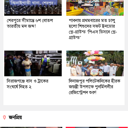
শেরপুরে সীমান্তে ৬শ বোতল
পাবনায় প্রথমবারের মত চালু
ভারতীয় মদ জব্দ!
হলো শিশুদের সফট ইনডোর
প্লে-গ্রাউন্ড ‘পিএস ডিসনে প্লে-
গ্রাউন্ড’
সিরাজগঞ্জে বাস ও ট্রাকের
দিনাজপুর পলিটেকনিকের হীরক
সংঘর্ষে নিহত ২
জয়ন্তী উপলক্ষে পুনর্মিলনীর
রেজিস্ট্রেশন শুরু!
জনপ্রিয়