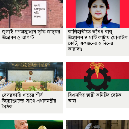
জুলাই গণঅভ্যুত্থান স্মৃতি জাদুঘর
কালিহাতীতে অবৈধ বালু
উদ্বোধন ৫ আগস্ট
উত্তোলন ও মাটি কাটায় মোবাইল
কোর্ট, একজনের ২ দিনের
কারাদণ্ড
বেসরকারি খাতের শীর্ষ
বিএনপির স্থায়ী কমিটির বৈঠক
উদ্যোক্তাদের সাথে প্রধানমন্ত্রীর
আজ
বৈঠক