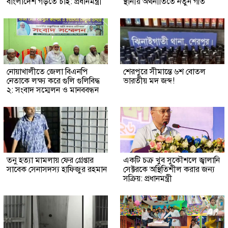
বাংলাদেশ গড়তে চাই: প্রধানমন্ত্রী
স্থানীয় অর্থনীতিতে নতুন গতি
নোয়াখালীতে জেলা বিএনপি
শেরপুরে সীমান্তে ৬শ বোতল
নেতাকে লক্ষ্য করে গুলি গুলিবিদ্ধ
ভারতীয় মদ জব্দ!
২: সংবাদ সম্মেলন ও মানববন্ধন
তনু হত্যা মামলায় ফের গ্রেপ্তার
একটি চক্র খুব সুকৌশলে জ্বালানি
সাবেক সেনাসদস্য হাফিজুর রহমান
সেক্টরকে অস্থিতিশীল করার জন্য
সক্রিয়: প্রধানমন্ত্রী