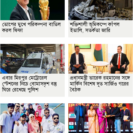
তোপের মুখে পরিকল্পনা বাতিল
শক্তিশালী ভূমিকম্পে কাঁপল
করল ফিফা
ইতালি, সতর্কতা জারি
এবার মিরপুর মেট্রোরেল
প্রধানমন্ত্রী তারেক রহমানের সঙ্গে
স্টেশনের নিচে বোমাসদৃশ বস্তু
মার্কিন বিশেষ দূত সার্জিও গরের
ঘিরে রেখেছে পুলিশ
বৈঠক