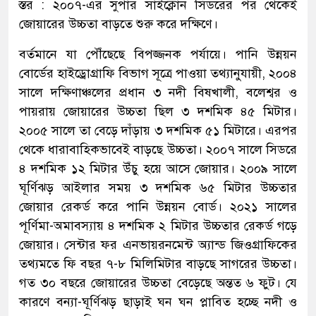
স্তর : ২০০৭-এর সুপার সাইক্লোন সিডরের পর থেকেই
জোয়ারের উচ্চতা বাড়তে শুরু করে দক্ষিণে।
বর্তমানে যা পৌঁছেছে বিপজ্জনক পর্যায়ে। পানি উন্নয়ন
বোর্ডের হাইড্রোগ্রাফি বিভাগ সূত্রে পাওয়া তথ্যানুযায়ী, ২০০৪
সালে দক্ষিণাঞ্চলের প্রধান ৩ নদী বিষখালী, বলেশ্বর ও
পায়রায় জোয়ারের উচ্চতা ছিল ৩ দশমিক ৪৫ মিটার।
২০০৫ সালে তা বেড়ে দাঁড়ায় ৩ দশমিক ৫১ মিটারে। এরপর
থেকে ধারাবাহিকভাবেই বাড়ছে উচ্চতা। ২০০৭ সালে সিডরে
৪ দশমিক ১২ মিটার উঁচু হয়ে আসে জোয়ার। ২০০৯ সালে
ঘূর্ণিঝড় আইলার সময় ৩ দশমিক ৬৫ মিটার উচ্চতার
জোয়ার রেকর্ড করে পানি উন্নয়ন বোর্ড। ২০২১ সালের
পূর্ণিমা-অমাবস্যায় ৪ দশমিক ২ মিটার উচ্চতার রেকর্ড গড়ে
জোয়ার। সেন্টার ফর এনভায়রনমেন্ট অ্যান্ড জিওগ্রাফিকের
তথ্যমতে ফি বছর ৭-৮ মিলিমিটার বাড়ছে সাগরের উচ্চতা।
গত ৩০ বছরে জোয়ারের উচ্চতা বেড়েছে অন্তত ৬ ফুট। যে
কারণে বন্যা-ঘূর্ণিঝড় ছাড়াই ঘন ঘন প্লাবিত হচ্ছে নদী ও