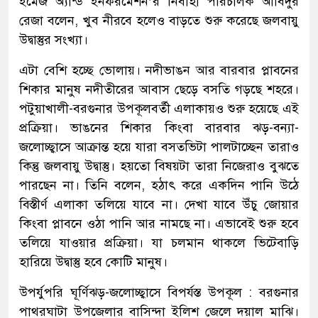
ইমেজ অ্যান্ড ইনফরমেশন’র নির্বাহী পরিচালক আবিদুর
রেজা বলেন, খুব নীরবে হলেও বাড়তে শুরু করেছে জলবায়ু
উদ্বাস্তুর সংখ্যা।
এটা বেশি হচ্ছে ভোলায়। নদীভাঙন আর বারবার প্লাবনের
শিকার মানুষ নদীতীরের আবাস ছেড়ে বসতি গড়ছে শহরে।
পটুয়াখালী-বরগুনার উপকূলবর্তী এলাকায়ও শুরু হয়েছে এই
প্রক্রিয়া। ভাঙনের শিকার কিংবা বারবার ঝড়-বন্যা-
জলোচ্ছ্বাসে আক্রান্ত হয়ে যারা বসতভিটা পালটাচ্ছেন তারাও
কিন্তু জলবায়ু উদ্বাস্তু। হয়তো বিষয়টা তারা নিজেরাও বুঝতে
পারছেন না। তিনি বলেন, হঠাৎ করে একদিন পানি উঠে
বিস্তীর্ণ এলাকা তলিয়ে যাবে না। দেখা যাবে উঁচু জোয়ার
কিংবা প্লাবনে ওঠা পানি আর নামছে না। এভাবেই শুরু হবে
তলিয়ে যাওয়ার প্রক্রিয়া। যা চলমান থাকলে ভিটেবাড়ি
হারিয়ে উদ্বাস্তু হবে কোটি মানুষ।
উপর্যুপরি ঘূর্ণিঝড়-জলোচ্ছ্বাসে বিপর্যস্ত উপকূল : বরগুনার
পাথরঘাটা উপজেলার বাসিন্দা ইলিশ জেলে দয়াল মাঝি।