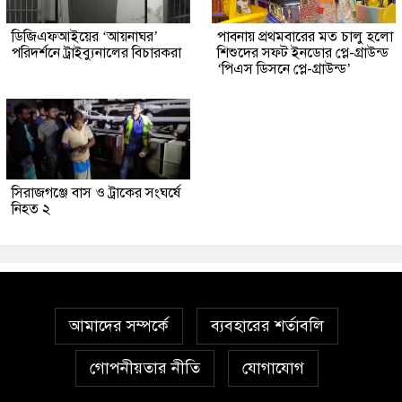
ডিজিএফআইয়ের ‘আয়নাঘর’
পাবনায় প্রথমবারের মত চালু হলো
পরিদর্শনে ট্রাইব্যুনালের বিচারকরা
শিশুদের সফট ইনডোর প্লে-গ্রাউন্ড
‘পিএস ডিসনে প্লে-গ্রাউন্ড’
সিরাজগঞ্জে বাস ও ট্রাকের সংঘর্ষে
নিহত ২
আমাদের সম্পর্কে
ব্যবহারের শর্তাবলি
গোপনীয়তার নীতি
যোগাযোগ