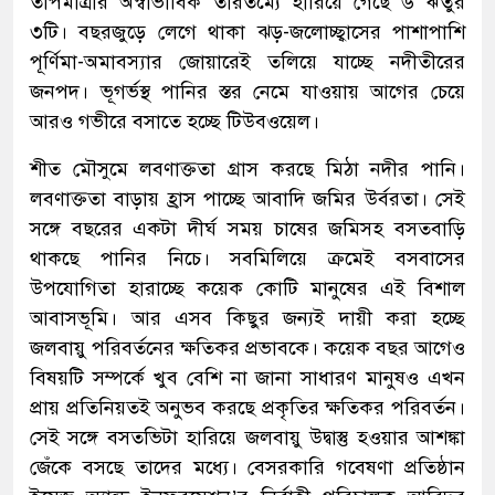
তাপমাত্রার অস্বাভাবিক তারতম্যে হারিয়ে গেছে ৬ ঋতুর
৩টি। বছরজুড়ে লেগে থাকা ঝড়-জলোচ্ছ্বাসের পাশাপাশি
পূর্ণিমা-অমাবস্যার জোয়ারেই তলিয়ে যাচ্ছে নদীতীরের
জনপদ। ভূগর্ভস্থ পানির স্তর নেমে যাওয়ায় আগের চেয়ে
আরও গভীরে বসাতে হচ্ছে টিউবওয়েল।
শীত মৌসুমে লবণাক্ততা গ্রাস করছে মিঠা নদীর পানি।
লবণাক্ততা বাড়ায় হ্রাস পাচ্ছে আবাদি জমির উর্বরতা। সেই
সঙ্গে বছরের একটা দীর্ঘ সময় চাষের জমিসহ বসতবাড়ি
থাকছে পানির নিচে। সবমিলিয়ে ক্রমেই বসবাসের
উপযোগিতা হারাচ্ছে কয়েক কোটি মানুষের এই বিশাল
আবাসভূমি। আর এসব কিছুর জন্যই দায়ী করা হচ্ছে
জলবায়ু পরিবর্তনের ক্ষতিকর প্রভাবকে। কয়েক বছর আগেও
বিষয়টি সম্পর্কে খুব বেশি না জানা সাধারণ মানুষও এখন
প্রায় প্রতিনিয়তই অনুভব করছে প্রকৃতির ক্ষতিকর পরিবর্তন।
সেই সঙ্গে বসতভিটা হারিয়ে জলবায়ু উদ্বাস্তু হওয়ার আশঙ্কা
জেঁকে বসছে তাদের মধ্যে। বেসরকারি গবেষণা প্রতিষ্ঠান