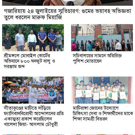
গজারিয়ায় ২৪ জুলাইয়ের স্মৃতিচারণ: গুমের ভয়াবহ অভিজ্ঞতা
তুলে ধরলেন মারুফ মিয়াজি
শ্রীমঙ্গলে মোবাইল কোর্টের
সচিবালয়ের সামনে অতিরিক্ত
অভিযানে ৮০০ ঘনফুট বালু ও
পুলিশ মোতায়েন
সরঞ্জাম জব্দ
সীতাকুণ্ডের মাটিতে দাঁড়িয়ে
মাটিরাঙ্গা জোনের উদ্যোগে
ফ্যাসিবাদবিরোধী আন্দোলনের প্রতি
চিকিৎসা সেবা ও শিক্ষার্থীদের মাঝে
একাত্মতা প্রকাশ করেছিলেন
শিক্ষা সামগ্রী বিতরন
খালেদা জিয়া- আসলাম চৌধুরী