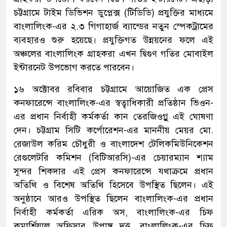
চট্টগ্রামে টাইম ডিভিশন ডুপ্লেক্স (টিডিডি) প্রযুক্তির মাধ্যমে
বাংলালিংক-এর ২.৩ গিগাহার্জ ব্যান্ডের নতুন স্পেকট্রামের
ব্যবহারও শুরু হয়েছে। প্রযুক্তিগত উন্নয়নের ফলে এই
অঞ্চলের বাংলালিংক গ্রাহকরা এখন দ্বিগুণ গতির মোবাইল
ইন্টারনেট উপভোগ করতে পারবেন।
১৬ অক্টোবর রবিবার চট্টগ্রামে আয়োজিত এক প্রেস
কনফারেন্সে বাংলালিংক-এর স্বত্বাধিকারী প্রতিষ্ঠান ভিওন-
এর প্রধান নির্বাহী কর্মকর্তা কান তেরজিওগ্লু এই ঘোষণা
দেন। চট্টগ্রাম সিটি কর্পোরেশন-এর মাননীয় মেয়র মো.
রেজাউল করিম চৌধুরী ও বাংলাদেশ টেলিকমিউনিকেশন
রেগুলেটরি কমিশন (বিটিআরসি)-এর চেয়ারম্যান শ্যাম
সুন্দর শিকদার এই প্রেস কনফারেন্সে যথাক্রমে প্রধান
অতিথি ও বিশেষ অতিথি হিসেবে উপস্থিত ছিলেন। এই
অনুষ্ঠানে আরও উপস্থিত ছিলেন বাংলালিংক-এর প্রধান
নির্বাহী কর্মকর্তা এরিক অস, বাংলালিংক-এর চিফ
কমার্শিয়াল অফিসার উপাঙ্গ দত্ত, বাংলালিংক-এর চিফ