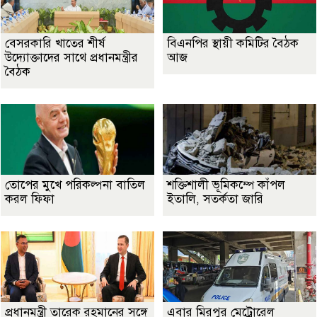
বেসরকারি খাতের শীর্ষ
বিএনপির স্থায়ী কমিটির বৈঠক
উদ্যোক্তাদের সাথে প্রধানমন্ত্রীর
আজ
বৈঠক
তোপের মুখে পরিকল্পনা বাতিল
শক্তিশালী ভূমিকম্পে কাঁপল
করল ফিফা
ইতালি, সতর্কতা জারি
প্রধানমন্ত্রী তারেক রহমানের সঙ্গে
এবার মিরপুর মেট্রোরেল