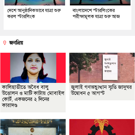
দেশে আনুষ্ঠানিকভাবে যাত্রা শুরু
বাংলাদেশে স্টারলিংকের
করল স্টারলিংক
পরীক্ষামূলক যাত্রা শুরু আজ
জনপ্রিয়
কালিহাতীতে অবৈধ বালু
জুলাই গণঅভ্যুত্থান স্মৃতি জাদুঘর
উত্তোলন ও মাটি কাটায় মোবাইল
উদ্বোধন ৫ আগস্ট
কোর্ট, একজনের ২ দিনের
কারাদণ্ড