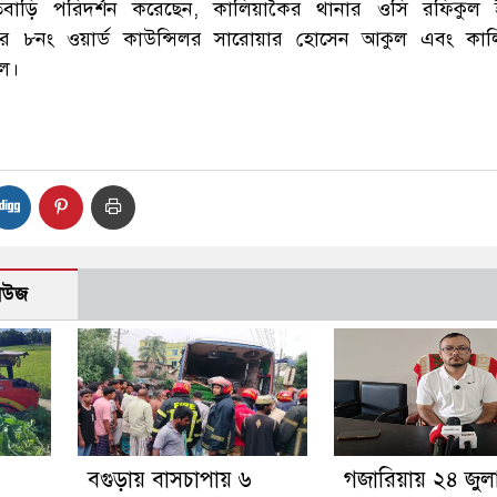
 বসতবাড়ি পরিদর্শন করেছেন, কালিয়াকৈর থানার ওসি রফিকুল
র ৮নং ওয়ার্ড কাউন্সিলর সারোয়ার হোসেন আকুল এবং কাল
দল।
নিউজ
বগুড়ায় বাসচাপায় ৬
গজারিয়ায় ২৪ জুল