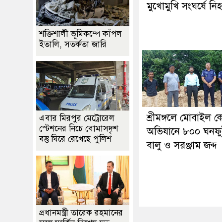
মুখোমুখি সংঘর্ষে নি
শক্তিশালী ভূমিকম্পে কাঁপল
ইতালি, সতর্কতা জারি
শ্রীমঙ্গলে মোবাইল কো
এবার মিরপুর মেট্রোরেল
স্টেশনের নিচে বোমাসদৃশ
অভিযানে ৮০০ ঘনফু
বস্তু ঘিরে রেখেছে পুলিশ
বালু ও সরঞ্জাম জব্দ
প্রধানমন্ত্রী তারেক রহমানের