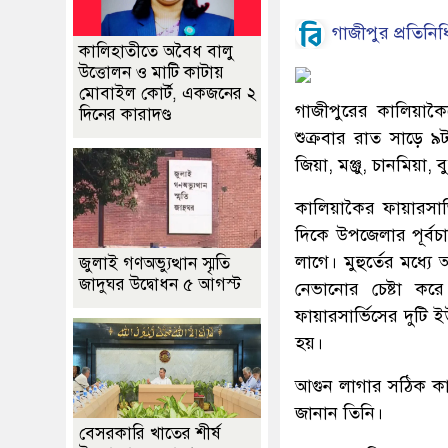
গাজীপুর প্রতিনিধ
কালিহাতীতে অবৈধ বালু
উত্তোলন ও মাটি কাটায়
মোবাইল কোর্ট, একজনের ২
গাজীপুরের কালিয়াকৈ
দিনের কারাদণ্ড
শুক্রবার রাত সাড়ে 
জিয়া, মঞ্জু, চানমিয়া
কালিয়াকৈর ফায়ারসার
দিকে উপজেলার পূর্ব
লাগে। মুহুর্তের মধ্য
জুলাই গণঅভ্যুত্থান স্মৃতি
জাদুঘর উদ্বোধন ৫ আগস্ট
নেভানোর চেষ্টা কর
ফায়ারসার্ভিসের দুটি ইউ
হয়।
আগুন লাগার সঠিক কার
জানান তিনি।
বেসরকারি খাতের শীর্ষ