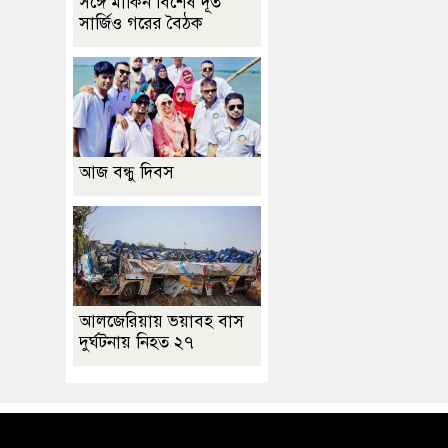
সঙ্গে মার্কিন বিশেষ দূত
সার্জিও গরের বৈঠক
আজ বন্ধু দিবস
আলজেরিয়ায় ভয়াবহ বাস
দুর্ঘটনায় নিহত ২৭