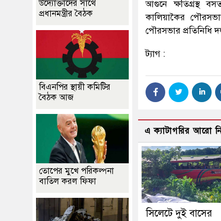
উদ্যোক্তাদের সাথে
আগুনে ক্ষতিগ্রস্থ
প্রধানমন্ত্রীর বৈঠক
কালিয়াকৈর পৌরসভা
পৌরসভার প্রতিনিধি 
ট্যাগ :
বিএনপির স্থায়ী কমিটির
বৈঠক আজ
এ ক্যাটাগরির আরো 
তোপের মুখে পরিকল্পনা
বাতিল করল ফিফা
সিলেটে দুই বাসের