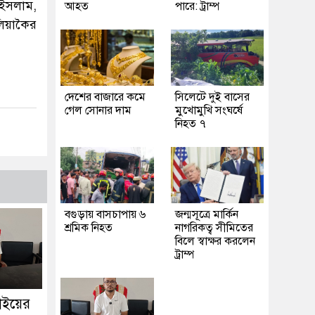
 ইসলাম,
আহত
পারে: ট্রাম্প
িয়াকৈর
দেশের বাজারে কমে
সিলেটে দুই বাসের
গেল সোনার দাম
মুখোমুখি সংঘর্ষে
নিহত ৭
বগুড়ায় বাসচাপায় ৬
জন্মসূত্রে মার্কিন
শ্রমিক নিহত
নাগরিকত্ব সীমিতের
বিলে স্বাক্ষর করলেন
ট্রাম্প
াইয়ের