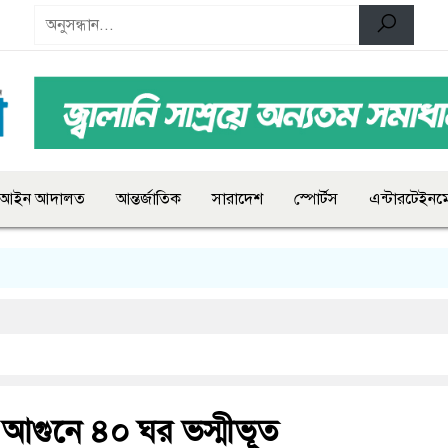
আইন আদালত
আন্তর্জাতিক
সারাদেশ
স্পোর্টস
এন্টারটেইনমে
আগুনে ৪০ ঘর ভস্মীভূত