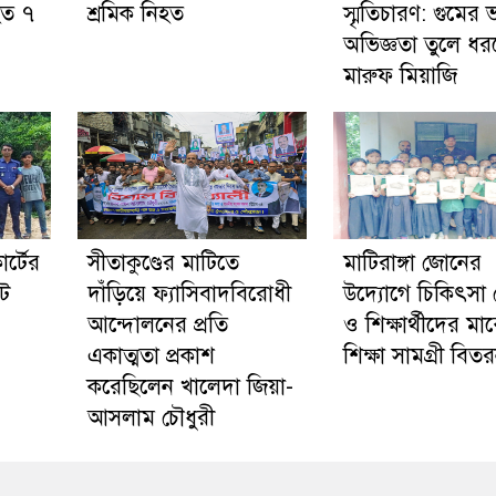
হত ৭
শ্রমিক নিহত
স্মৃতিচারণ: গুমের
অভিজ্ঞতা তুলে ধ
মারুফ মিয়াজি
র্টের
সীতাকুণ্ডের মাটিতে
মাটিরাঙ্গা জোনের
ট
দাঁড়িয়ে ফ্যাসিবাদবিরোধী
উদ্যোগে চিকিৎসা 
আন্দোলনের প্রতি
ও শিক্ষার্থীদের মা
একাত্মতা প্রকাশ
শিক্ষা সামগ্রী বিত
করেছিলেন খালেদা জিয়া-
আসলাম চৌধুরী