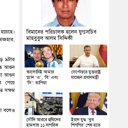
 হয়েছে।
বিমানের পরিচালক হলেন যুগ্মসচিব
মাহবুবুল আলম সিদ্দিকী
 আজহার,
ড়ে ৯টার
তে আগুন
স্কালোনিই আমার
সেপ্টেম্বরে যুক্তরাষ্ট্র
রা আগুন
প্ল্যান ‘এ’, ‘বি’ এবং
যাচ্ছেন প্রধানমন্ত্রী
র পেয়ে
‘সি’: তাপিয়া
তে সক্ষম
না বলেও
সৌদি আরবে হুথিদের
ইরান যুদ্ধ ‘খুব
হামলায় ১১ নাগরিক
শিগগির’ শেষ হতে