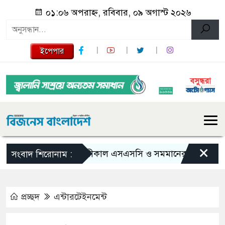
০১:০৬ অপরাহ্ন, রবিবার, ০৯ অগাস্ট ২০২৬
ইপেপার
×
আগামীকাল এসএসসি ও সমমানের ফল, জানা যাবে যে
সংবাদ শিরোনাম :
প্রচ্ছদ
এন্টারটেইনমেন্ট