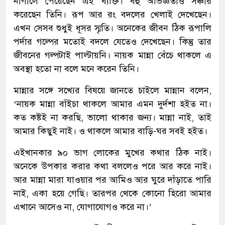
নাগালে পেয়েছেন এই ব্যক্তি। বহু অভিজ্ঞতাও সঞ্চার
করেছেন তিনি। রূপ আর রং বদলের খেলাই দেখেছেন।
এখন সেসব শুধুই ধূসর স্মৃতি। অনেকের জীবন ঠিক রূপালি
পর্দার গল্পের মতোই বদলে যেতেও দেখেছেন। কিন্তু তার
জীবনের গল্পটাই পাল্টায়নি। নায়ক মান্না বেঁচে থাকলে এ
অবস্থা হতো না বলে মনে করেন তিনি।
মান্নার সঙ্গে সখ্যের বিষয়ে জানতে চাইলে মান্নান বলেন,
‘নায়ক মান্না বাঁইচা থাকলে আমার এমন দুর্দশা হইত না।
কত কষ্টই না করছি, ভালো থাকার জন্য। মান্না নাই, তাই
আমার কিছুই নাই। ও থাকলে আমার বাড়ি-ঘর সবই হইত।
এইখানকার ৯০ ভাগ লোকের মুখের কথার ঠিক নাই।
অনেকে উপকার করার কথা বললেও পরে আর করে নাই।
আর মান্না মারা যাওয়ার পর আমিও আর ঘুরে দাঁড়াতে পারি
নাই, একা হয়ে গেছি। তারপর থেকে কোনো হিরো আমার
এখানে আসেও না, যোগাযোগও করে না।’