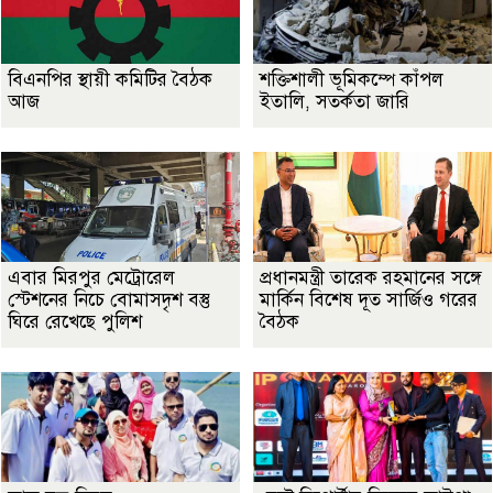
বিএনপির স্থায়ী কমিটির বৈঠক
শক্তিশালী ভূমিকম্পে কাঁপল
আজ
ইতালি, সতর্কতা জারি
এবার মিরপুর মেট্রোরেল
প্রধানমন্ত্রী তারেক রহমানের সঙ্গে
স্টেশনের নিচে বোমাসদৃশ বস্তু
মার্কিন বিশেষ দূত সার্জিও গরের
ঘিরে রেখেছে পুলিশ
বৈঠক