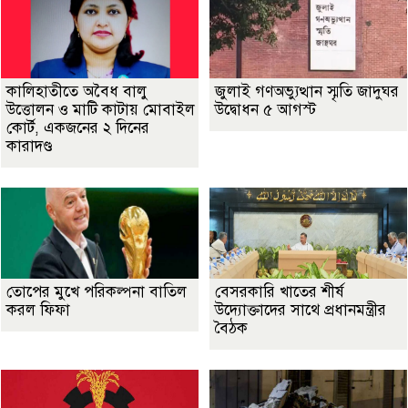
কালিহাতীতে অবৈধ বালু
জুলাই গণঅভ্যুত্থান স্মৃতি জাদুঘর
উত্তোলন ও মাটি কাটায় মোবাইল
উদ্বোধন ৫ আগস্ট
কোর্ট, একজনের ২ দিনের
কারাদণ্ড
তোপের মুখে পরিকল্পনা বাতিল
বেসরকারি খাতের শীর্ষ
করল ফিফা
উদ্যোক্তাদের সাথে প্রধানমন্ত্রীর
বৈঠক