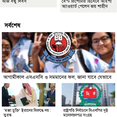
আজ বন্ধু দিবস
বেস্ট রিপোর্টার হিসেবে আইপা
অ্যাওয়ার্ড পেলেন জয় শাহীন
সর্বশেষ
আগামীকাল এসএসসি ও সমমানের ফল, জানা যাবে যেভাবে
‘মক্কা চুক্তি’ ইরানের বিরুদ্ধে নয় :
রাষ্ট্রপতি নির্বাচনে বিএনপির দুই
তুরস্ক
মনোনয়নপত্র সংগ্রহ