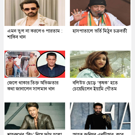
এমন ভুল না করলেও পারতাম :
হাসপাতালে ভর্তি মিঠুন চক্রবর্তী
শাকিব খান
জেলে থাকার তিক্ত অভিজ্ঞতার
বলিউড ছেড়ে ‘কৃষক’ হতে
কথা জানালেন সালমান খান
চেয়েছিলেন ইয়ামি গৌতম
শাহরুখের ‘কিং’ নিয়ে ফাঁস হলো
আহত জুনিয়র এনটিআর, কবে