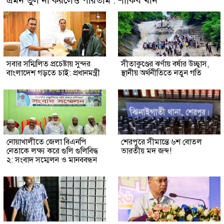
এমন ভুল না করলেও পারতাম : শাকিব খান
সবার সম্মিলিত প্রচেষ্টায় সুন্দর
সীতাকুণ্ডের ঝর্ণায় বর্ষার উচ্ছ্বাস,
বাংলাদেশ গড়তে চাই: প্রধানমন্ত্রী
স্থানীয় অর্থনীতিতে নতুন গতি
নোয়াখালীতে জেলা বিএনপি
শেরপুরে সীমান্তে ৬শ বোতল
নেতাকে লক্ষ্য করে গুলি গুলিবিদ্ধ
ভারতীয় মদ জব্দ!
২: সংবাদ সম্মেলন ও মানববন্ধন