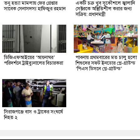
তনু হত্যা মামলায় ফের গ্রেপ্তার
একটি চক্র খুব সুকৌশলে জ্বালানি
সাবেক সেনাসদস্য হাফিজুর রহমান
সেক্টরকে অস্থিতিশীল করার জন্য
সক্রিয়: প্রধানমন্ত্রী
ডিজিএফআইয়ের ‘আয়নাঘর’
পাবনায় প্রথমবারের মত চালু হলো
পরিদর্শনে ট্রাইব্যুনালের বিচারকরা
শিশুদের সফট ইনডোর প্লে-গ্রাউন্ড
‘পিএস ডিসনে প্লে-গ্রাউন্ড’
সিরাজগঞ্জে বাস ও ট্রাকের সংঘর্ষে
নিহত ২