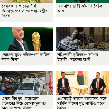
বেসরকারি খাতের শীর্ষ
বিএনপির স্থায়ী কমিটির বৈঠক
উদ্যোক্তাদের সাথে প্রধানমন্ত্রীর
আজ
বৈঠক
তোপের মুখে পরিকল্পনা বাতিল
শক্তিশালী ভূমিকম্পে কাঁপল
করল ফিফা
ইতালি, সতর্কতা জারি
এবার মিরপুর মেট্রোরেল
প্রধানমন্ত্রী তারেক রহমানের সঙ্গে
স্টেশনের নিচে বোমাসদৃশ বস্তু
মার্কিন বিশেষ দূত সার্জিও গরের
ঘিরে রেখেছে পুলিশ
বৈঠক