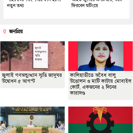
নতুন তথ্য
ফিরবেন শুটিংয়ে
জনপ্রিয়
জুলাই গণঅভ্যুত্থান স্মৃতি জাদুঘর
কালিহাতীতে অবৈধ বালু
উদ্বোধন ৫ আগস্ট
উত্তোলন ও মাটি কাটায় মোবাইল
কোর্ট, একজনের ২ দিনের
কারাদণ্ড