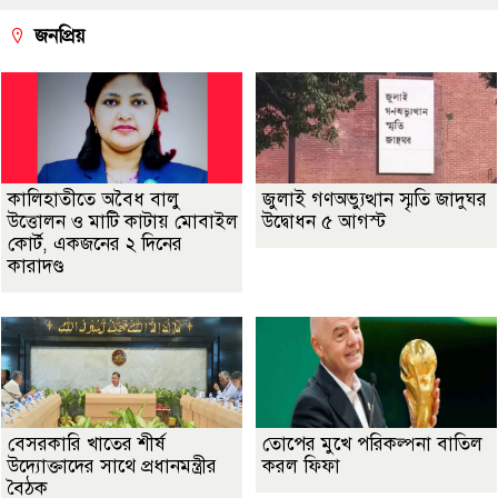
জনপ্রিয়
কালিহাতীতে অবৈধ বালু
জুলাই গণঅভ্যুত্থান স্মৃতি জাদুঘর
উত্তোলন ও মাটি কাটায় মোবাইল
উদ্বোধন ৫ আগস্ট
কোর্ট, একজনের ২ দিনের
কারাদণ্ড
বেসরকারি খাতের শীর্ষ
তোপের মুখে পরিকল্পনা বাতিল
উদ্যোক্তাদের সাথে প্রধানমন্ত্রীর
করল ফিফা
বৈঠক