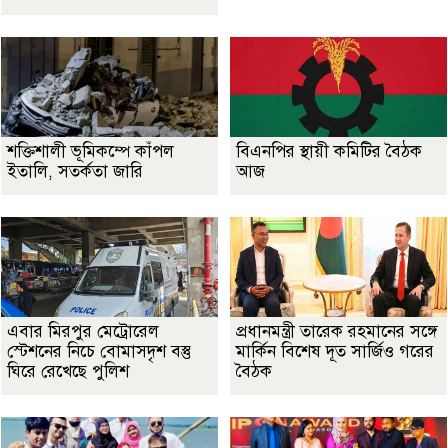
শক্তিশালী ভূমিকম্পে কাঁপল
বিএনপির স্থায়ী কমিটির বৈঠক
ইতালি, সতর্কতা জারি
আজ
এবার মিরপুর মেট্রোরেল
প্রধানমন্ত্রী তারেক রহমানের সঙ্গে
স্টেশনের নিচে বোমাসদৃশ বস্তু
মার্কিন বিশেষ দূত সার্জিও গরের
ঘিরে রেখেছে পুলিশ
বৈঠক