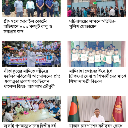
শ্রীমঙ্গলে মোবাইল কোর্টের
সচিবালয়ের সামনে অতিরিক্ত
অভিযানে ৮০০ ঘনফুট বালু ও
পুলিশ মোতায়েন
সরঞ্জাম জব্দ
সীতাকুণ্ডের মাটিতে দাঁড়িয়ে
মাটিরাঙ্গা জোনের উদ্যোগে
ফ্যাসিবাদবিরোধী আন্দোলনের প্রতি
চিকিৎসা সেবা ও শিক্ষার্থীদের মাঝে
একাত্মতা প্রকাশ করেছিলেন
শিক্ষা সামগ্রী বিতরন
খালেদা জিয়া- আসলাম চৌধুরী
জুলাই গণঅভ্যুত্থানের দ্বিতীয় বর্ষ
ঢাকার চারপাশের নদীদূষণ রোধে