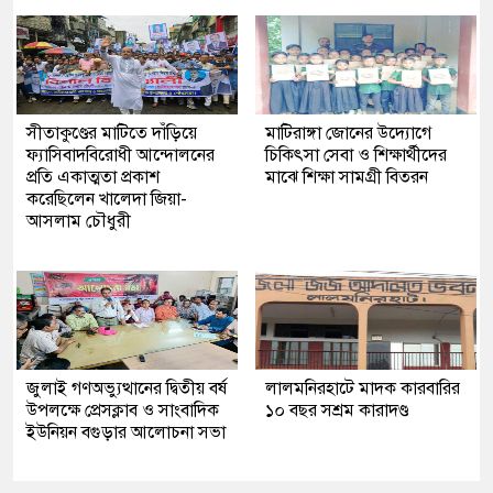
সীতাকুণ্ডের মাটিতে দাঁড়িয়ে
মাটিরাঙ্গা জোনের উদ্যোগে
ফ্যাসিবাদবিরোধী আন্দোলনের
চিকিৎসা সেবা ও শিক্ষার্থীদের
প্রতি একাত্মতা প্রকাশ
মাঝে শিক্ষা সামগ্রী বিতরন
করেছিলেন খালেদা জিয়া-
আসলাম চৌধুরী
জুলাই গণঅভ্যুত্থানের দ্বিতীয় বর্ষ
লালমনিরহাটে মাদক কারবারির
উপলক্ষে প্রেসক্লাব ও সাংবাদিক
১০ বছর সশ্রম কারাদণ্ড
ইউনিয়ন বগুড়ার আলোচনা সভা