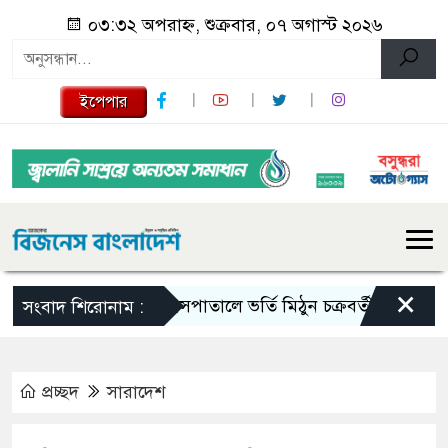
০৩:৩২ অপরাহ্ন, শুক্রবার, ০৭ অগাস্ট ২০২৬
ইপেপার
×
হাসপাতালে ভর্তি মিঠুন চক্রবর্তী
টাঙ্গাইলে
সংবাদ শিরোনাম :
প্রচ্ছদ
সারাদেশ