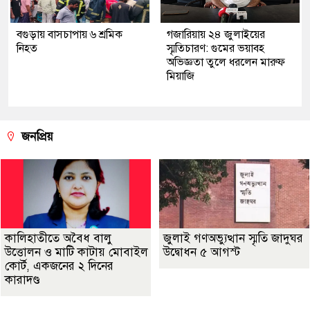
বগুড়ায় বাসচাপায় ৬ শ্রমিক
গজারিয়ায় ২৪ জুলাইয়ের
নিহত
স্মৃতিচারণ: গুমের ভয়াবহ
অভিজ্ঞতা তুলে ধরলেন মারুফ
মিয়াজি
জনপ্রিয়
কালিহাতীতে অবৈধ বালু
জুলাই গণঅভ্যুত্থান স্মৃতি জাদুঘর
উত্তোলন ও মাটি কাটায় মোবাইল
উদ্বোধন ৫ আগস্ট
কোর্ট, একজনের ২ দিনের
কারাদণ্ড