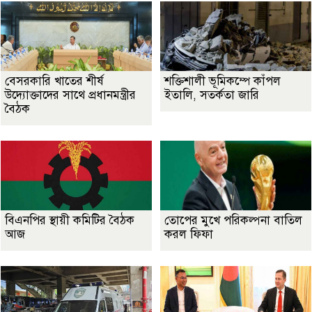
বেসরকারি খাতের শীর্ষ
শক্তিশালী ভূমিকম্পে কাঁপল
উদ্যোক্তাদের সাথে প্রধানমন্ত্রীর
ইতালি, সতর্কতা জারি
বৈঠক
বিএনপির স্থায়ী কমিটির বৈঠক
তোপের মুখে পরিকল্পনা বাতিল
আজ
করল ফিফা