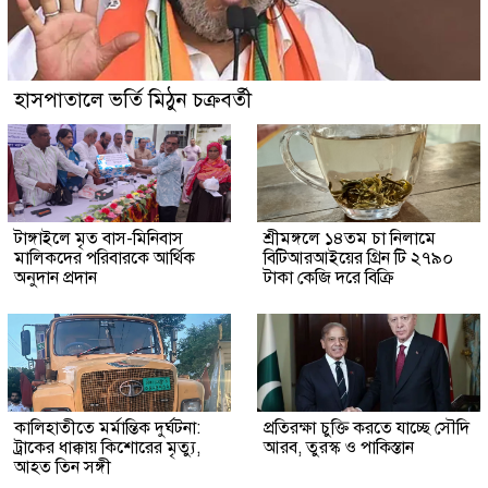
হাসপাতালে ভর্তি মিঠুন চক্রবর্তী
টাঙ্গাইলে মৃত বাস-মিনিবাস
শ্রীমঙ্গলে ১৪তম চা নিলামে
মালিকদের পরিবারকে আর্থিক
বিটিআরআইয়ের গ্রিন টি ২৭৯০
অনুদান প্রদান
টাকা কেজি দরে বিক্রি
কালিহাতীতে মর্মান্তিক দুর্ঘটনা:
প্রতিরক্ষা চুক্তি করতে যাচ্ছে সৌদি
ট্রাকের ধাক্কায় কিশোরের মৃত্যু,
আরব, তুরস্ক ও পাকিস্তান
আহত তিন সঙ্গী