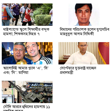
থাইল্যান্ডে স্কুলে শিক্ষার্থীর বন্দুক
বিমানের পরিচালক হলেন যুগ্মসচিব
হামলা, শিক্ষকসহ নিহত ৭
মাহবুবুল আলম সিদ্দিকী
স্কালোনিই আমার প্ল্যান ‘এ’, ‘বি’
সেপ্টেম্বরে যুক্তরাষ্ট্র যাচ্ছেন
এবং ‘সি’: তাপিয়া
প্রধানমন্ত্রী
সৌদি আরবে হুথিদের হামলায় ১১