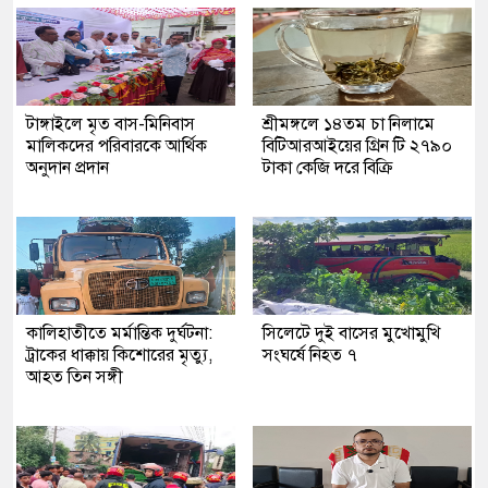
টাঙ্গাইলে মৃত বাস-মিনিবাস
শ্রীমঙ্গলে ১৪তম চা নিলামে
মালিকদের পরিবারকে আর্থিক
বিটিআরআইয়ের গ্রিন টি ২৭৯০
অনুদান প্রদান
টাকা কেজি দরে বিক্রি
কালিহাতীতে মর্মান্তিক দুর্ঘটনা:
সিলেটে দুই বাসের মুখোমুখি
ট্রাকের ধাক্কায় কিশোরের মৃত্যু,
সংঘর্ষে নিহত ৭
আহত তিন সঙ্গী