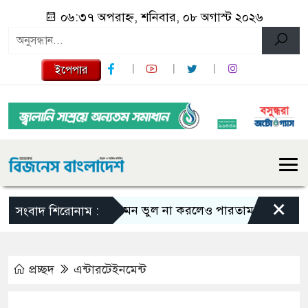
০৬:৩৭ অপরাহ্ন, শনিবার, ০৮ অগাস্ট ২০২৬
ইপেপার
×
এমন ভুল না করলেও পারতাম : শাকিব খান
সংবাদ শিরোনাম :
প্রচ্ছদ
এন্টারটেইনমেন্ট