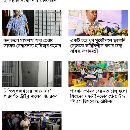
২: সংবাদ সম্মেলন ও মানববন্ধন
তনু হত্যা মামলায় ফের গ্রেপ্তার
একটি চক্র খুব সুকৌশলে জ্বালানি
সাবেক সেনাসদস্য হাফিজুর রহমান
সেক্টরকে অস্থিতিশীল করার জন্য
সক্রিয়: প্রধানমন্ত্রী
ডিজিএফআইয়ের ‘আয়নাঘর’
পাবনায় প্রথমবারের মত চালু হলো
পরিদর্শনে ট্রাইব্যুনালের বিচারকরা
শিশুদের সফট ইনডোর প্লে-গ্রাউন্ড
‘পিএস ডিসনে প্লে-গ্রাউন্ড’