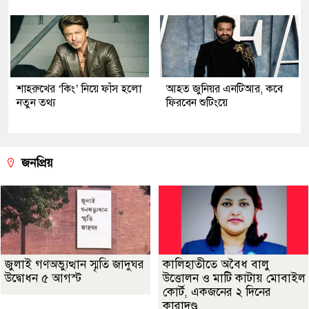
শাহরুখের ‘কিং’ নিয়ে ফাঁস হলো
আহত জুনিয়র এনটিআর, কবে
নতুন তথ্য
ফিরবেন শুটিংয়ে
জনপ্রিয়
জুলাই গণঅভ্যুত্থান স্মৃতি জাদুঘর
কালিহাতীতে অবৈধ বালু
উদ্বোধন ৫ আগস্ট
উত্তোলন ও মাটি কাটায় মোবাইল
কোর্ট, একজনের ২ দিনের
কারাদণ্ড