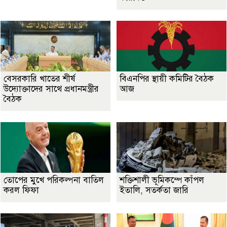
বেসরকারি খাতের শীর্ষ
বিএনপির স্থায়ী কমিটির বৈঠক
উদ্যোক্তাদের সাথে প্রধানমন্ত্রীর
আজ
বৈঠক
তোপের মুখে পরিকল্পনা বাতিল
শক্তিশালী ভূমিকম্পে কাঁপল
করল ফিফা
ইতালি, সতর্কতা জারি