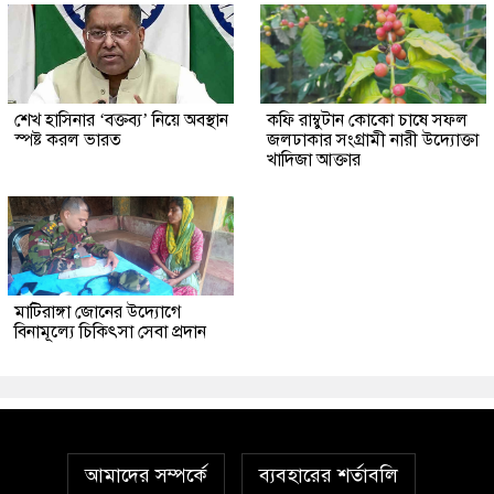
শেখ হাসিনার ‘বক্তব্য’ নিয়ে অবস্থান
কফি রাম্বুটান কোকো চাষে সফল
স্পষ্ট করল ভারত
জলঢাকার সংগ্রামী নারী উদ্যোক্তা
খাদিজা আক্তার
মাটিরাঙ্গা জোনের উদ্যোগে
বিনামূল্যে চিকিৎসা সেবা প্রদান
আমাদের সম্পর্কে
ব্যবহারের শর্তাবলি