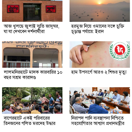
আজ খুলছে জুলাই স্মৃতি জাদুঘর,
হরমুজ নিয়ে ওমানের সঙ্গে চুক্তি
যা যা দেখবেন দর্শনার্থীরা
চূড়ান্ত পর্যায়ে: ইরান
লালমনিরহাটে মাদক কারবারির ১০
হাম উপসর্গে আরও ২ শিশুর মৃত্যু
বছর সশ্রম কারাদণ্ড
‎বাগেরহাটে একই পরিবারের
নিরাপদ পানি ব্যবস্থাপনা নিশ্চিতে
তিনজনের গলিত মরদেহ উদ্ধার
সহযোগিতার আশ্বাস প্রধানমন্ত্রীর