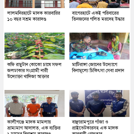
লালমনিরহাটে মাদক কারবারির
‎বাগেরহাটে একই পরিবারের
১০ বছর সশ্রম কারাদণ্ড
তিনজনের গলিত মরদেহ উদ্ধার
কফি রাম্বুটান কোকো চাষে সফল
মাটিরাঙ্গা জোনের উদ্যোগে
জলঢাকার সংগ্রামী নারী
বিনামূল্যে চিকিৎসা সেবা প্রদান
উদ্যোক্তা খাদিজা আক্তার
কালীগঞ্জে মাদক মামলায়
বাঞ্ছারামপুরে গাঁজা ও
ভ্রাম্যমাণ আদালত, এক ব্যক্তির
প্রাইভেটকারসহ এক মাদক
১ মাসের বিনাশ্রম কারাদণ্ড
কারবারী গ্রেফতার