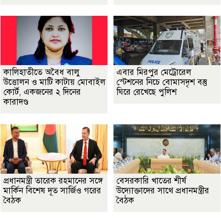
কালিহাতীতে অবৈধ বালু
এবার মিরপুর মেট্রোরেল
উত্তোলন ও মাটি কাটায় মোবাইল
স্টেশনের নিচে বোমাসদৃশ বস্তু
কোর্ট, একজনের ২ দিনের
ঘিরে রেখেছে পুলিশ
কারাদণ্ড
প্রধানমন্ত্রী তারেক রহমানের সঙ্গে
বেসরকারি খাতের শীর্ষ
মার্কিন বিশেষ দূত সার্জিও গরের
উদ্যোক্তাদের সাথে প্রধানমন্ত্রীর
বৈঠক
বৈঠক