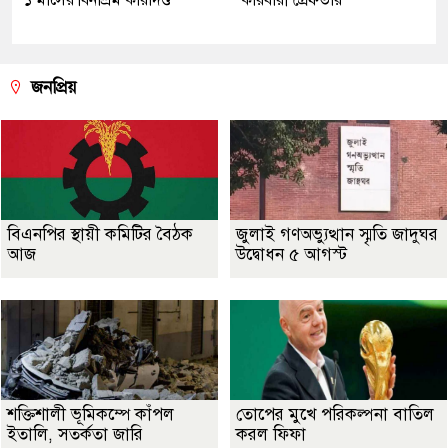
জনপ্রিয়
বিএনপির স্থায়ী কমিটির বৈঠক
জুলাই গণঅভ্যুত্থান স্মৃতি জাদুঘর
আজ
উদ্বোধন ৫ আগস্ট
শক্তিশালী ভূমিকম্পে কাঁপল
তোপের মুখে পরিকল্পনা বাতিল
ইতালি, সতর্কতা জারি
করল ফিফা