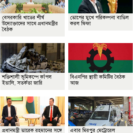
বেসরকারি খাতের শীর্ষ
তোপের মুখে পরিকল্পনা বাতিল
উদ্যোক্তাদের সাথে প্রধানমন্ত্রীর
করল ফিফা
বৈঠক
শক্তিশালী ভূমিকম্পে কাঁপল
বিএনপির স্থায়ী কমিটির বৈঠক
ইতালি, সতর্কতা জারি
আজ
প্রধানমন্ত্রী তারেক রহমানের সঙ্গে
এবার মিরপুর মেট্রোরেল