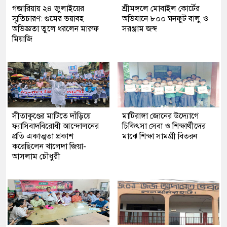
গজারিয়ায় ২৪ জুলাইয়ের
শ্রীমঙ্গলে মোবাইল কোর্টের
স্মৃতিচারণ: গুমের ভয়াবহ
অভিযানে ৮০০ ঘনফুট বালু ও
অভিজ্ঞতা তুলে ধরলেন মারুফ
সরঞ্জাম জব্দ
মিয়াজি
সীতাকুণ্ডের মাটিতে দাঁড়িয়ে
মাটিরাঙ্গা জোনের উদ্যোগে
ফ্যাসিবাদবিরোধী আন্দোলনের
চিকিৎসা সেবা ও শিক্ষার্থীদের
প্রতি একাত্মতা প্রকাশ
মাঝে শিক্ষা সামগ্রী বিতরন
করেছিলেন খালেদা জিয়া-
আসলাম চৌধুরী