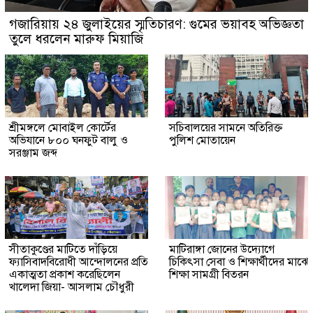
গজারিয়ায় ২৪ জুলাইয়ের স্মৃতিচারণ: গুমের ভয়াবহ অভিজ্ঞতা
তুলে ধরলেন মারুফ মিয়াজি
শ্রীমঙ্গলে মোবাইল কোর্টের
সচিবালয়ের সামনে অতিরিক্ত
অভিযানে ৮০০ ঘনফুট বালু ও
পুলিশ মোতায়েন
সরঞ্জাম জব্দ
সীতাকুণ্ডের মাটিতে দাঁড়িয়ে
মাটিরাঙ্গা জোনের উদ্যোগে
ফ্যাসিবাদবিরোধী আন্দোলনের প্রতি
চিকিৎসা সেবা ও শিক্ষার্থীদের মাঝে
একাত্মতা প্রকাশ করেছিলেন
শিক্ষা সামগ্রী বিতরন
খালেদা জিয়া- আসলাম চৌধুরী