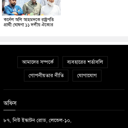
কর্নেল অলি আহমদকে রাষ্ট্রপতি
প্রার্থী ঘোষণা ১১ দলীয় ঐক্যের
আমাদের সম্পর্কে
ব্যবহারের শর্তাবলি
গোপনীয়তার নীতি
যোগাযোগ
অফিস
৮৭, নিউ ইস্কাটন রোড, লেভেল-১০,