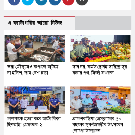
এ ক্যাটাগরির আরো নিউজ
ভরা মৌসুমেও কপালে জুটছে
দান নয়, কর্মসংস্থানই দারিদ্র্য দূর
না ইলিশ, দাম বেশ চড়া
করার পথ: মির্জা ফখরুল
চালককে হত্যা করে অটো রিক্সা
ব্রাহ্মণবাড়িয়া প্রেসক্লাবের ৫০
ছিনতাই: গ্রেফতার-২
বছরের সুবর্ণজয়ন্তীর উৎসবের
লোগো উন্মোচন