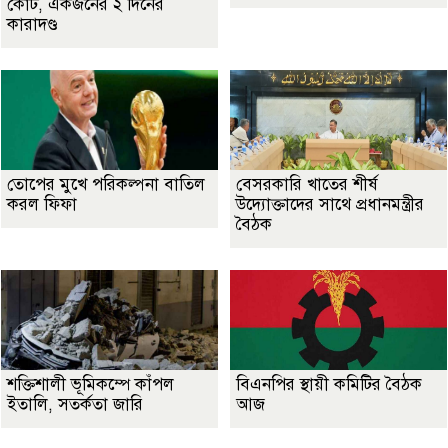
কোর্ট, একজনের ২ দিনের
কারাদণ্ড
তোপের মুখে পরিকল্পনা বাতিল
বেসরকারি খাতের শীর্ষ
করল ফিফা
উদ্যোক্তাদের সাথে প্রধানমন্ত্রীর
বৈঠক
শক্তিশালী ভূমিকম্পে কাঁপল
বিএনপির স্থায়ী কমিটির বৈঠক
ইতালি, সতর্কতা জারি
আজ