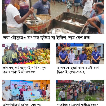
ভরা মৌসুমেও কপালে জুটছে না ইলিশ, দাম বেশ চড়া
দান নয়, কর্মসংস্থানই দারিদ্র্য দূর
চালককে হত্যা করে অটো রিক্সা
করার পথ: মির্জা ফখরুল
ছিনতাই: গ্রেফতার-২
ব্রাহ্মণবাড়িয়া প্রেসক্লাবের ৫০
গজারিয়ায় মেঘনা নদীতে ভেসে