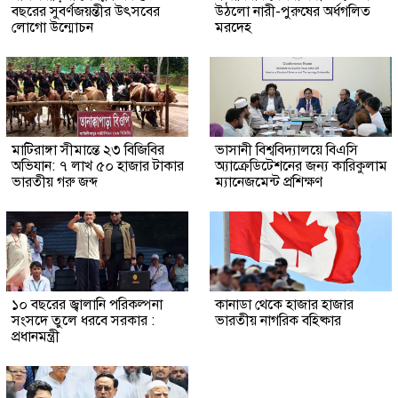
বছরের সুবর্ণজয়ন্তীর উৎসবের
উঠলো নারী-পুরুষের অর্ধগলিত
লোগো উন্মোচন
মরদেহ
মাটিরাঙ্গা সীমান্তে ২৩ বিজিবির
ভাসানী বিশ্ববিদ্যালয়ে বিএসি
অভিযান: ৭ লাখ ৫০ হাজার টাকার
অ্যাক্রেডিটেশনের জন্য কারিকুলাম
ভারতীয় গরু জব্দ
ম্যানেজমেন্ট প্রশিক্ষণ
১০ বছরের জ্বালানি পরিকল্পনা
কানাডা থেকে হাজার হাজার
সংসদে তুলে ধরবে সরকার :
ভারতীয় নাগরিক বহিষ্কার
প্রধানমন্ত্রী