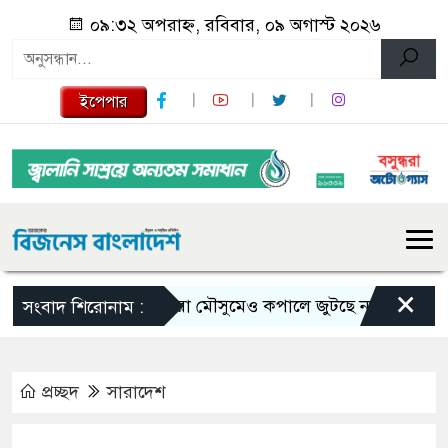
০৯:৩২ অপরাহ্ন, রবিবার, ০৯ অগাস্ট ২০২৬
ইপেপার
×
ভরা মৌসুমেও কপালে জুটছে না ইলিশ, দাম বেশ
সংবাদ শিরোনাম :
প্রচ্ছদ
সারাদেশ