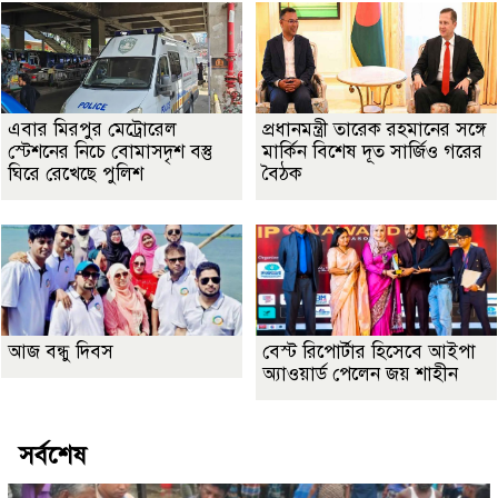
এবার মিরপুর মেট্রোরেল
প্রধানমন্ত্রী তারেক রহমানের সঙ্গে
স্টেশনের নিচে বোমাসদৃশ বস্তু
মার্কিন বিশেষ দূত সার্জিও গরের
ঘিরে রেখেছে পুলিশ
বৈঠক
আজ বন্ধু দিবস
বেস্ট রিপোর্টার হিসেবে আইপা
অ্যাওয়ার্ড পেলেন জয় শাহীন
সর্বশেষ