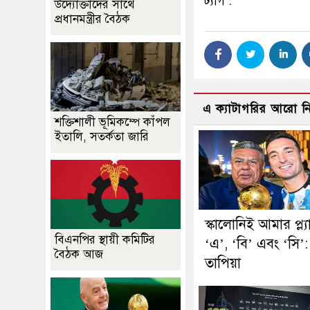
ট্যাগ :
উদ্যোক্তাদের সাথে
প্রধানমন্ত্রীর বৈঠক
এ ক্যাটাগরির আরো 
শক্তিশালী ভূমিকম্পে কাঁপল
ইতালি, সতর্কতা জারি
স্কালোনিই আমার প্ল্য
বিএনপির স্থায়ী কমিটির
‘এ’, ‘বি’ এবং ‘সি’:
বৈঠক আজ
তাপিয়া