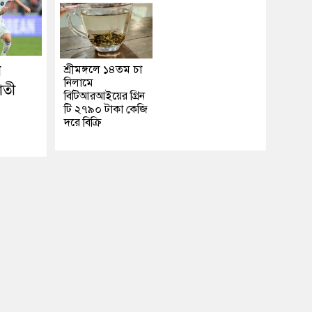
ে
শ্রীমঙ্গলে ১৪তম চা
নিলামে
াতী
বিটিআরআইয়ের গ্রিন
টি ২৭৯০ টাকা কেজি
দরে বিক্রি