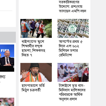
সরকারিকরণের
উদ্যোগ: প্রশংসায়
ভাসছেন এমপি নয়ন
থাইল্যান্ডে স্কুলে
আগস্টের প্রথম ৫
শিক্ষার্থীর বন্দুক
দিনে এল ৬০২
হামলা, শিক্ষকসহ
মিলিয়ন ডলার
নিহত ৭
রেমিট্যান্স
জন্য
া
হাসপাতালে ভর্তি
টাঙ্গাইলে মৃত বাস-
মিঠুন চক্রবর্তী
মিনিবাস মালিকদের
পরিবারকে আর্থিক
অনুদান প্রদান