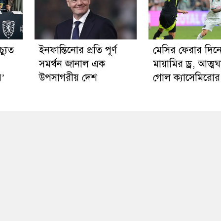
্যুত
ইনফান্তিনোর প্রতি পূর্ণ
মেসির ফেরার দিন
সমর্থন জানাল এক
মায়ামির ড্র, আত্মঘ
র’
উপসাগরীয় দেশ
গোল ক্যাসেমিরোর