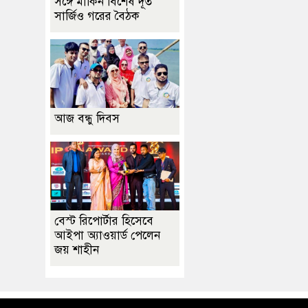
সঙ্গে মার্কিন বিশেষ দূত
সার্জিও গরের বৈঠক
আজ বন্ধু দিবস
বেস্ট রিপোর্টার হিসেবে
আইপা অ্যাওয়ার্ড পেলেন
জয় শাহীন