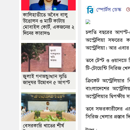
স্পোর্টস ডেস্ক
কালিহাতীতে অবৈধ বালু
উত্তোলন ও মাটি কাটায়
মোবাইল কোর্ট, একজনের ২
চলতি বছরের আগস্ট-সে
দিনের কারাদণ্ড
অস্ট্রেলিয়া সফরের 
অস্ট্রেলিয়া। আর এবা
তবে টেস্ট ও ওয়ানডে 
টি-টোয়েন্টি সিরিজ খেল
জুলাই গণঅভ্যুত্থান স্মৃতি
ক্রিকেট অস্ট্রেলিয়া
জাদুঘর উদ্বোধন ৫ আগস্ট
বাংলাদেশের অস্ট্রেল
অস্ট্রেলিয়ার দ্বিপক্ষী
তবে সফরকারীদের একেব
সিরিজ খেলার প্রস্তাব দ
বেসরকারি খাতের শীর্ষ