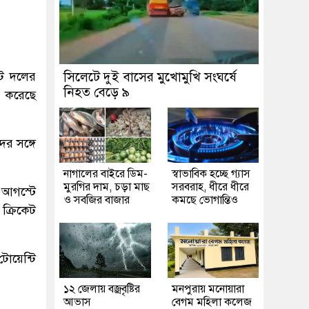
েট দলের
সিলেটে দুই বাসের মুখোমুখি সংঘর্ষে
নিহত বেড়ে ৯
ল করেছে
র সঙ্গে
নাগালের বাইরে ডিম-
স্বাভাবিক হচ্ছে গ্যাস
মুরগির দাম, চড়া মাছ
সরবরাহ, ধীরে ধীরে
 আগস্টে
ও সবজির বাজার
কমছে ভোগান্তিও
ক্রিকেট
োয়েন্টি
১২ জেলায় বজ্রবৃষ্টির
মনপুরায় মনোয়ারা
আভাস
বেগম মহিলা কলেজ