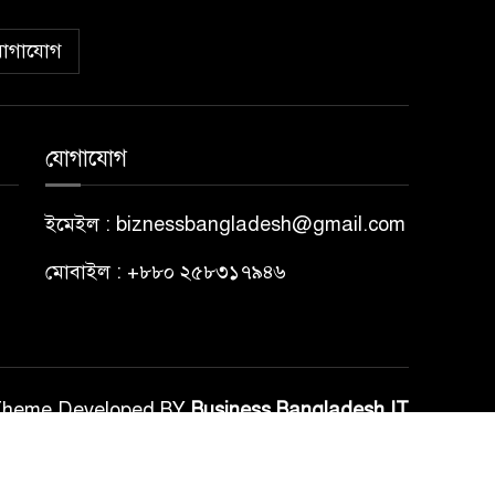
োগাযোগ
যোগাযোগ
ইমেইল : biznessbangladesh@gmail.com
মোবাইল : +৮৮০ ২৫৮৩১৭৯৪৬
Theme Developed BY
Business Bangladesh IT