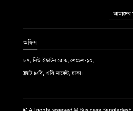
আমাদের স
অফিস
৮৭, নিউ ইস্কাটন রোড, লেভেল-১০,
ফ্ল্যাট ৯/বি, এসি মার্কেট, ঢাকা।
© All rights reserved © Business Bangladesh