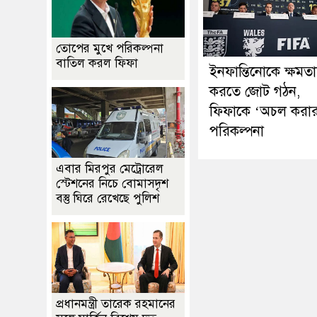
তোপের মুখে পরিকল্পনা
বাতিল করল ফিফা
ইনফান্তিনোকে ক্ষমতাচ
করতে জোট গঠন,
ফিফাকে ‘অচল করা
পরিকল্পনা
এবার মিরপুর মেট্রোরেল
স্টেশনের নিচে বোমাসদৃশ
বস্তু ঘিরে রেখেছে পুলিশ
প্রধানমন্ত্রী তারেক রহমানের