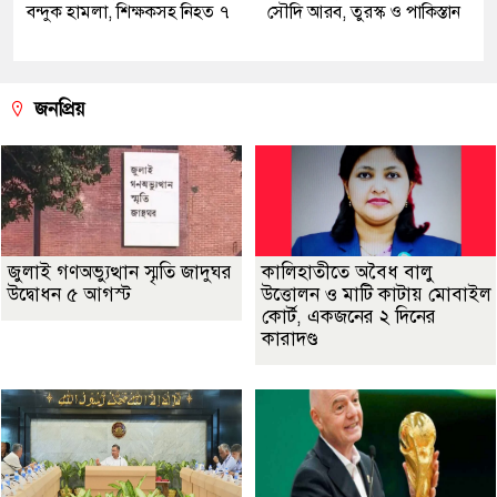
বন্দুক হামলা, শিক্ষকসহ নিহত ৭
সৌদি আরব, তুরস্ক ও পাকিস্তান
জনপ্রিয়
জুলাই গণঅভ্যুত্থান স্মৃতি জাদুঘর
কালিহাতীতে অবৈধ বালু
উদ্বোধন ৫ আগস্ট
উত্তোলন ও মাটি কাটায় মোবাইল
কোর্ট, একজনের ২ দিনের
কারাদণ্ড