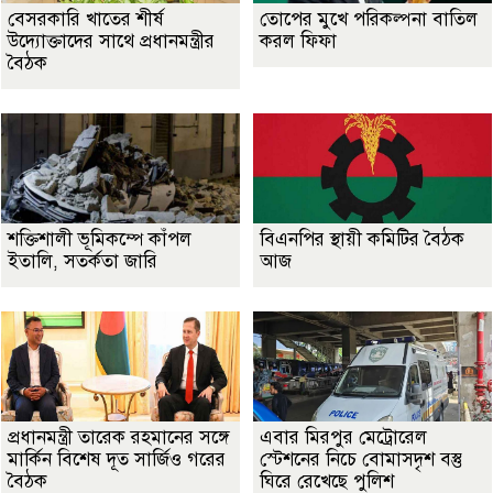
বেসরকারি খাতের শীর্ষ
তোপের মুখে পরিকল্পনা বাতিল
উদ্যোক্তাদের সাথে প্রধানমন্ত্রীর
করল ফিফা
বৈঠক
শক্তিশালী ভূমিকম্পে কাঁপল
বিএনপির স্থায়ী কমিটির বৈঠক
ইতালি, সতর্কতা জারি
আজ
প্রধানমন্ত্রী তারেক রহমানের সঙ্গে
এবার মিরপুর মেট্রোরেল
মার্কিন বিশেষ দূত সার্জিও গরের
স্টেশনের নিচে বোমাসদৃশ বস্তু
বৈঠক
ঘিরে রেখেছে পুলিশ