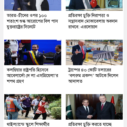
ভারত-চীনের ওপর ১০০
প্রতিরক্ষা চুক্তি নিরাপত্তা ও
শতাংশ শুল্ক আরোপের বিল পাস
সন্ত্রাসবাদ মোকাবেলায় অবদান
যুক্তরাষ্ট্রের সিনেটে
রাখবে: এরদোয়ান
কলম্বিয়ার রাষ্ট্রপতি হিসেবে
ট্রাম্পের ৪০ কোটি ডলারের
আবেলার্দো দে লা এসপ্রিয়েলা’র
‘বলরুম প্রকল্প’ আটকে দিলেন
শপথ গ্রহণ
আদালত
থাইল্যান্ডে স্কুলে শিক্ষার্থীর
প্রতিরক্ষা চুক্তি করতে যাচ্ছে