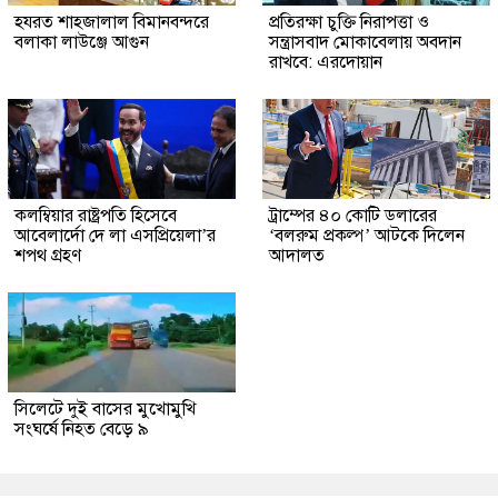
হযরত শাহজালাল বিমানবন্দরে
প্রতিরক্ষা চুক্তি নিরাপত্তা ও
বলাকা লাউঞ্জে আগুন
সন্ত্রাসবাদ মোকাবেলায় অবদান
রাখবে: এরদোয়ান
কলম্বিয়ার রাষ্ট্রপতি হিসেবে
ট্রাম্পের ৪০ কোটি ডলারের
আবেলার্দো দে লা এসপ্রিয়েলা’র
‘বলরুম প্রকল্প’ আটকে দিলেন
শপথ গ্রহণ
আদালত
সিলেটে দুই বাসের মুখোমুখি
সংঘর্ষে নিহত বেড়ে ৯