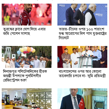
তুরস্কের ক্লাবে যোগ দিয়ে এবার
ভারত-চীনের ওপর ১০০ শতাংশ
জমি পেলেন সালাহ
শুল্ক আরোপের বিল পাস যুক্তরাষ্ট্রের
সিনেটে
দিনাজপুর পলিটেকনিকের হীরক
বাংলাদেশের ওপর আর কোনো
জয়ন্তী উপলক্ষে পুনর্মিলনীর
তাবেদারি চলবে না- ভূমি প্রতিমন্ত্রী
রেজিস্ট্রেশন শুরু!