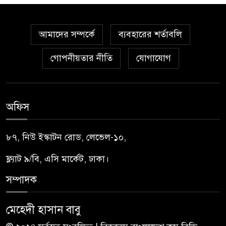
আমাদের সম্পর্কে
ব্যবহারের শর্তাবলি
গোপনীয়তার নীতি
যোগাযোগ
অফিস
৮৭, নিউ ইস্কাটন রোড, লেভেল-১০,
ফ্ল্যাট ৯/বি, এসি মার্কেট, ঢাকা।
সম্পাদক
মেহেদী হাসান বাবু