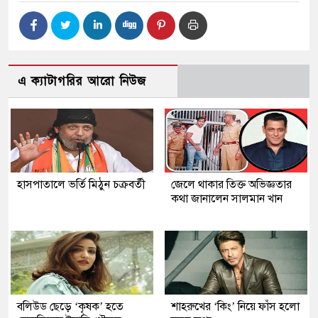
এ ক্যাটাগরির আরো নিউজ
হাসপাতালে ভর্তি মিঠুন চক্রবর্তী
জেলে থাকার তিক্ত অভিজ্ঞতার
কথা জানালেন সালমান খান
বলিউড ছেড়ে ‘কৃষক’ হতে
শাহরুখের ‘কিং’ নিয়ে ফাঁস হলো