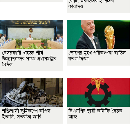
কোর্ট, একজনের ২ দিনের
কারাদণ্ড
বেসরকারি খাতের শীর্ষ
তোপের মুখে পরিকল্পনা বাতিল
উদ্যোক্তাদের সাথে প্রধানমন্ত্রীর
করল ফিফা
বৈঠক
শক্তিশালী ভূমিকম্পে কাঁপল
বিএনপির স্থায়ী কমিটির বৈঠক
ইতালি, সতর্কতা জারি
আজ