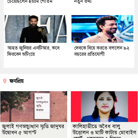
চেয়েছিলেন ইয়ামি গৌতম
নতুন তথ্য
আহত জুনিয়র এনটিআর, কবে
দেবকে বিয়ে করতে বললেন ৯২
ফিরবেন শুটিংয়ে
বছরের প্রতিযোগী
জনপ্রিয়
জুলাই গণঅভ্যুত্থান স্মৃতি জাদুঘর
কালিহাতীতে অবৈধ বালু
উদ্বোধন ৫ আগস্ট
উত্তোলন ও মাটি কাটায় মোবাইল