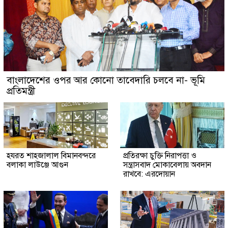
বাংলাদেশের ওপর আর কোনো তাবেদারি চলবে না- ভূমি
প্রতিমন্ত্রী
হযরত শাহজালাল বিমানবন্দরে
প্রতিরক্ষা চুক্তি নিরাপত্তা ও
বলাকা লাউঞ্জে আগুন
সন্ত্রাসবাদ মোকাবেলায় অবদান
রাখবে: এরদোয়ান