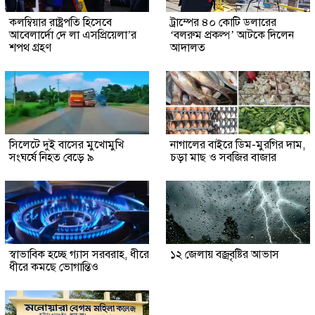
কলম্বিয়ার রাষ্ট্রপতি হিসেবে
ট্রাম্পের ৪০ কোটি ডলারের
আবেলার্দো দে লা এসপ্রিয়েলা’র
‘বলরুম প্রকল্প’ আটকে দিলেন
শপথ গ্রহণ
আদালত
সিলেটে দুই বাসের মুখোমুখি
নাগালের বাইরে ডিম-মুরগির দাম,
সংঘর্ষে নিহত বেড়ে ৯
চড়া মাছ ও সবজির বাজার
স্বাভাবিক হচ্ছে গ্যাস সরবরাহ, ধীরে
১২ জেলায় বজ্রবৃষ্টির আভাস
ধীরে কমছে ভোগান্তিও