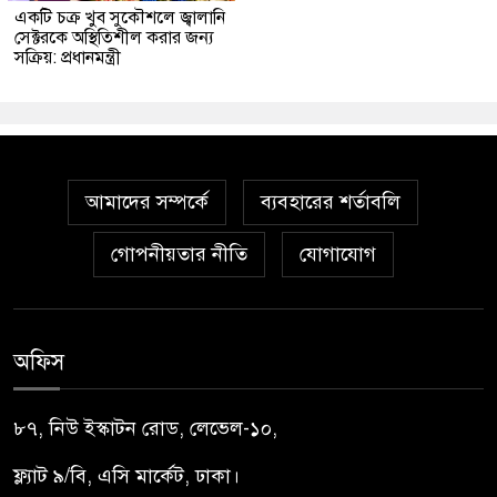
একটি চক্র খুব সুকৌশলে জ্বালানি
সেক্টরকে অস্থিতিশীল করার জন্য
সক্রিয়: প্রধানমন্ত্রী
আমাদের সম্পর্কে
ব্যবহারের শর্তাবলি
গোপনীয়তার নীতি
যোগাযোগ
অফিস
৮৭, নিউ ইস্কাটন রোড, লেভেল-১০,
ফ্ল্যাট ৯/বি, এসি মার্কেট, ঢাকা।