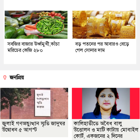
সবজির বাজার ঊর্ধ্বমুখী,কাঁচা
বড় পতনের পর আবারও বেড়ে
মরিচের কেজি ২৮০
গেল সোনার দাম
জনপ্রিয়
জুলাই গণঅভ্যুত্থান স্মৃতি জাদুঘর
কালিহাতীতে অবৈধ বালু
উদ্বোধন ৫ আগস্ট
উত্তোলন ও মাটি কাটায় মোবাইল
কোর্ট, একজনের ২ দিনের