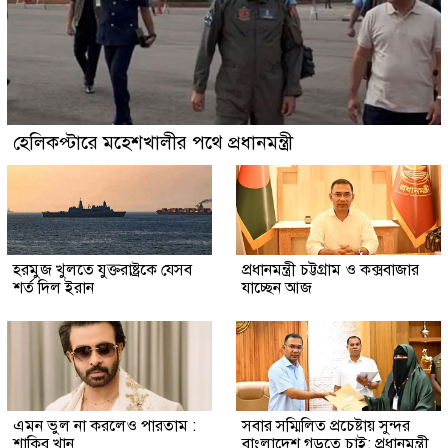
হেলিকপ্টারে মহেশখালীর পথে প্রধানমন্ত্রী
হরমুজ খুলতে যুক্তরাষ্ট্রকে যেসব
প্রধানমন্ত্রী চট্টগ্রাম ও কক্সবাজার
শর্ত দিল ইরান
যাচ্ছেন আজ
এমন ভুল না করলেও পারতাম :
সবার সম্মিলিত প্রচেষ্টায় সুন্দর
শাকিব খান
বাংলাদেশ গড়তে চাই: প্রধানমন্ত্রী