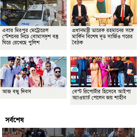
এবার মিরপুর মেট্রোরেল
প্রধানমন্ত্রী তারেক রহমানের সঙ্গে
স্টেশনের নিচে বোমাসদৃশ বস্তু
মার্কিন বিশেষ দূত সার্জিও গরের
ঘিরে রেখেছে পুলিশ
বৈঠক
আজ বন্ধু দিবস
বেস্ট রিপোর্টার হিসেবে আইপা
অ্যাওয়ার্ড পেলেন জয় শাহীন
সর্বশেষ