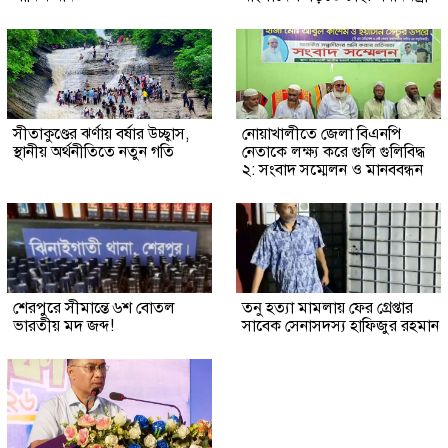
সীতাকুণ্ডের ঝর্ণায় বর্ষার উচ্ছ্বাস,
নোয়াখালীতে জেলা বিএনপি
স্থানীয় অর্থনীতিতে নতুন গতি
নেতাকে লক্ষ্য করে গুলি গুলিবিদ্ধ
২: সংবাদ সম্মেলন ও মানববন্ধন
শেরপুরে সীমান্তে ৬শ বোতল
তনু হত্যা মামলায় ফের গ্রেপ্তার
ভারতীয় মদ জব্দ!
সাবেক সেনাসদস্য হাফিজুর রহমান