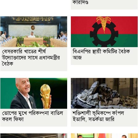
কারাদণ্ড
বেসরকারি খাতের শীর্ষ
বিএনপির স্থায়ী কমিটির বৈঠক
উদ্যোক্তাদের সাথে প্রধানমন্ত্রীর
আজ
বৈঠক
তোপের মুখে পরিকল্পনা বাতিল
শক্তিশালী ভূমিকম্পে কাঁপল
করল ফিফা
ইতালি, সতর্কতা জারি