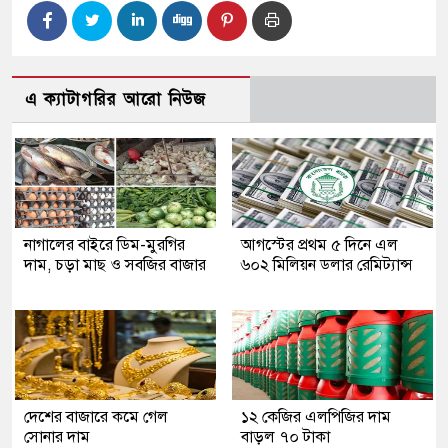
এ ক্যাটাগরির আরো নিউজ
নাগালের বাইরে ডিম-মুরগির
আগস্টের প্রথম ৫ দিনে এল
দাম, চড়া মাছ ও সবজির বাজার
৬০২ মিলিয়ন ডলার রেমিট্যান্স
দেশের বাজারে কমে গেল
১২ কেজির এলপিজির দাম
সোনার দাম
বাড়ল ৭০ টাকা