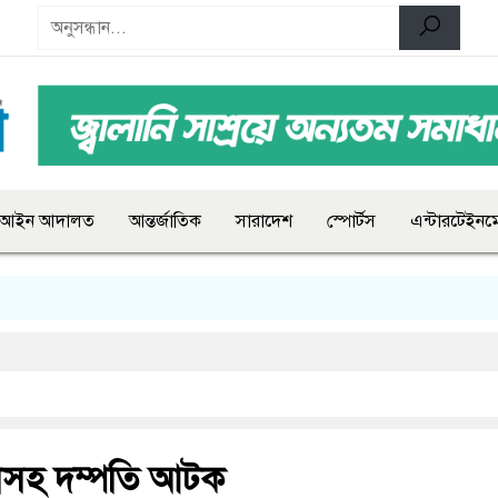
আইন আদালত
আন্তর্জাতিক
সারাদেশ
স্পোর্টস
এন্টারটেইনমে
াসহ দম্পতি আটক