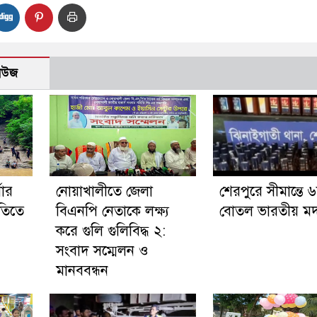
নিউজ
ষার
নোয়াখালীতে জেলা
শেরপুরে সীমান্তে 
নীতিতে
বিএনপি নেতাকে লক্ষ্য
বোতল ভারতীয় মদ 
করে গুলি গুলিবিদ্ধ ২:
সংবাদ সম্মেলন ও
মানববন্ধন