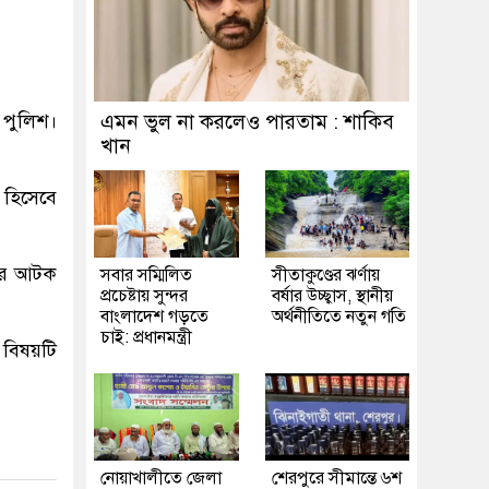
পুলিশ।
এমন ভুল না করলেও পারতাম : শাকিব
খান
 হিসেবে
দের আটক
সবার সম্মিলিত
সীতাকুণ্ডের ঝর্ণায়
প্রচেষ্টায় সুন্দর
বর্ষার উচ্ছ্বাস, স্থানীয়
বাংলাদেশ গড়তে
অর্থনীতিতে নতুন গতি
চাই: প্রধানমন্ত্রী
 বিষয়টি
নোয়াখালীতে জেলা
শেরপুরে সীমান্তে ৬শ