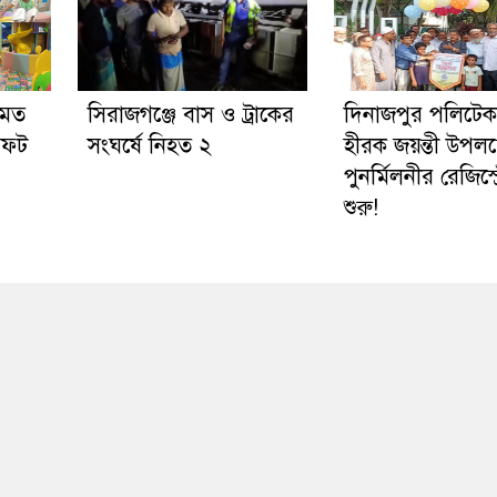
 মত
সিরাজগঞ্জে বাস ও ট্রাকের
দিনাজপুর পলিটে
সফট
সংঘর্ষে নিহত ২
হীরক জয়ন্তী উপলক্
পুনর্মিলনীর রেজিস্ট
শুরু!