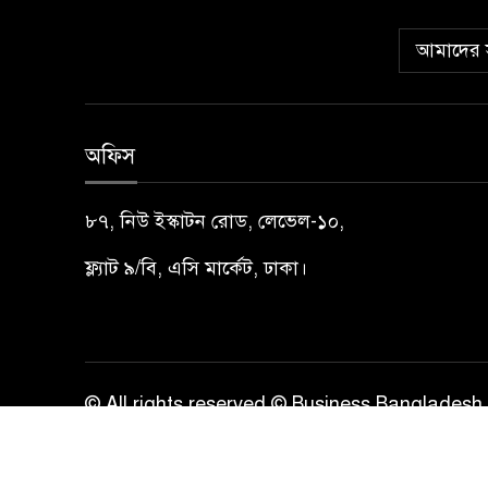
আমাদের স
অফিস
৮৭, নিউ ইস্কাটন রোড, লেভেল-১০,
ফ্ল্যাট ৯/বি, এসি মার্কেট, ঢাকা।
© All rights reserved © Business Bangladesh