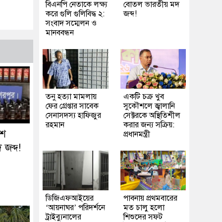
বিএনপি নেতাকে লক্ষ্য
বোতল ভারতীয় মদ
করে গুলি গুলিবিদ্ধ ২:
জব্দ!
সংবাদ সম্মেলন ও
মানববন্ধন
তনু হত্যা মামলায়
একটি চক্র খুব
ফের গ্রেপ্তার সাবেক
সুকৌশলে জ্বালানি
সেনাসদস্য হাফিজুর
সেক্টরকে অস্থিতিশীল
রহমান
করার জন্য সক্রিয়:
৬শ
প্রধানমন্ত্রী
জব্দ!
ডিজিএফআইয়ের
পাবনায় প্রথমবারের
‘আয়নাঘর’ পরিদর্শনে
মত চালু হলো
ট্রাইব্যুনালের
শিশুদের সফট