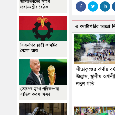
উদ্যোক্তাদের সাথে
প্রধানমন্ত্রীর বৈঠক
এ ক্যাটাগরির আরো 
বিএনপির স্থায়ী কমিটির
বৈঠক আজ
সীতাকুণ্ডের ঝর্ণায় বর্
উচ্ছ্বাস, স্থানীয় অর্থ
নতুন গতি
তোপের মুখে পরিকল্পনা
বাতিল করল ফিফা