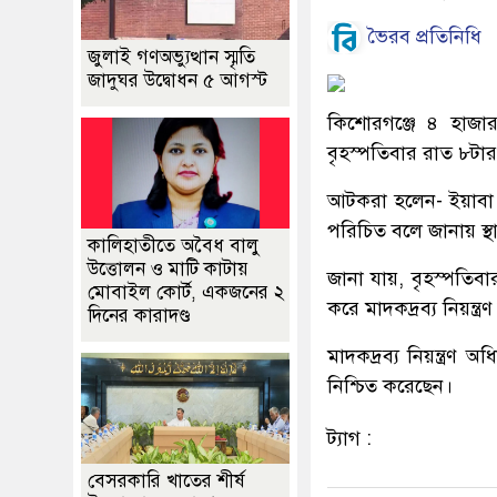
ভৈরব প্রতিনিধি
জুলাই গণঅভ্যুত্থান স্মৃতি
জাদুঘর উদ্বোধন ৫ আগস্ট
কিশোরগঞ্জে ৪ হাজ
বৃহস্পতিবার রাত ৮ট
আটকরা হলেন- ইয়াবা স
পরিচিত বলে জানায় স্থ
কালিহাতীতে অবৈধ বালু
উত্তোলন ও মাটি কাটায়
জানা যায়, বৃহস্পতি
মোবাইল কোর্ট, একজনের ২
করে মাদকদ্রব্য নিয়ন্
দিনের কারাদণ্ড
মাদকদ্রব্য নিয়ন্ত্রণ
নিশ্চিত করেছেন।
ট্যাগ :
বেসরকারি খাতের শীর্ষ