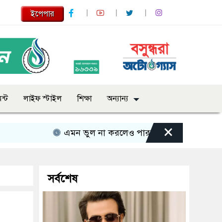
ইপেপার
ন্ট
লাইফ স্টাইল
শিক্ষা
অন্যান্য
×
এমন ভুল না করলেও পারতাম : শাকিব খান
সবার 
সর্বশেষ