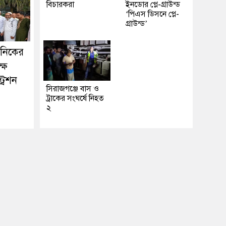
বিচারকরা
ইনডোর প্লে-গ্রাউন্ড
‘পিএস ডিসনে প্লে-
গ্রাউন্ড’
কনিকের
ষে
্রেশন
সিরাজগঞ্জে বাস ও
ট্রাকের সংঘর্ষে নিহত
২