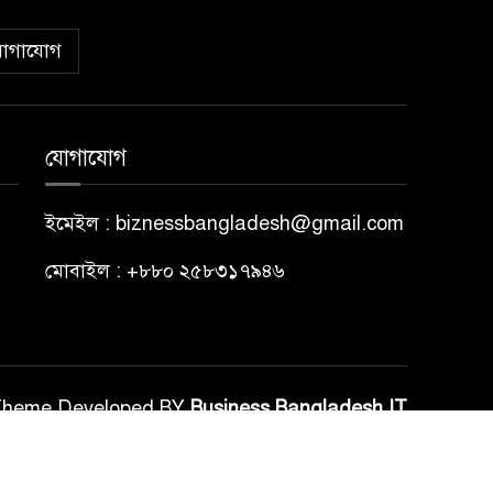
োগাযোগ
যোগাযোগ
ইমেইল : biznessbangladesh@gmail.com
মোবাইল : +৮৮০ ২৫৮৩১৭৯৪৬
Theme Developed BY
Business Bangladesh IT