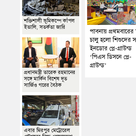
শক্তিশালী ভূমিকম্পে কাঁপল
ইতালি, সতর্কতা জারি
পাবনায় প্রথমবারের
চালু হলো শিশুদের 
ইনডোর প্লে-গ্রাউন্ড
‘পিএস ডিসনে প্লে-
গ্রাউন্ড’
প্রধানমন্ত্রী তারেক রহমানের
সঙ্গে মার্কিন বিশেষ দূত
সার্জিও গরের বৈঠক
এবার মিরপুর মেট্রোরেল