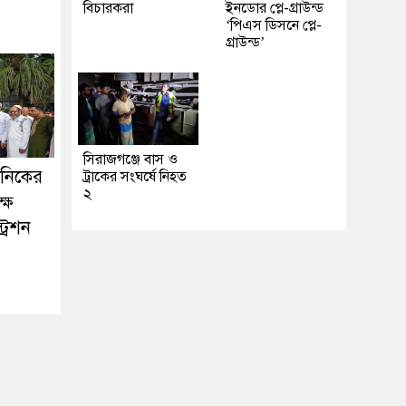
বিচারকরা
ইনডোর প্লে-গ্রাউন্ড
‘পিএস ডিসনে প্লে-
গ্রাউন্ড’
সিরাজগঞ্জে বাস ও
কনিকের
ট্রাকের সংঘর্ষে নিহত
২
ষে
্রেশন