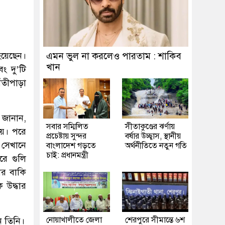
 হয়েছেন।
এমন ভুল না করলেও পারতাম : শাকিব
খান
ং দু’টি
ঁতীপাড়া
র জানান,
সবার সম্মিলিত
সীতাকুণ্ডের ঝর্ণায়
হয়। পরে
প্রচেষ্টায় সুন্দর
বর্ষার উচ্ছ্বাস, স্থানীয়
া সেখানে
বাংলাদেশ গড়তে
অর্থনীতিতে নতুন গতি
চাই: প্রধানমন্ত্রী
রে গুলি
ার বাকি
 উদ্ধার
নোয়াখালীতে জেলা
শেরপুরে সীমান্তে ৬শ
ন তিনি।