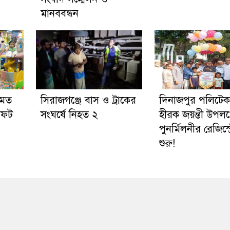
মানববন্ধন
 মত
সিরাজগঞ্জে বাস ও ট্রাকের
দিনাজপুর পলিটে
সফট
সংঘর্ষে নিহত ২
হীরক জয়ন্তী উপলক্
পুনর্মিলনীর রেজিস্ট
শুরু!