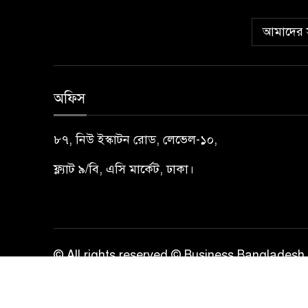
আমাদের স
অফিস
৮৭, নিউ ইস্কাটন রোড, লেভেল-১০,
ফ্ল্যাট ৯/বি, এসি মার্কেট, ঢাকা।
© All rights reserved © Business Bangladesh