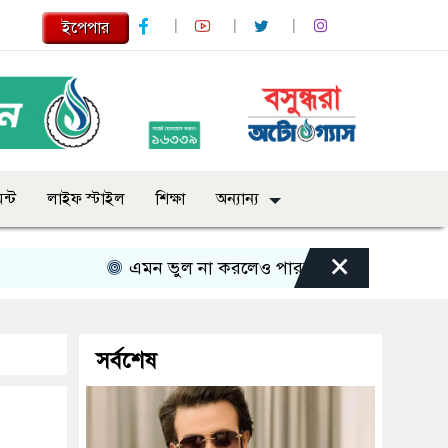
ইপেপার
ন্ট
লাইফ স্টাইল
শিক্ষা
অন্যান্য
×
এমন ভুল না করলেও পারতাম : শাকিব খান
সবার 
সর্বশেষ