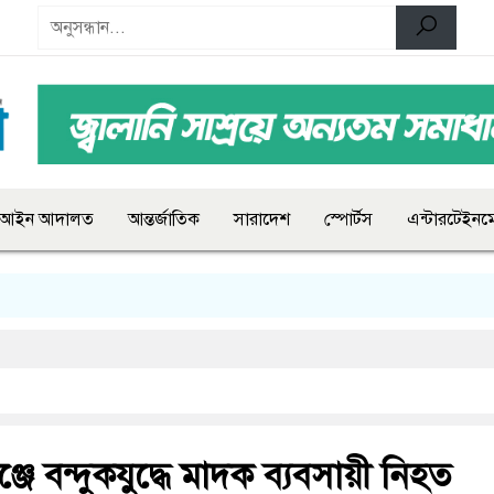
আইন আদালত
আন্তর্জাতিক
সারাদেশ
স্পোর্টস
এন্টারটেইনমে
্জে বন্দুকযুদ্ধে মাদক ব্যবসায়ী নিহত