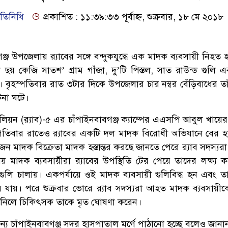
রতিনিধি
প্রকাশিত : ১১:৩৯:৩৩ পূর্বাহ্ন, শুক্রবার, ১৮ মে ২০১৮
ঞ্জ উপজেলায় র‌্যাবের সঙ্গে বন্দুকযুদ্ধে এক মাদক ব্যবসায়ী নিহত
ছয় কেজি সাতশ’ গ্রাম গাঁজা, দু’টি পিস্তল, সাত রাউন্ড গুলি এব
। বৃহস্পতিবার রাত ৩টার দিকে উপজেলার চার নম্বর বেঁড়িবাধের তা
ঘটনা ঘটে।
টালিয়ন (র‌্যাব)-৫ এর চাঁপাইনবাবগঞ্জ ক্যাম্পের এএসপি আবুল খায়ে
স্পতিবার রাতেও র‌্যাবের একটি দল মাদক বিরোধী অভিযানে বের 
ন মাদক বিক্রেতা মাদক হস্তান্তর করছে জানতে পেরে র‌্যাব সদস্যর
মাদক ব্যবসায়ীরা র‌্যাবের উপস্থিতি টের পেয়ে তাদের লক্ষ্য ক
া গুলি চালায়। একপর্যায়ে ওই মাদক ব্যবসায়ী গুলিবিদ্ধ হন এবং ত
ে যায়। পরে শুক্রবার ভোরে র‌্যাব সদস্যরা আহত মাদক ব্যবসায়ীকে
নিলে চিকিৎসক তাকে মৃত ঘোষণা করেন।
্য চাঁপাইনবাবগঞ্জ সদর হাসপাতাল মর্গে পাঠানো হচ্ছে বলেও জানা