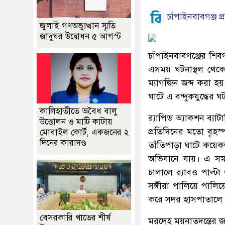
চাঁপাইনবাবগঞ্জ প্
জুলাই গণঅভ্যুত্থান স্মৃতি
জাদুঘর উদ্বোধন ৫ আগস্ট
চাঁপাইনবাবগঞ্জের শিবগ
এসময় ঘটনাস্থল থেকে 
ম্যাগজিন জব্দ করা হয়
ঘাটে এ বন্দুকযুদ্ধের 
কালিহাতীতে অবৈধ বালু
র‌্যাপিড অ্যাকশন ব্যা
উত্তোলন ও মাটি কাটায়
প্রতিদিনের মতো বৃহ
মোবাইল কোর্ট, একজনের ২
দিনের কারাদণ্ড
তাঁতিপাড়া ঘাটে কয়েকজ
অভিযানে যায়। এ সময় 
চালালে র‌্যাবও পাল্ট
সঙ্গীরা পালিয়ে পালিয়
করে সদর হাসপাতালে 
বেসরকারি খাতের শীর্ষ
মরদেহ ময়নাতদন্তের জন