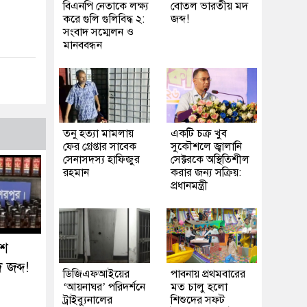
বিএনপি নেতাকে লক্ষ্য
বোতল ভারতীয় মদ
করে গুলি গুলিবিদ্ধ ২:
জব্দ!
সংবাদ সম্মেলন ও
মানববন্ধন
তনু হত্যা মামলায়
একটি চক্র খুব
ফের গ্রেপ্তার সাবেক
সুকৌশলে জ্বালানি
সেনাসদস্য হাফিজুর
সেক্টরকে অস্থিতিশীল
রহমান
করার জন্য সক্রিয়:
প্রধানমন্ত্রী
৬শ
জব্দ!
ডিজিএফআইয়ের
পাবনায় প্রথমবারের
‘আয়নাঘর’ পরিদর্শনে
মত চালু হলো
ট্রাইব্যুনালের
শিশুদের সফট