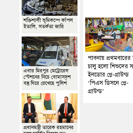
শক্তিশালী ভূমিকম্পে কাঁপল
ইতালি, সতর্কতা জারি
পাবনায় প্রথমবারের
চালু হলো শিশুদের 
এবার মিরপুর মেট্রোরেল
ইনডোর প্লে-গ্রাউন্ড
স্টেশনের নিচে বোমাসদৃশ
‘পিএস ডিসনে প্লে-
বস্তু ঘিরে রেখেছে পুলিশ
গ্রাউন্ড’
প্রধানমন্ত্রী তারেক রহমানের