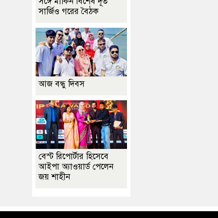
সঙ্গে মার্কিন বিশেষ দূত
সার্জিও গরের বৈঠক
আজ বন্ধু দিবস
বেস্ট রিপোর্টার হিসেবে
আইপা অ্যাওয়ার্ড পেলেন
জয় শাহীন