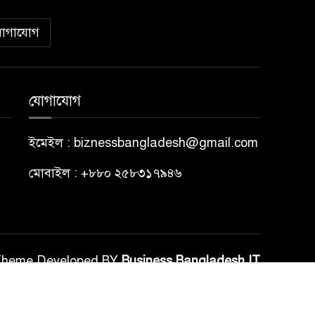
োগাযোগ
যোগাযোগ
ইমেইল : biznessbangladesh@gmail.com
মোবাইল : +৮৮০ ২৫৮৩১৭৯৪৬
Theme Developed BY
Business Bangladesh IT