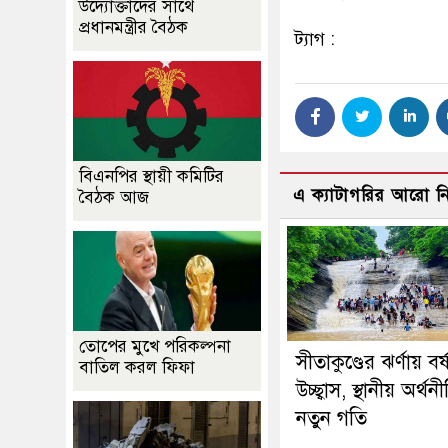
উদ্যোক্তাদের সাথে
প্রধানমন্ত্রীর বৈঠক
ট্যাগ :
বিএনপির স্থায়ী কমিটির
এ ক্যাটাগরির আরো 
বৈঠক আজ
তোপের মুখে পরিকল্পনা
সীতাকুণ্ডের ঝর্ণায় বর্
বাতিল করল ফিফা
উচ্ছ্বাস, স্থানীয় অর্থ
নতুন গতি