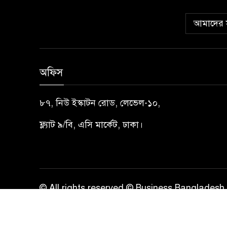
আমাদের স
অফিস
৮৭, নিউ ইস্কাটন রোড, লেভেল-১০,
ফ্ল্যাট ৯/বি, এসি মার্কেট, ঢাকা।
© All rights reserved © Business Bangladesh