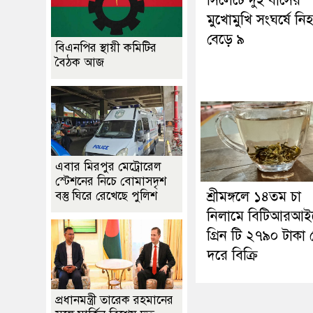
সিলেটে দুই বাসের
মুখোমুখি সংঘর্ষে নি
বেড়ে ৯
বিএনপির স্থায়ী কমিটির
বৈঠক আজ
এবার মিরপুর মেট্রোরেল
স্টেশনের নিচে বোমাসদৃশ
শ্রীমঙ্গলে ১৪তম চা
বস্তু ঘিরে রেখেছে পুলিশ
নিলামে বিটিআরআই
গ্রিন টি ২৭৯০ টাকা
দরে বিক্রি
প্রধানমন্ত্রী তারেক রহমানের