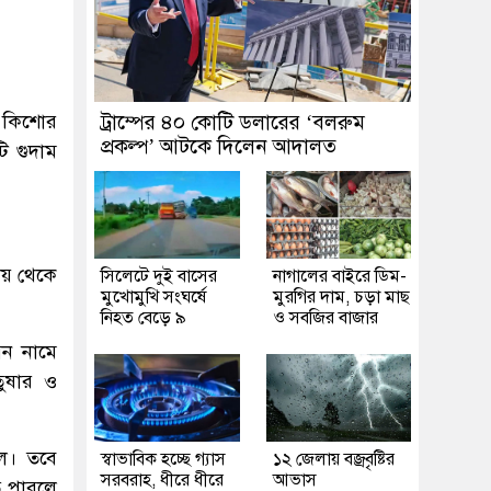
 কিশোর
ট্রাম্পের ৪০ কোটি ডলারের ‘বলরুম
প্রকল্প’ আটকে দিলেন আদালত
ি গুদাম
ালয় থেকে
সিলেটে দুই বাসের
নাগালের বাইরে ডিম-
মুখোমুখি সংঘর্ষে
মুরগির দাম, চড়া মাছ
নিহত বেড়ে ৯
ও সবজির বাজার
িন নামে
তুষার ও
িল। তবে
স্বাভাবিক হচ্ছে গ্যাস
১২ জেলায় বজ্রবৃষ্টির
সরবরাহ, ধীরে ধীরে
আভাস
ে পারলে