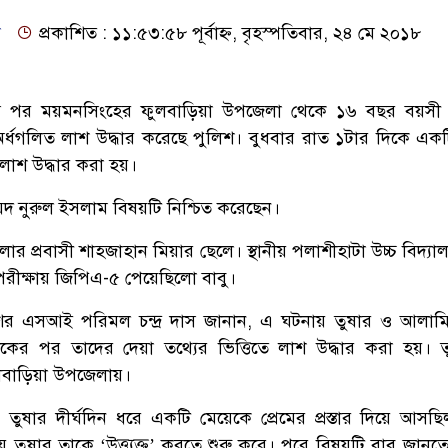
ো
প্রকাশিত : ১১:৫৩:৫৮ পূর্বাহ্ন, বৃহস্পতিবার, ২৪ মে ২০১৮
াস পর ময়মনসিংহের ফুলবাড়িয়া উপজেলা থেকে ১৬ বছর বয়সী
অর্ধগলিত লাশ উদ্ধার করেছে পুলিশ। বুধবার রাত ১টার দিকে একট
 লাশ উদ্ধার করা হয়।
য়দ নুরুল ইসলাম বিষয়টি নিশ্চিত করেছেন।
ার প্রবাসী শাহজাহান মিয়ার ছেলে। স্থানীয় পলাশীহাটা উচ্চ বিদ্য
ীক্ষায় জিপিএ-৫ পেয়েছিলো বাবু।
শের এসআই পরিমল চন্দ্র দাস জানান, এ ঘটনায় তুষার ও আলাম
আটকের পর তাদের দেয়া তথ্যের ভিত্তিতে লাশ উদ্ধার করা হয়। 
লবাড়িয়া উপজেলায়।
ুষার দীর্ঘদিন ধরে একটি মেয়েকে প্রেমের প্রস্তার দিয়ে আসছ
 তুষার তাকে ‘উত্ত্যক্ত’ করতে শুরু করে। পরে বিষয়টি বাবু জানত