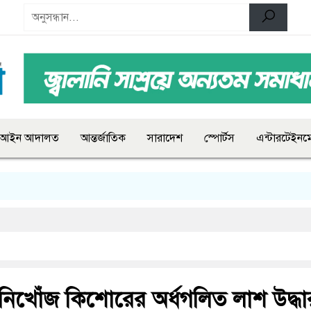
আইন আদালত
আন্তর্জাতিক
সারাদেশ
স্পোর্টস
এন্টারটেইনমে
িখোঁজ কিশোরের অর্ধগলিত লাশ উদ্ধা