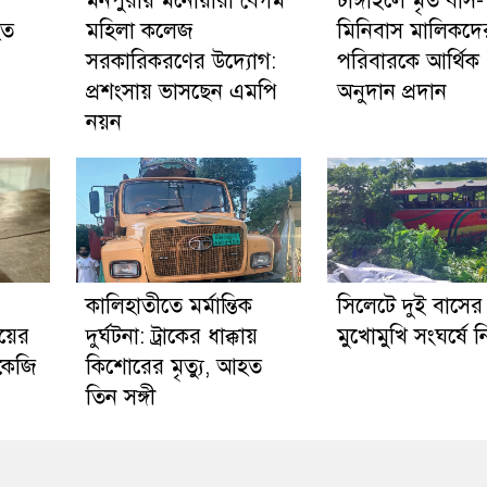
মনপুরায় মনোয়ারা বেগম
টাঙ্গাইলে মৃত বাস-
হত
মহিলা কলেজ
মিনিবাস মালিকদে
সরকারিকরণের উদ্যোগ:
পরিবারকে আর্থিক
প্রশংসায় ভাসছেন এমপি
অনুদান প্রদান
নয়ন
কালিহাতীতে মর্মান্তিক
সিলেটে দুই বাসের
য়ের
দুর্ঘটনা: ট্রাকের ধাক্কায়
মুখোমুখি সংঘর্ষে 
 কেজি
কিশোরের মৃত্যু, আহত
তিন সঙ্গী