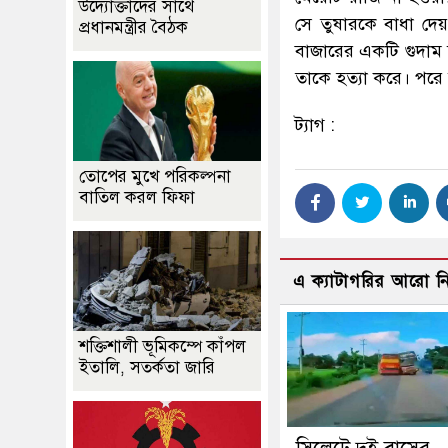
উদ্যোক্তাদের সাথে
সে তুষারকে বাধা দেয়
প্রধানমন্ত্রীর বৈঠক
বাজারের একটি গুদাম
তাকে হত্যা করে। পরে 
ট্যাগ :
তোপের মুখে পরিকল্পনা
বাতিল করল ফিফা
এ ক্যাটাগরির আরো 
শক্তিশালী ভূমিকম্পে কাঁপল
ইতালি, সতর্কতা জারি