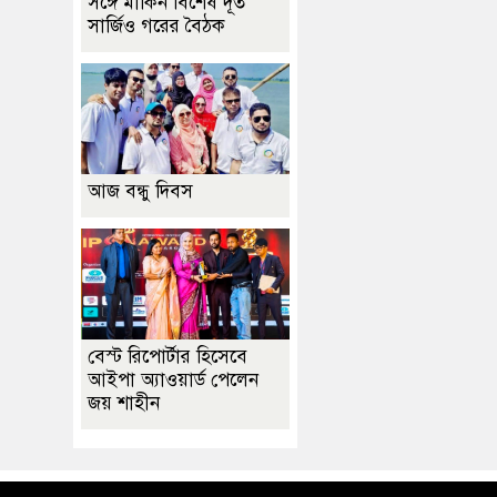
সঙ্গে মার্কিন বিশেষ দূত
সার্জিও গরের বৈঠক
আজ বন্ধু দিবস
বেস্ট রিপোর্টার হিসেবে
আইপা অ্যাওয়ার্ড পেলেন
জয় শাহীন