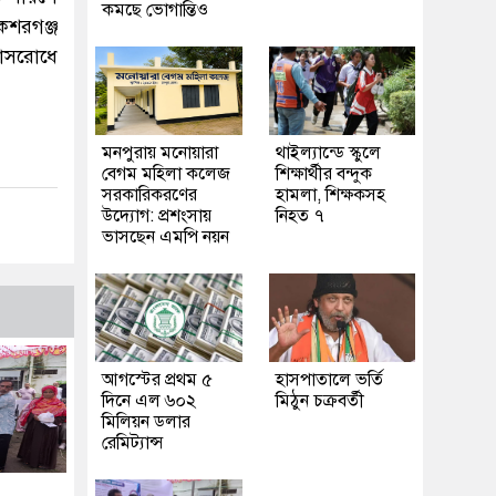
কমছে ভোগান্তিও
েশরগঞ্জ
বাসরোধে
মনপুরায় মনোয়ারা
থাইল্যান্ডে স্কুলে
বেগম মহিলা কলেজ
শিক্ষার্থীর বন্দুক
সরকারিকরণের
হামলা, শিক্ষকসহ
উদ্যোগ: প্রশংসায়
নিহত ৭
ভাসছেন এমপি নয়ন
আগস্টের প্রথম ৫
হাসপাতালে ভর্তি
দিনে এল ৬০২
মিঠুন চক্রবর্তী
মিলিয়ন ডলার
রেমিট্যান্স