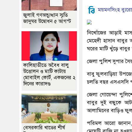
ময়মনসিংহ ব্যুর
জুলাই গণঅভ্যুত্থান স্মৃতি
জাদুঘর উদ্বোধন ৫ আগস্ট
নিখোঁজের আড়াই ম
মেহেদী হাসান বাবুর 
ঘরের মাটি খুঁড়ে বাবুর
জেলা পুলিশ সুপার সৈ
কালিহাতীতে অবৈধ বালু
উত্তোলন ও মাটি কাটায়
বাবু ফুলবাড়িয়া উপজেল
মোবাইল কোর্ট, একজনের ২
চলতি বছর এসএসসি পর
দিনের কারাদণ্ড
জেলা গোয়েন্দা পুলি
বাবুর দুই বন্ধুকে 
আলামিনের বাড়িও ফু
পরিমল আরো জানান, ত
বেসরকারি খাতের শীর্ষ
মেয়েটি রাজি না হওয়ায়