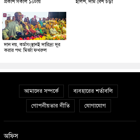
প্রকাশ সকাল ১০টায়
ইলিশ, দাম বেশ চড়া
দান নয়, কর্মসংস্থানই দারিদ্র্য দূর
করার পথ: মির্জা ফখরুল
আমাদের সম্পর্কে
ব্যবহারের শর্তাবলি
গোপনীয়তার নীতি
যোগাযোগ
অফিস