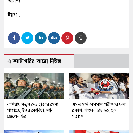
আনন্দ
ট্যাগ :
এ ক্যাটাগরির আরো নিউজ
রাশিয়ায় নতুন ৫০ হাজার সেনা
এসএসসি-সমমান পরীক্ষার ফল
পাঠাচ্ছে উত্তর কোরিয়া, দাবি
প্রকাশ, পাসের হার ৬২.২৫
জেলেনস্কির
শতাংশ