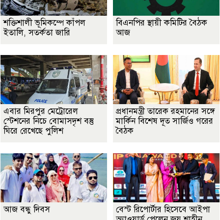
শক্তিশালী ভূমিকম্পে কাঁপল
বিএনপির স্থায়ী কমিটির বৈঠক
ইতালি, সতর্কতা জারি
আজ
এবার মিরপুর মেট্রোরেল
প্রধানমন্ত্রী তারেক রহমানের সঙ্গে
স্টেশনের নিচে বোমাসদৃশ বস্তু
মার্কিন বিশেষ দূত সার্জিও গরের
ঘিরে রেখেছে পুলিশ
বৈঠক
আজ বন্ধু দিবস
বেস্ট রিপোর্টার হিসেবে আইপা
অ্যাওয়ার্ড পেলেন জয় শাহীন