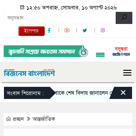
১২:৫০ অপরাহ্ন, সোমবার, ১০ অগাস্ট ২০২৬
ইপেপার
×
বাবাকে শেষ বিদায় জানালেন মেসি
প্রধানম
সংবাদ শিরোনাম :
প্রচ্ছদ
আন্তর্জাতিক