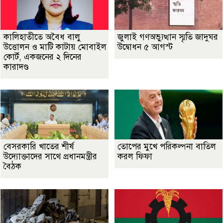
কালিহাতীতে অবৈধ বালু
জুলাই গণঅভ্যুত্থান স্মৃতি জাদুঘর
উত্তোলন ও মাটি কাটায় মোবাইল
উদ্বোধন ৫ আগস্ট
কোর্ট, একজনের ২ দিনের
কারাদণ্ড
বেসরকারি খাতের শীর্ষ
তোপের মুখে পরিকল্পনা বাতিল
উদ্যোক্তাদের সাথে প্রধানমন্ত্রীর
করল ফিফা
বৈঠক