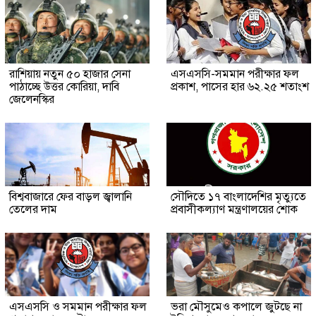
রাশিয়ায় নতুন ৫০ হাজার সেনা
এসএসসি-সমমান পরীক্ষার ফল
পাঠাচ্ছে উত্তর কোরিয়া, দাবি
প্রকাশ, পাসের হার ৬২.২৫ শতাংশ
জেলেনস্কির
বিশ্ববাজারে ফের বাড়ল জ্বালানি
সৌ‌দিতে ১৭ বাংলাদেশির মৃত্যুতে
তেলের দাম
প্রবাসীকল্যাণ মন্ত্রণালয়ের শোক
এসএসসি ও সমমান পরীক্ষার ফল
ভরা মৌসুমেও কপালে জুটছে না