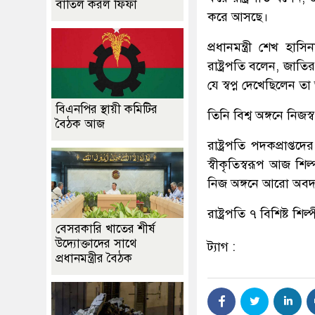
বাতিল করল ফিফা
করে আসছে।
প্রধানমন্ত্রী শেখ হাস
রাষ্ট্রপতি বলেন, জাতির
যে স্বপ্ন দেখেছিলেন 
বিএনপির স্থায়ী কমিটির
তিনি বিশ্ব অঙ্গনে নিজ
বৈঠক আজ
রাষ্ট্রপতি পদকপ্রাপ্
স্বীকৃতিস্বরূপ আজ 
নিজ অঙ্গনে আরো অব
রাষ্ট্রপতি ৭ বিশিষ্ট 
বেসরকারি খাতের শীর্ষ
উদ্যোক্তাদের সাথে
ট্যাগ :
প্রধানমন্ত্রীর বৈঠক