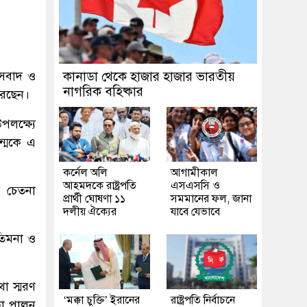
রাসবাদ ও
কানাডা থেকে হাজার হাজার ভারতীয়
নাগরিক বহিষ্কার
করেছেন।
লক্ষ্যে
জন্মকে এ
কর্নেল অলি
আগামীকাল
আহমদকে রাষ্ট্রপতি
এসএসসি ও
র চেতনা
প্রার্থী ঘোষণা ১১
সমমানের ফল, জানা
দলীয় ঐক্যের
যাবে যেভাবে
ৃতিমনা ও
থা স্মরণ
‘মক্কা চুক্তি’ ইরানের
রাষ্ট্রপতি নির্বাচনে
কা পালন