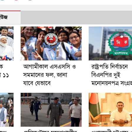
নিউজ
কে
আগামীকাল এসএসসি ও
রাষ্ট্রপতি নির্বাচনে
ণা ১১
সমমানের ফল, জানা
বিএনপির দুই
যাবে যেভাবে
মনোনয়নপত্র সংগ্র