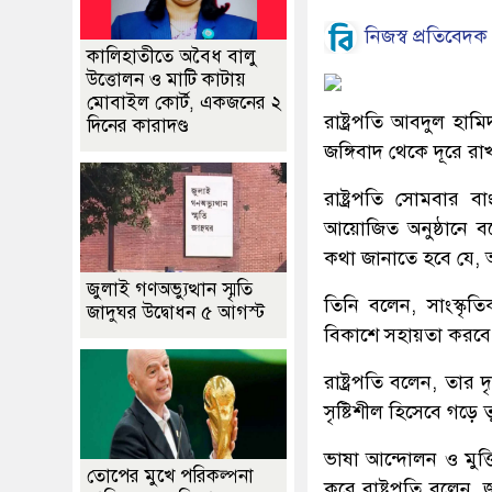
নিজস্ব প্রতিবেদক
কালিহাতীতে অবৈধ বালু
উত্তোলন ও মাটি কাটায়
মোবাইল কোর্ট, একজনের ২
রাষ্ট্রপতি আবদুল হামি
দিনের কারাদণ্ড
জঙ্গিবাদ থেকে দূরে রা
রাষ্ট্রপতি সোমবার 
আয়োজিত অনুষ্ঠানে বলে
কথা জানাতে হবে যে, আ
জুলাই গণঅভ্যুত্থান স্মৃতি
তিনি বলেন, সাংস্কৃত
জাদুঘর উদ্বোধন ৫ আগস্ট
বিকাশে সহায়তা করবে
রাষ্ট্রপতি বলেন, তার দ
সৃষ্টিশীল হিসেবে গড়ে
ভাষা আন্দোলন ও মুক্ত
তোপের মুখে পরিকল্পনা
করে রাষ্ট্রপতি বলেন,