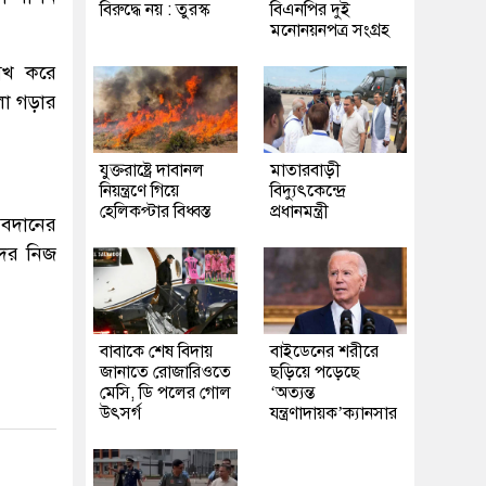
বিরুদ্ধে নয় : তুরস্ক
বিএনপির দুই
মনোনয়নপত্র সংগ্রহ
্লেখ করে
ংলা গড়ার
যুক্তরাষ্ট্রে দাবানল
মাতারবাড়ী
নিয়ন্ত্রণে গিয়ে
বিদ্যুৎকেন্দ্রে
হেলিকপ্টার বিধ্বস্ত
প্রধানমন্ত্রী
অবদানের
দের নিজ
বাবাকে শেষ বিদায়
বাইডেনের শরীরে
জানাতে রোজারিওতে
ছড়িয়ে পড়েছে
মেসি, ডি পলের গোল
‘অত্যন্ত
উৎসর্গ
যন্ত্রণাদায়ক’ক্যানসার