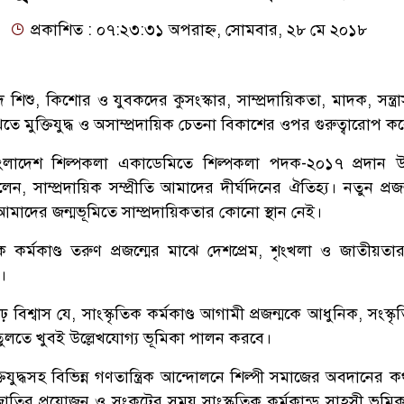
প্রকাশিত : ০৭:২৩:৩১ অপরাহ্ন, সোমবার, ২৮ মে ২০১৮
দ শিশু, কিশোর ও যুবকদের কুসংস্কার, সাম্প্রদায়িকতা, মাদক, সন্ত্
খতে মুক্তিযুদ্ধ ও অসাম্প্রদায়িক চেতনা বিকাশের ওপর গুরুত্বারোপ 
বাংলাদেশ শিল্পকলা একাডেমিতে শিল্পকলা পদক-২০১৭ প্রদান উপ
ন, সাম্প্রদায়িক সম্প্রীতি আমাদের দীর্ঘদিনের ঐতিহ্য। নতুন প্র
মাদের জন্মভূমিতে সাম্প্রদায়িকতার কোনো স্থান নেই।
িক কর্মকাণ্ড তরুণ প্রজন্মের মাঝে দেশপ্রেম, শৃংখলা ও জাতীয়তা
।
ৃঢ় বিশ্বাস যে, সাংস্কৃতিক কর্মকাণ্ড আগামী প্রজন্মকে আধুনিক, সংস্ক
 তুলতে খুবই উল্লেখযোগ্য ভূমিকা পালন করবে।
িযুদ্ধসহ বিভিন্ন গণতান্ত্রিক আন্দোলনে শিল্পী সমাজের অবদানের ক
 জাতির প্রয়োজন ও সংকটের সময় সাংস্কৃতিক কর্মকান্ড সাহসী ভূমি