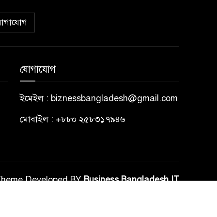
োগাযোগ
যোগাযোগ
ইমেইল : biznessbangladesh@gmail.com
মোবাইল : +৮৮০ ২৫৮৩১৭৯৪৬
Theme Developed BY
Business Bangladesh IT