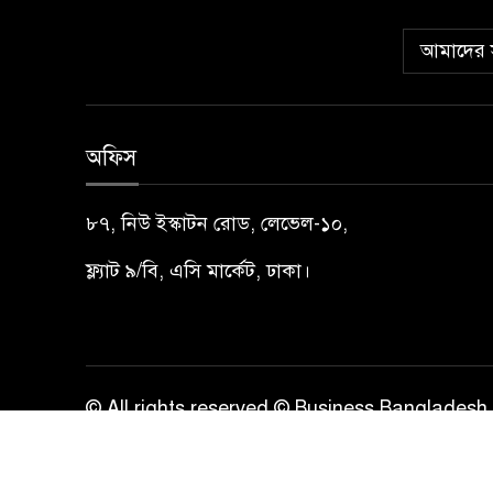
আমাদের স
অফিস
৮৭, নিউ ইস্কাটন রোড, লেভেল-১০,
ফ্ল্যাট ৯/বি, এসি মার্কেট, ঢাকা।
© All rights reserved © Business Bangladesh