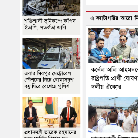
এ ক্যাটাগরির আরো 
শক্তিশালী ভূমিকম্পে কাঁপল
ইতালি, সতর্কতা জারি
কর্নেল অলি আহমদ
এবার মিরপুর মেট্রোরেল
রাষ্ট্রপতি প্রার্থী ঘোষ
স্টেশনের নিচে বোমাসদৃশ
বস্তু ঘিরে রেখেছে পুলিশ
দলীয় ঐক্যের
প্রধানমন্ত্রী তারেক রহমানের