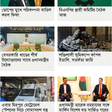
তোপের মুখে পরিকল্পনা বাতিল
বিএনপির স্থায়ী কমিটির বৈঠক
করল ফিফা
আজ
বেসরকারি খাতের শীর্ষ
শক্তিশালী ভূমিকম্পে কাঁপল
উদ্যোক্তাদের সাথে প্রধানমন্ত্রীর
ইতালি, সতর্কতা জারি
বৈঠক
এবার মিরপুর মেট্রোরেল
প্রধানমন্ত্রী তারেক রহমানের সঙ্গে
স্টেশনের নিচে বোমাসদৃশ বস্তু
মার্কিন বিশেষ দূত সার্জিও গরের