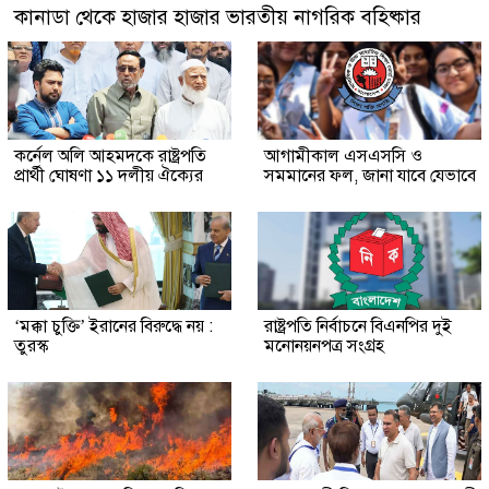
কানাডা থেকে হাজার হাজার ভারতীয় নাগরিক বহিষ্কার
কর্নেল অলি আহমদকে রাষ্ট্রপতি
আগামীকাল এসএসসি ও
প্রার্থী ঘোষণা ১১ দলীয় ঐক্যের
সমমানের ফল, জানা যাবে যেভাবে
‘মক্কা চুক্তি’ ইরানের বিরুদ্ধে নয় :
রাষ্ট্রপতি নির্বাচনে বিএনপির দুই
তুরস্ক
মনোনয়নপত্র সংগ্রহ