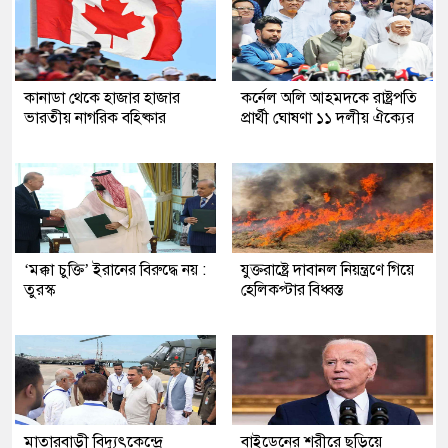
কানাডা থেকে হাজার হাজার
কর্নেল অলি আহমদকে রাষ্ট্রপতি
ভারতীয় নাগরিক বহিষ্কার
প্রার্থী ঘোষণা ১১ দলীয় ঐক্যের
‘মক্কা চুক্তি’ ইরানের বিরুদ্ধে নয় :
যুক্তরাষ্ট্রে দাবানল নিয়ন্ত্রণে গিয়ে
তুরস্ক
হেলিকপ্টার বিধ্বস্ত
মাতারবাড়ী বিদ্যুৎকেন্দ্রে
বাইডেনের শরীরে ছড়িয়ে