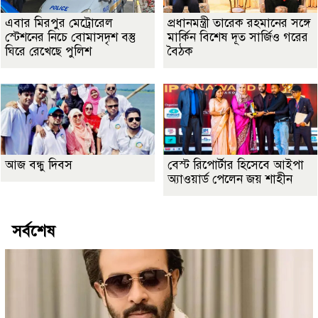
এবার মিরপুর মেট্রোরেল
প্রধানমন্ত্রী তারেক রহমানের সঙ্গে
স্টেশনের নিচে বোমাসদৃশ বস্তু
মার্কিন বিশেষ দূত সার্জিও গরের
ঘিরে রেখেছে পুলিশ
বৈঠক
আজ বন্ধু দিবস
বেস্ট রিপোর্টার হিসেবে আইপা
অ্যাওয়ার্ড পেলেন জয় শাহীন
সর্বশেষ