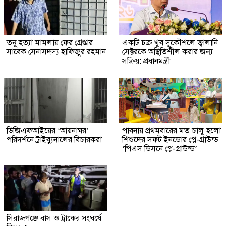
তনু হত্যা মামলায় ফের গ্রেপ্তার
একটি চক্র খুব সুকৌশলে জ্বালানি
সাবেক সেনাসদস্য হাফিজুর রহমান
সেক্টরকে অস্থিতিশীল করার জন্য
সক্রিয়: প্রধানমন্ত্রী
ডিজিএফআইয়ের ‘আয়নাঘর’
পাবনায় প্রথমবারের মত চালু হলো
পরিদর্শনে ট্রাইব্যুনালের বিচারকরা
শিশুদের সফট ইনডোর প্লে-গ্রাউন্ড
‘পিএস ডিসনে প্লে-গ্রাউন্ড’
সিরাজগঞ্জে বাস ও ট্রাকের সংঘর্ষে