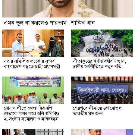
এমন ভুল না করলেও পারতাম : শাকিব খান
সবার সম্মিলিত প্রচেষ্টায় সুন্দর
সীতাকুণ্ডের ঝর্ণায় বর্ষার উচ্ছ্বাস,
বাংলাদেশ গড়তে চাই: প্রধানমন্ত্রী
স্থানীয় অর্থনীতিতে নতুন গতি
নোয়াখালীতে জেলা বিএনপি
শেরপুরে সীমান্তে ৬শ বোতল
নেতাকে লক্ষ্য করে গুলি গুলিবিদ্ধ
ভারতীয় মদ জব্দ!
২: সংবাদ সম্মেলন ও মানববন্ধন