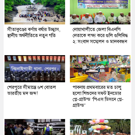
সীতাকুণ্ডের ঝর্ণায় বর্ষার উচ্ছ্বাস,
নোয়াখালীতে জেলা বিএনপি
স্থানীয় অর্থনীতিতে নতুন গতি
নেতাকে লক্ষ্য করে গুলি গুলিবিদ্ধ
২: সংবাদ সম্মেলন ও মানববন্ধন
শেরপুরে সীমান্তে ৬শ বোতল
পাবনায় প্রথমবারের মত চালু
ভারতীয় মদ জব্দ!
হলো শিশুদের সফট ইনডোর
প্লে-গ্রাউন্ড ‘পিএস ডিসনে প্লে-
গ্রাউন্ড’