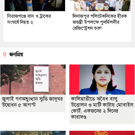
সিরাজগঞ্জে বাস ও ট্রাকের
দিনাজপুর পলিটেকনিকের হীরক
সংঘর্ষে নিহত ২
জয়ন্তী উপলক্ষে পুনর্মিলনীর
রেজিস্ট্রেশন শুরু!
জনপ্রিয়
জুলাই গণঅভ্যুত্থান স্মৃতি জাদুঘর
কালিহাতীতে অবৈধ বালু
উদ্বোধন ৫ আগস্ট
উত্তোলন ও মাটি কাটায় মোবাইল
কোর্ট, একজনের ২ দিনের
কারাদণ্ড