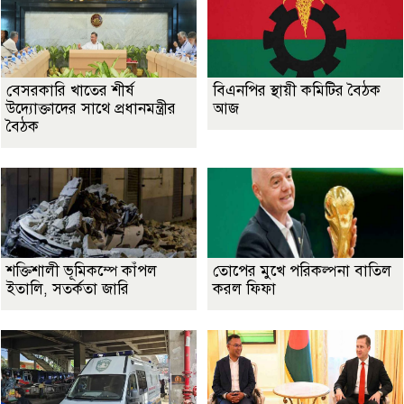
বেসরকারি খাতের শীর্ষ
বিএনপির স্থায়ী কমিটির বৈঠক
উদ্যোক্তাদের সাথে প্রধানমন্ত্রীর
আজ
বৈঠক
শক্তিশালী ভূমিকম্পে কাঁপল
তোপের মুখে পরিকল্পনা বাতিল
ইতালি, সতর্কতা জারি
করল ফিফা