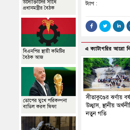
উদ্যোক্তাদের সাথে
ট্যাগ :
প্রধানমন্ত্রীর বৈঠক
এ ক্যাটাগরির আরো 
বিএনপির স্থায়ী কমিটির
বৈঠক আজ
সীতাকুণ্ডের ঝর্ণায় বর্
তোপের মুখে পরিকল্পনা
উচ্ছ্বাস, স্থানীয় অর্থ
বাতিল করল ফিফা
নতুন গতি