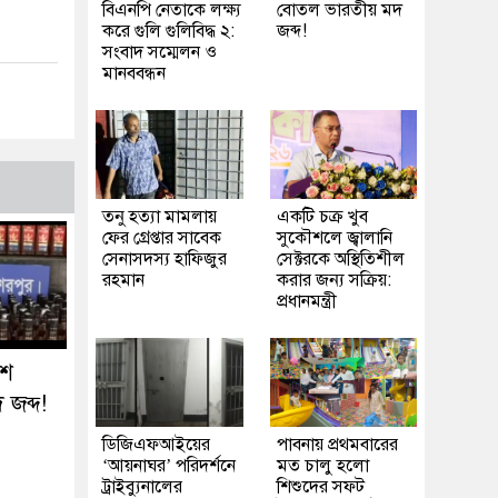
বিএনপি নেতাকে লক্ষ্য
বোতল ভারতীয় মদ
করে গুলি গুলিবিদ্ধ ২:
জব্দ!
সংবাদ সম্মেলন ও
মানববন্ধন
তনু হত্যা মামলায়
একটি চক্র খুব
ফের গ্রেপ্তার সাবেক
সুকৌশলে জ্বালানি
সেনাসদস্য হাফিজুর
সেক্টরকে অস্থিতিশীল
রহমান
করার জন্য সক্রিয়:
প্রধানমন্ত্রী
৬শ
জব্দ!
ডিজিএফআইয়ের
পাবনায় প্রথমবারের
‘আয়নাঘর’ পরিদর্শনে
মত চালু হলো
ট্রাইব্যুনালের
শিশুদের সফট