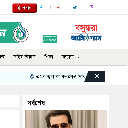
ইপেপার
ন্ট
লাইফ স্টাইল
শিক্ষা
অন্যান্য
×
এমন ভুল না করলেও পারতাম : শাকিব খান
সবার 
সর্বশেষ