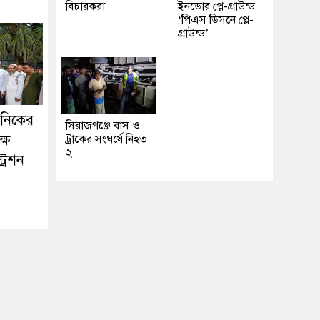
বিচারকরা
ইনডোর প্লে-গ্রাউন্ড
‘পিএস ডিসনে প্লে-
গ্রাউন্ড’
কনিকের
সিরাজগঞ্জে বাস ও
ষে
ট্রাকের সংঘর্ষে নিহত
২
্রেশন