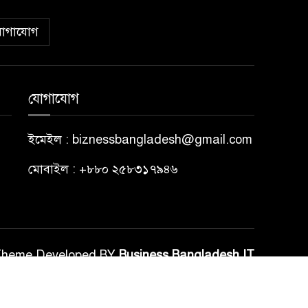
োগাযোগ
যোগাযোগ
ইমেইল : biznessbangladesh@gmail.com
মোবাইল : +৮৮০ ২৫৮৩১৭৯৪৬
Theme Developed BY
Business Bangladesh IT