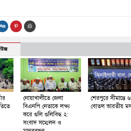
নিউজ
ষার
নোয়াখালীতে জেলা
শেরপুরে সীমান্তে 
নীতিতে
বিএনপি নেতাকে লক্ষ্য
বোতল ভারতীয় মদ 
করে গুলি গুলিবিদ্ধ ২:
সংবাদ সম্মেলন ও
মানববন্ধন