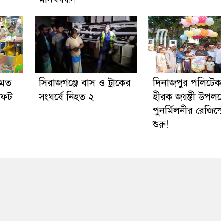
 মত
সিরাজগঞ্জে বাস ও ট্রাকের
দিনাজপুর পলিটে
সফট
সংঘর্ষে নিহত ২
হীরক জয়ন্তী উপলক্
পুনর্মিলনীর রেজিস্ট
শুরু!