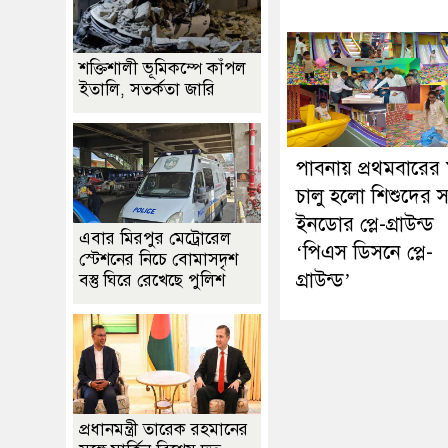
শক্তিশালী ভূমিকম্পে কাঁপল
ইতালি, সতর্কতা জারি
পাবনায় প্রথমবারের
চালু হলো শিশুদের 
ইনডোর প্লে-গ্রাউন্ড
এবার মিরপুর মেট্রোরেল
‘পিএস ডিসনে প্লে-
স্টেশনের নিচে বোমাসদৃশ
গ্রাউন্ড’
বস্তু ঘিরে রেখেছে পুলিশ
প্রধানমন্ত্রী তারেক রহমানের