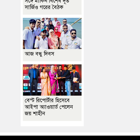
সঙ্গে মার্কিন বিশেষ দূত
সার্জিও গরের বৈঠক
আজ বন্ধু দিবস
বেস্ট রিপোর্টার হিসেবে
আইপা অ্যাওয়ার্ড পেলেন
জয় শাহীন