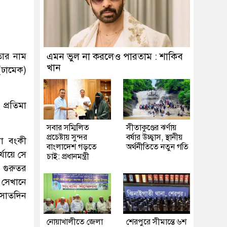
তার নাম
এমন ভুল না করলেও পারতাম : শাকিব
খান
ঢামেক)
প্রতিমা
সবার সম্মিলিত
সীতাকুণ্ডের ঝর্ণায়
প্রচেষ্টায় সুন্দর
বর্ষার উচ্ছ্বাস, স্থানীয়
মা বংকী
বাংলাদেশ গড়তে
অর্থনীতিতে নতুন গতি
যায়ে সে
চাই: প্রধানমন্ত্রী
 গুরুতর
। সেখানে
 সাতদিন
নোয়াখালীতে জেলা
শেরপুরে সীমান্তে ৬শ