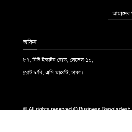
আমাদের স
অফিস
৮৭, নিউ ইস্কাটন রোড, লেভেল-১০,
ফ্ল্যাট ৯/বি, এসি মার্কেট, ঢাকা।
© All rights reserved © Business Bangladesh