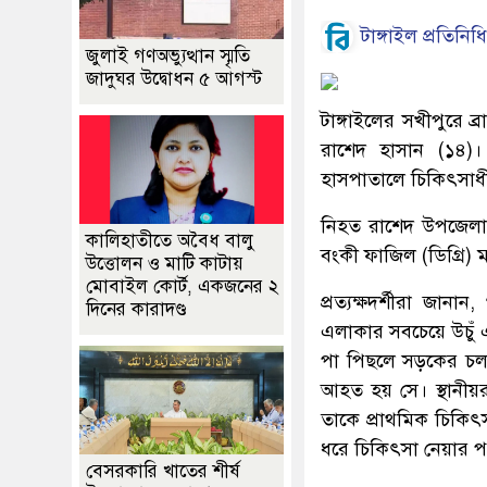
টাঙ্গাইল প্রতিনিধি
জুলাই গণঅভ্যুত্থান স্মৃতি
জাদুঘর উদ্বোধন ৫ আগস্ট
টাঙ্গাইলের সখীপুরে ব
রাশেদ হাসান (১৪)
হাসপাতালে চিকিৎসাধীন
নিহত রাশেদ উপজেলার 
কালিহাতীতে অবৈধ বালু
বংকী ফাজিল (ডিগ্রি) মা
উত্তোলন ও মাটি কাটায়
মোবাইল কোর্ট, একজনের ২
প্রত্যক্ষদর্শীরা জ
দিনের কারাদণ্ড
এলাকার সবচেয়ে উচুঁ 
পা পিছলে সড়কের চলন
আহত হয় সে। স্থানীয়রা
তাকে প্রাথমিক চিকি
ধরে চিকিৎসা নেয়ার পর
বেসরকারি খাতের শীর্ষ