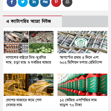
এ ক্যাটাগরির আরো নিউজ
নাগালের বাইরে ডিম-মুরগির
আগস্টের প্রথম ৫ দিনে এল
দাম, চড়া মাছ ও সবজির বাজার
৬০২ মিলিয়ন ডলার রেমিট্যান্স
দেশের বাজারে কমে গেল
১২ কেজির এলপিজির দাম
সোনার দাম
বাড়ল ৭০ টাকা