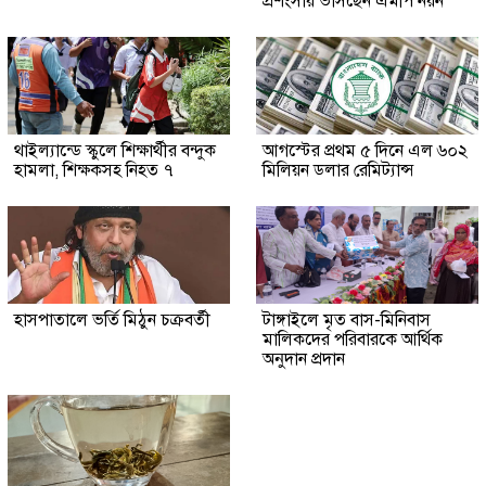
প্রশংসায় ভাসছেন এমপি নয়ন
থাইল্যান্ডে স্কুলে শিক্ষার্থীর বন্দুক
আগস্টের প্রথম ৫ দিনে এল ৬০২
হামলা, শিক্ষকসহ নিহত ৭
মিলিয়ন ডলার রেমিট্যান্স
হাসপাতালে ভর্তি মিঠুন চক্রবর্তী
টাঙ্গাইলে মৃত বাস-মিনিবাস
মালিকদের পরিবারকে আর্থিক
অনুদান প্রদান