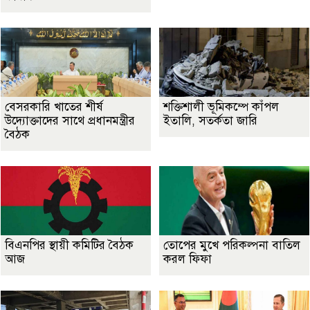
বেসরকারি খাতের শীর্ষ
শক্তিশালী ভূমিকম্পে কাঁপল
উদ্যোক্তাদের সাথে প্রধানমন্ত্রীর
ইতালি, সতর্কতা জারি
বৈঠক
বিএনপির স্থায়ী কমিটির বৈঠক
তোপের মুখে পরিকল্পনা বাতিল
আজ
করল ফিফা