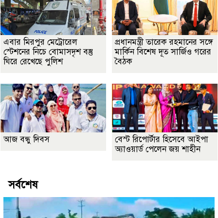
এবার মিরপুর মেট্রোরেল
প্রধানমন্ত্রী তারেক রহমানের সঙ্গে
স্টেশনের নিচে বোমাসদৃশ বস্তু
মার্কিন বিশেষ দূত সার্জিও গরের
ঘিরে রেখেছে পুলিশ
বৈঠক
আজ বন্ধু দিবস
বেস্ট রিপোর্টার হিসেবে আইপা
অ্যাওয়ার্ড পেলেন জয় শাহীন
সর্বশেষ