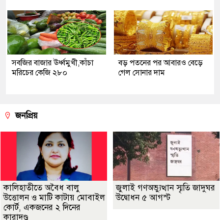
সবজির বাজার ঊর্ধ্বমুখী,কাঁচা
বড় পতনের পর আবারও বেড়ে
মরিচের কেজি ২৮০
গেল সোনার দাম
জনপ্রিয়
কালিহাতীতে অবৈধ বালু
জুলাই গণঅভ্যুত্থান স্মৃতি জাদুঘর
উত্তোলন ও মাটি কাটায় মোবাইল
উদ্বোধন ৫ আগস্ট
কোর্ট, একজনের ২ দিনের
কারাদণ্ড