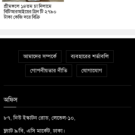
শ্রীমঙ্গলে ১৪তম চা নিলামে
বিটিআরআইয়ের গ্রিন টি ২৭৯০
টাকা কেজি দরে বিক্রি
আমাদের সম্পর্কে
ব্যবহারের শর্তাবলি
গোপনীয়তার নীতি
যোগাযোগ
অফিস
৮৭, নিউ ইস্কাটন রোড, লেভেল-১০,
ফ্ল্যাট ৯/বি, এসি মার্কেট, ঢাকা।