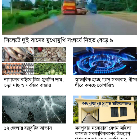
সিলেটে দুই বাসের মুখোমুখি সংঘর্ষে নিহত বেড়ে ৯
নাগালের বাইরে ডিম-মুরগির দাম,
স্বাভাবিক হচ্ছে গ্যাস সরবরাহ, ধীরে
চড়া মাছ ও সবজির বাজার
ধীরে কমছে ভোগান্তিও
১২ জেলায় বজ্রবৃষ্টির আভাস
মনপুরায় মনোয়ারা বেগম মহিলা
কলেজ সরকারিকরণের উদ্যোগ: