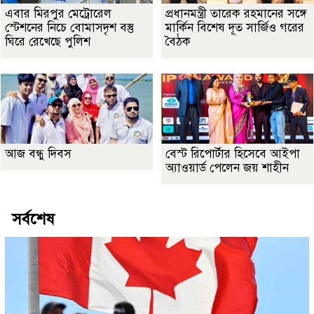
এবার মিরপুর মেট্রোরেল
প্রধানমন্ত্রী তারেক রহমানের সঙ্গে
স্টেশনের নিচে বোমাসদৃশ বস্তু
মার্কিন বিশেষ দূত সার্জিও গরের
ঘিরে রেখেছে পুলিশ
বৈঠক
আজ বন্ধু দিবস
বেস্ট রিপোর্টার হিসেবে আইপা
অ্যাওয়ার্ড পেলেন জয় শাহীন
সর্বশেষ