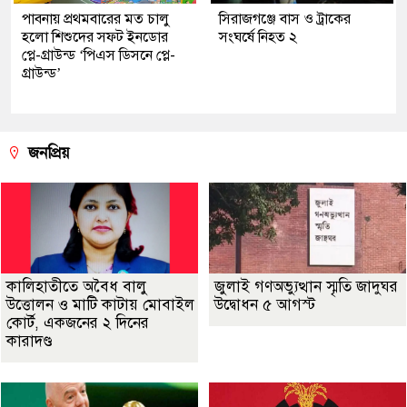
পাবনায় প্রথমবারের মত চালু
সিরাজগঞ্জে বাস ও ট্রাকের
হলো শিশুদের সফট ইনডোর
সংঘর্ষে নিহত ২
প্লে-গ্রাউন্ড ‘পিএস ডিসনে প্লে-
গ্রাউন্ড’
জনপ্রিয়
কালিহাতীতে অবৈধ বালু
জুলাই গণঅভ্যুত্থান স্মৃতি জাদুঘর
উত্তোলন ও মাটি কাটায় মোবাইল
উদ্বোধন ৫ আগস্ট
কোর্ট, একজনের ২ দিনের
কারাদণ্ড