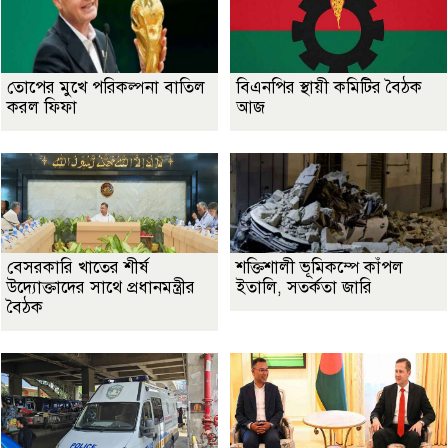
তোপের মুখে পরিকল্পনা বাতিল
বিএনপির স্থায়ী কমিটির বৈঠক
করল ফিফা
আজ
বেসরকারি খাতের শীর্ষ
শক্তিশালী ভূমিকম্পে কাঁপল
উদ্যোক্তাদের সাথে প্রধানমন্ত্রীর
ইতালি, সতর্কতা জারি
বৈঠক