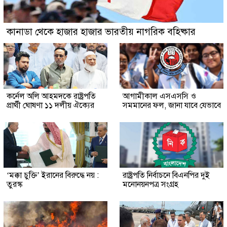
কানাডা থেকে হাজার হাজার ভারতীয় নাগরিক বহিষ্কার
কর্নেল অলি আহমদকে রাষ্ট্রপতি
আগামীকাল এসএসসি ও
প্রার্থী ঘোষণা ১১ দলীয় ঐক্যের
সমমানের ফল, জানা যাবে যেভাবে
‘মক্কা চুক্তি’ ইরানের বিরুদ্ধে নয় :
রাষ্ট্রপতি নির্বাচনে বিএনপির দুই
তুরস্ক
মনোনয়নপত্র সংগ্রহ