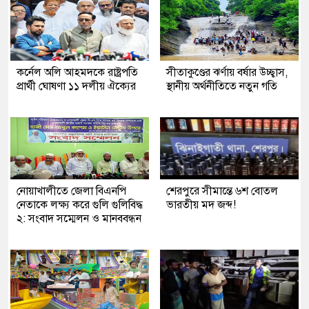
কর্নেল অলি আহমদকে রাষ্ট্রপতি
সীতাকুণ্ডের ঝর্ণায় বর্ষার উচ্ছ্বাস,
প্রার্থী ঘোষণা ১১ দলীয় ঐক্যের
স্থানীয় অর্থনীতিতে নতুন গতি
নোয়াখালীতে জেলা বিএনপি
শেরপুরে সীমান্তে ৬শ বোতল
নেতাকে লক্ষ্য করে গুলি গুলিবিদ্ধ
ভারতীয় মদ জব্দ!
২: সংবাদ সম্মেলন ও মানববন্ধন