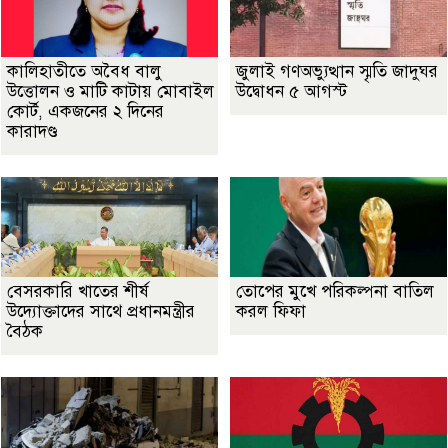
কালিহাতীতে অবৈধ বালু
জুলাই গণঅভ্যুত্থান স্মৃতি জাদুঘর
উত্তোলন ও মাটি কাটায় মোবাইল
উদ্বোধন ৫ আগস্ট
কোর্ট, একজনের ২ দিনের
কারাদণ্ড
বেসরকারি খাতের শীর্ষ
তোপের মুখে পরিকল্পনা বাতিল
উদ্যোক্তাদের সাথে প্রধানমন্ত্রীর
করল ফিফা
বৈঠক