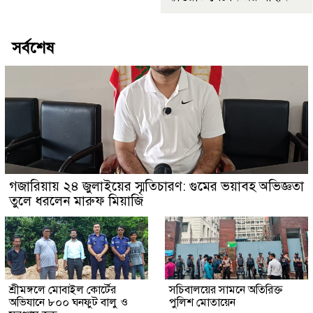
সর্বশেষ
গজারিয়ায় ২৪ জুলাইয়ের স্মৃতিচারণ: গুমের ভয়াবহ অভিজ্ঞতা
তুলে ধরলেন মারুফ মিয়াজি
শ্রীমঙ্গলে মোবাইল কোর্টের
সচিবালয়ের সামনে অতিরিক্ত
অভিযানে ৮০০ ঘনফুট বালু ও
পুলিশ মোতায়েন