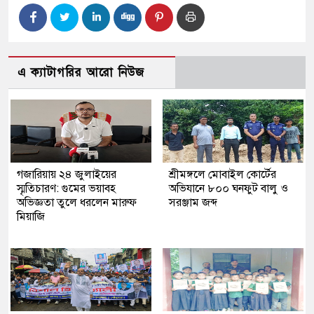
এ ক্যাটাগরির আরো নিউজ
গজারিয়ায় ২৪ জুলাইয়ের
শ্রীমঙ্গলে মোবাইল কোর্টের
স্মৃতিচারণ: গুমের ভয়াবহ
অভিযানে ৮০০ ঘনফুট বালু ও
অভিজ্ঞতা তুলে ধরলেন মারুফ
সরঞ্জাম জব্দ
মিয়াজি