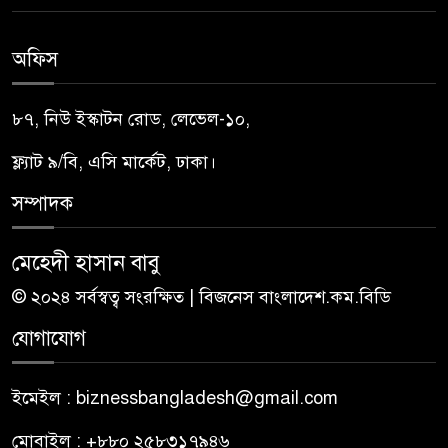
অফিস
৮৭, নিউ ইস্কাটন রোড, লেভেল-১০,
ফ্ল্যাট ৯/বি, এসি মার্কেট, ঢাকা।
সম্পাদক
মেহেদী হাসান বাবু
© ২০২৪ সর্বস্বত্ব সংরক্ষিত | বিজনেস বাংলাদেশ.কম.বিডি
যোগাযোগ
ইমেইল : biznessbangladesh@gmail.com
মোবাইল : +৮৮০ ২৫৮৩১৭৯৪৬