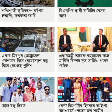
শক্তিশালী ভূমিকম্পে কাঁপল
বিএনপির স্থায়ী কমিটির বৈঠক
ইতালি, সতর্কতা জারি
আজ
এবার মিরপুর মেট্রোরেল
প্রধানমন্ত্রী তারেক রহমানের সঙ্গে
স্টেশনের নিচে বোমাসদৃশ বস্তু
মার্কিন বিশেষ দূত সার্জিও গরের
ঘিরে রেখেছে পুলিশ
বৈঠক
আজ বন্ধু দিবস
বেস্ট রিপোর্টার হিসেবে আইপা
অ্যাওয়ার্ড পেলেন জয় শাহীন