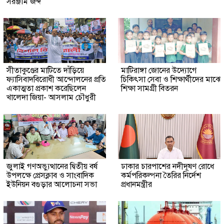
সরঞ্জাম জব্দ
সীতাকুণ্ডের মাটিতে দাঁড়িয়ে
মাটিরাঙ্গা জোনের উদ্যোগে
ফ্যাসিবাদবিরোধী আন্দোলনের প্রতি
চিকিৎসা সেবা ও শিক্ষার্থীদের মাঝে
একাত্মতা প্রকাশ করেছিলেন
শিক্ষা সামগ্রী বিতরন
খালেদা জিয়া- আসলাম চৌধুরী
জুলাই গণঅভ্যুত্থানের দ্বিতীয় বর্ষ
ঢাকার চারপাশের নদীদূষণ রোধে
উপলক্ষে প্রেসক্লাব ও সাংবাদিক
কর্মপরিকল্পনা তৈরির নির্দেশ
ইউনিয়ন বগুড়ার আলোচনা সভা
প্রধানমন্ত্রীর