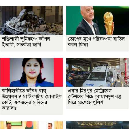
শক্তিশালী ভূমিকম্পে কাঁপল
তোপের মুখে পরিকল্পনা বাতিল
ইতালি, সতর্কতা জারি
করল ফিফা
কালিহাতীতে অবৈধ বালু
এবার মিরপুর মেট্রোরেল
উত্তোলন ও মাটি কাটায় মোবাইল
স্টেশনের নিচে বোমাসদৃশ বস্তু
কোর্ট, একজনের ২ দিনের
ঘিরে রেখেছে পুলিশ
কারাদণ্ড