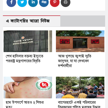
এ ক্যাটাগরির আরো নিউজ
শেখ হাসিনার বক্তব্য ইস্যুতে
আজ খুলছে জুলাই স্মৃতি
পররাষ্ট্র মন্ত্রণালয়ের বিবৃতি
জাদুঘর, যা যা দেখবেন
দর্শনার্থীরা
হাম উপসর্গে আরও ২ শিশুর
‎বাগেরহাটে একই পরিবারের
মৃত্যু
তিনজনের গলিত মরদেহ উদ্ধার