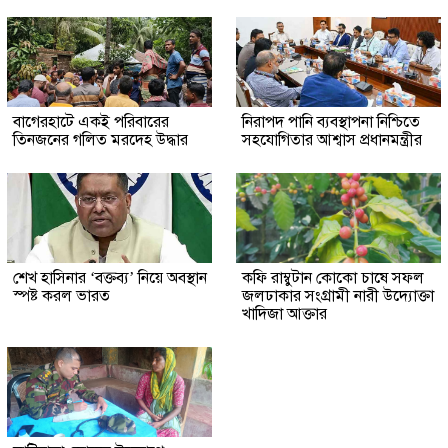
‎বাগেরহাটে একই পরিবারের
নিরাপদ পানি ব্যবস্থাপনা নিশ্চিতে
তিনজনের গলিত মরদেহ উদ্ধার
সহযোগিতার আশ্বাস প্রধানমন্ত্রীর
শেখ হাসিনার ‘বক্তব্য’ নিয়ে অবস্থান
কফি রাম্বুটান কোকো চাষে সফল
স্পষ্ট করল ভারত
জলঢাকার সংগ্রামী নারী উদ্যোক্তা
খাদিজা আক্তার