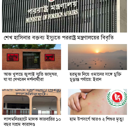
শেখ হাসিনার বক্তব্য ইস্যুতে পররাষ্ট্র মন্ত্রণালয়ের বিবৃতি
আজ খুলছে জুলাই স্মৃতি জাদুঘর,
হরমুজ নিয়ে ওমানের সঙ্গে চুক্তি
যা যা দেখবেন দর্শনার্থীরা
চূড়ান্ত পর্যায়ে: ইরান
লালমনিরহাটে মাদক কারবারির ১০
হাম উপসর্গে আরও ২ শিশুর মৃত্যু
বছর সশ্রম কারাদণ্ড