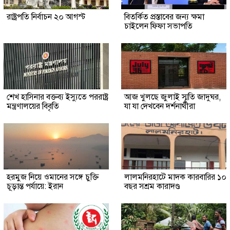
রাষ্ট্রপতি নির্বাচন ২০ আগস্ট
বিতর্কিত প্রস্তাবের জন্য ক্ষমা
চাইলেন ফিফা সভাপতি
শেখ হাসিনার বক্তব্য ইস্যুতে পররাষ্ট্র
আজ খুলছে জুলাই স্মৃতি জাদুঘর,
মন্ত্রণালয়ের বিবৃতি
যা যা দেখবেন দর্শনার্থীরা
হরমুজ নিয়ে ওমানের সঙ্গে চুক্তি
লালমনিরহাটে মাদক কারবারির ১০
চূড়ান্ত পর্যায়ে: ইরান
বছর সশ্রম কারাদণ্ড