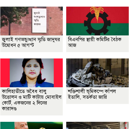
জুলাই গণঅভ্যুত্থান স্মৃতি জাদুঘর
বিএনপির স্থায়ী কমিটির বৈঠক
উদ্বোধন ৫ আগস্ট
আজ
কালিহাতীতে অবৈধ বালু
শক্তিশালী ভূমিকম্পে কাঁপল
উত্তোলন ও মাটি কাটায় মোবাইল
ইতালি, সতর্কতা জারি
কোর্ট, একজনের ২ দিনের
কারাদণ্ড