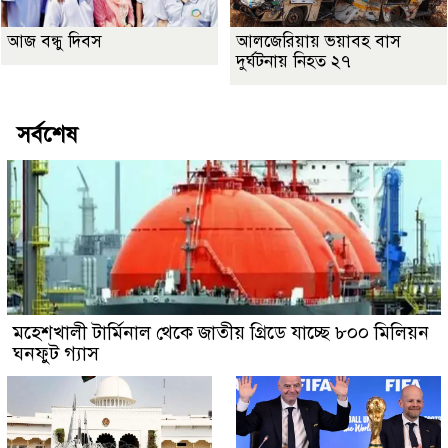
আজ বন্ধু দিবস
আলজেরিয়ায় ভয়াবহ বাস
দুর্ঘটনায় নিহত ২৭
সর্বশেষ
মহেশখালী টার্মিনাল থেকে জাতীয় গ্রিডে যাচ্ছে ৮০০ মিলিয়ন
ঘনফুট গ্যাস