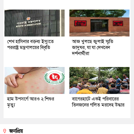
শেখ হাসিনার বক্তব্য ইস্যুতে
আজ খুলছে জুলাই স্মৃতি
পররাষ্ট্র মন্ত্রণালয়ের বিবৃতি
জাদুঘর, যা যা দেখবেন
দর্শনার্থীরা
হাম উপসর্গে আরও ২ শিশুর
‎বাগেরহাটে একই পরিবারের
মৃত্যু
তিনজনের গলিত মরদেহ উদ্ধার
জনপ্রিয়