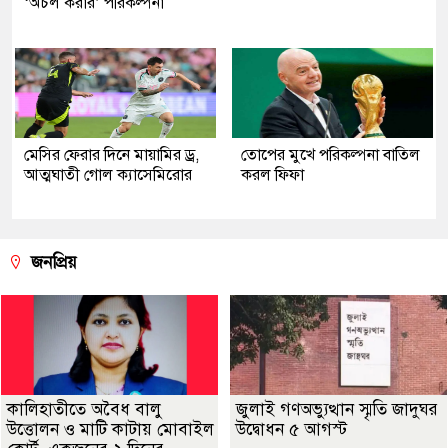
‘অচল করার’ পরিকল্পনা
মেসির ফেরার দিনে মায়ামির ড্র,
তোপের মুখে পরিকল্পনা বাতিল
আত্মঘাতী গোল ক্যাসেমিরোর
করল ফিফা
জনপ্রিয়
কালিহাতীতে অবৈধ বালু
জুলাই গণঅভ্যুত্থান স্মৃতি জাদুঘর
উত্তোলন ও মাটি কাটায় মোবাইল
উদ্বোধন ৫ আগস্ট