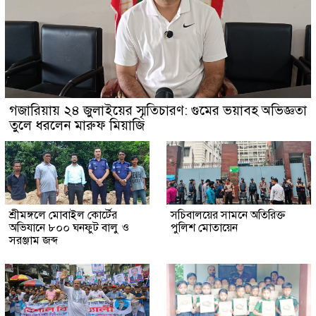
গজারিয়ায় ২৪ জুলাইয়ের স্মৃতিচারণ: গুমের ভয়াবহ অভিজ্ঞতা
তুলে ধরলেন মারুফ মিয়াজি
শ্রীমঙ্গলে মোবাইল কোর্টের
সচিবালয়ের সামনে অতিরিক্ত
অভিযানে ৮০০ ঘনফুট বালু ও
পুলিশ মোতায়েন
সরঞ্জাম জব্দ