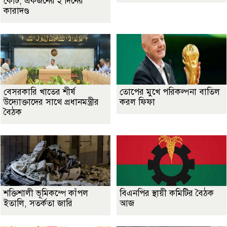
কোর্ট, একজনের ২ দিনের
কারাদণ্ড
বেসরকারি খাতের শীর্ষ
তোপের মুখে পরিকল্পনা বাতিল
উদ্যোক্তাদের সাথে প্রধানমন্ত্রীর
করল ফিফা
বৈঠক
শক্তিশালী ভূমিকম্পে কাঁপল
বিএনপির স্থায়ী কমিটির বৈঠক
ইতালি, সতর্কতা জারি
আজ