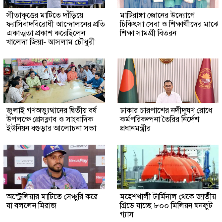
সীতাকুণ্ডের মাটিতে দাঁড়িয়ে
মাটিরাঙ্গা জোনের উদ্যোগে
ফ্যাসিবাদবিরোধী আন্দোলনের প্রতি
চিকিৎসা সেবা ও শিক্ষার্থীদের মাঝে
একাত্মতা প্রকাশ করেছিলেন
শিক্ষা সামগ্রী বিতরন
খালেদা জিয়া- আসলাম চৌধুরী
জুলাই গণঅভ্যুত্থানের দ্বিতীয় বর্ষ
ঢাকার চারপাশের নদীদূষণ রোধে
উপলক্ষে প্রেসক্লাব ও সাংবাদিক
কর্মপরিকল্পনা তৈরির নির্দেশ
ইউনিয়ন বগুড়ার আলোচনা সভা
প্রধানমন্ত্রীর
অস্ট্রেলিয়ার মাটিতে সেঞ্চুরি করে
মহেশখালী টার্মিনাল থেকে জাতীয়
যা বললেন মিরাজ
গ্রিডে যাচ্ছে ৮০০ মিলিয়ন ঘনফুট
গ্যাস