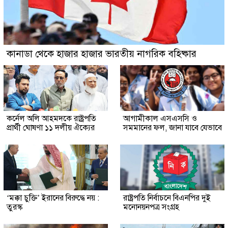
কানাডা থেকে হাজার হাজার ভারতীয় নাগরিক বহিষ্কার
কর্নেল অলি আহমদকে রাষ্ট্রপতি
আগামীকাল এসএসসি ও
প্রার্থী ঘোষণা ১১ দলীয় ঐক্যের
সমমানের ফল, জানা যাবে যেভাবে
‘মক্কা চুক্তি’ ইরানের বিরুদ্ধে নয় :
রাষ্ট্রপতি নির্বাচনে বিএনপির দুই
তুরস্ক
মনোনয়নপত্র সংগ্রহ