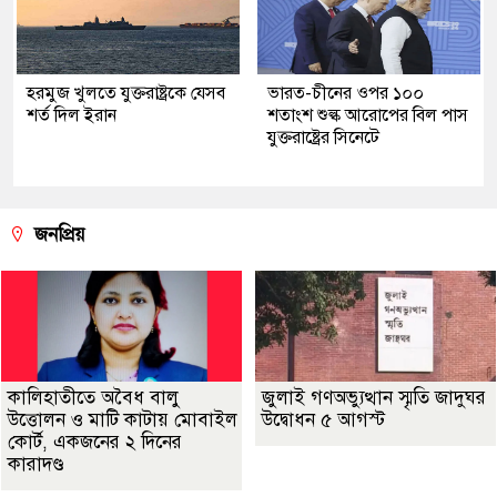
হরমুজ খুলতে যুক্তরাষ্ট্রকে যেসব
ভারত-চীনের ওপর ১০০
শর্ত দিল ইরান
শতাংশ শুল্ক আরোপের বিল পাস
যুক্তরাষ্ট্রের সিনেটে
জনপ্রিয়
কালিহাতীতে অবৈধ বালু
জুলাই গণঅভ্যুত্থান স্মৃতি জাদুঘর
উত্তোলন ও মাটি কাটায় মোবাইল
উদ্বোধন ৫ আগস্ট
কোর্ট, একজনের ২ দিনের
কারাদণ্ড