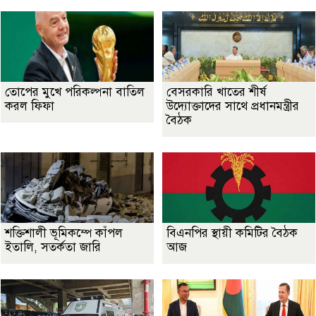
তোপের মুখে পরিকল্পনা বাতিল
বেসরকারি খাতের শীর্ষ
করল ফিফা
উদ্যোক্তাদের সাথে প্রধানমন্ত্রীর
বৈঠক
শক্তিশালী ভূমিকম্পে কাঁপল
বিএনপির স্থায়ী কমিটির বৈঠক
ইতালি, সতর্কতা জারি
আজ