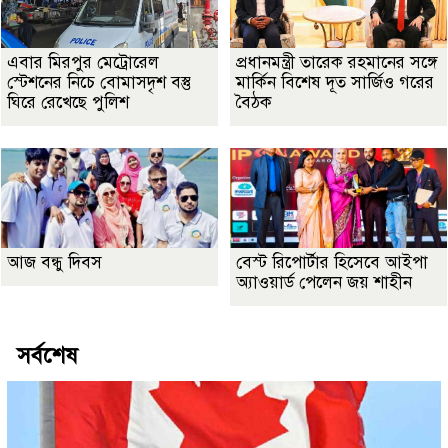
এবার মিরপুর মেট্রোরেল
প্রধানমন্ত্রী তারেক রহমানের সঙ্গে
স্টেশনের নিচে বোমাসদৃশ বস্তু
মার্কিন বিশেষ দূত সার্জিও গরের
ঘিরে রেখেছে পুলিশ
বৈঠক
আজ বন্ধু দিবস
বেস্ট রিপোর্টার হিসেবে আইপা
অ্যাওয়ার্ড পেলেন জয় শাহীন
সর্বশেষ