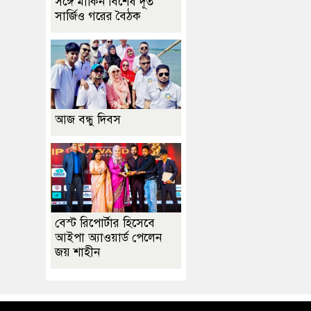
সঙ্গে মার্কিন বিশেষ দূত
সার্জিও গরের বৈঠক
আজ বন্ধু দিবস
বেস্ট রিপোর্টার হিসেবে
আইপা অ্যাওয়ার্ড পেলেন
জয় শাহীন