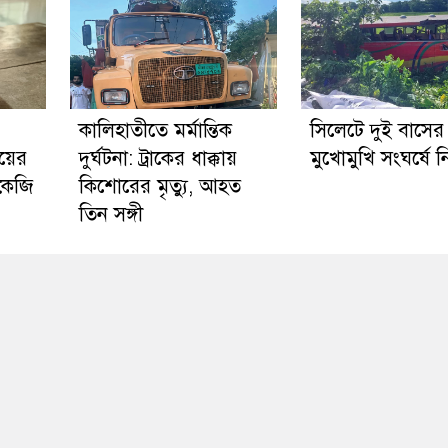
কালিহাতীতে মর্মান্তিক
সিলেটে দুই বাসের
য়ের
দুর্ঘটনা: ট্রাকের ধাক্কায়
মুখোমুখি সংঘর্ষে 
 কেজি
কিশোরের মৃত্যু, আহত
তিন সঙ্গী