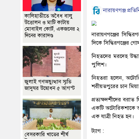
নারায়ণগঞ্জ প্রতিন
কালিহাতীতে অবৈধ বালু
উত্তোলন ও মাটি কাটায়
মোবাইল কোর্ট, একজনের ২
নারায়ণগঞ্জের সিদ্ধি
দিনের কারাদণ্ড
দিকে সিদ্ধিরগঞ্জের গো
নিহতদের মরদেহ উদ্ধা
পুলিশ।
নিহতরা হলেন, অটোর
জুলাই গণঅভ্যুত্থান স্মৃতি
শরীয়তপুরের চান মিয়া
জাদুঘর উদ্বোধন ৫ আগস্ট
প্রত্যক্ষদর্শীদের বরা
একটি অটোরিকশাকে অজ
এক যাত্রী নিহত হন।
ট্যাগ :
বেসরকারি খাতের শীর্ষ