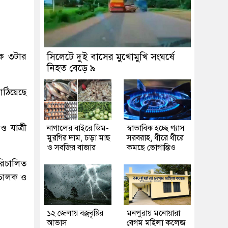
িক ৩টার
সিলেটে দুই বাসের মুখোমুখি সংঘর্ষে
নিহত বেড়ে ৯
াঠিয়েছে
 যাত্রী
নাগালের বাইরে ডিম-
স্বাভাবিক হচ্ছে গ্যাস
মুরগির দাম, চড়া মাছ
সরবরাহ, ধীরে ধীরে
ও সবজির বাজার
কমছে ভোগান্তিও
ারিচালিত
োচালক ও
১২ জেলায় বজ্রবৃষ্টির
মনপুরায় মনোয়ারা
আভাস
বেগম মহিলা কলেজ