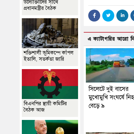
উদ্যোক্তাদের সাথে
প্রধানমন্ত্রীর বৈঠক
এ ক্যাটাগরির আরো 
শক্তিশালী ভূমিকম্পে কাঁপল
ইতালি, সতর্কতা জারি
সিলেটে দুই বাসের
মুখোমুখি সংঘর্ষে নি
বিএনপির স্থায়ী কমিটির
বেড়ে ৯
বৈঠক আজ