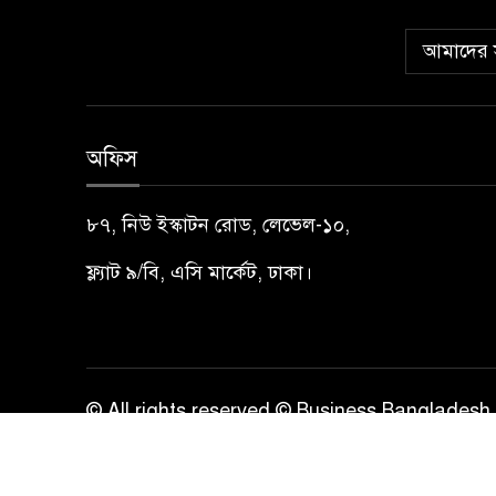
আমাদের স
অফিস
৮৭, নিউ ইস্কাটন রোড, লেভেল-১০,
ফ্ল্যাট ৯/বি, এসি মার্কেট, ঢাকা।
© All rights reserved © Business Bangladesh