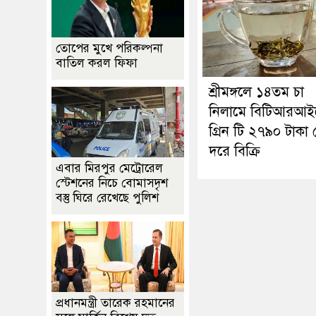
তোপের মুখে পরিকল্পনা
বাতিল করল ফিফা
শ্রীমঙ্গলে ১৪তম চা
নিলামে বিটিআরআই
গ্রিন টি ২৭৯০ টাকা
দরে বিক্রি
এবার মিরপুর মেট্রোরেল
স্টেশনের নিচে বোমাসদৃশ
বস্তু ঘিরে রেখেছে পুলিশ
প্রধানমন্ত্রী তারেক রহমানের