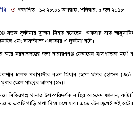
িধি
প্রকাশিত : ১২:২৮:০১ অপরাহ্ন, শনিবার, ৯ জুন ২০১৮
রগঞ্জে সড়ক দুর্ঘটনায় দু’জন নিহত হয়েছেন। শুক্রবার রাত আনুমান
দনাইল ২নং বাসস্ট্যান্ড এলাকায় এ দুর্ঘটনা ঘটে।
র করে ময়নাতদন্তের জন্য নারায়ণগঞ্জ জেনারেল হাসপাতাল মর্গে প
িকশার চালক নরসিংদীর রতন মিয়ার ছেলে মনির হোসেন (৩০) ও
 মৃধার ছেলে মাহবুব আলম (২৯)।
ত দিয়ে সিদ্ধিরগঞ্জ থানার উপ-পরিদর্শক নাছির আহমেদ জানান, ব্যাট
্ঞাত একটি গাড়ি চাপা দিয়ে চলে যায়। এতে ঘটনাস্থলেই ওই অট