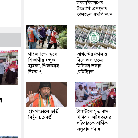
সরকারিকরণের
উদ্যোগ: প্রশংসায়
ভাসছেন এমপি নয়ন
থাইল্যান্ডে স্কুলে
আগস্টের প্রথম ৫
শিক্ষার্থীর বন্দুক
দিনে এল ৬০২
হামলা, শিক্ষকসহ
মিলিয়ন ডলার
নিহত ৭
রেমিট্যান্স
র
হাসপাতালে ভর্তি
টাঙ্গাইলে মৃত বাস-
মিঠুন চক্রবর্তী
মিনিবাস মালিকদের
পরিবারকে আর্থিক
অনুদান প্রদান