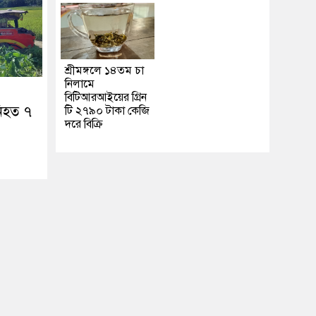
শ্রীমঙ্গলে ১৪তম চা
নিলামে
বিটিআরআইয়ের গ্রিন
নিহত ৭
টি ২৭৯০ টাকা কেজি
দরে বিক্রি