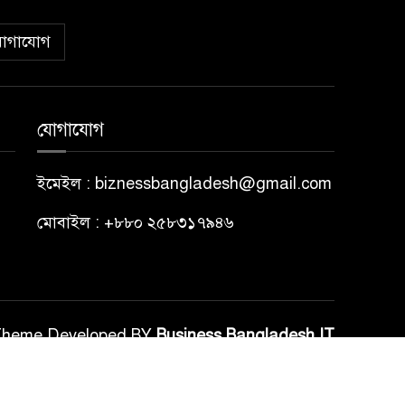
োগাযোগ
যোগাযোগ
ইমেইল : biznessbangladesh@gmail.com
মোবাইল : +৮৮০ ২৫৮৩১৭৯৪৬
Theme Developed BY
Business Bangladesh IT