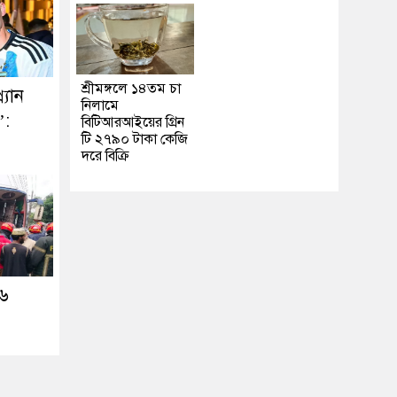
শ্রীমঙ্গলে ১৪তম চা
্যান
নিলামে
’:
বিটিআরআইয়ের গ্রিন
টি ২৭৯০ টাকা কেজি
দরে বিক্রি
 ৬