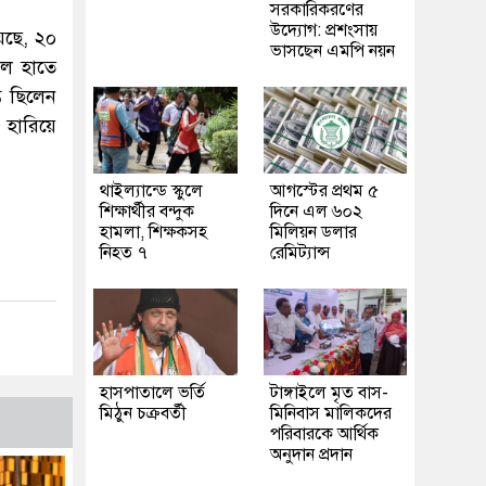
সরকারিকরণের
উদ্যোগ: প্রশংসায়
েছে, ২০
ভাসছেন এমপি নয়ন
বল হাতে
ত ছিলেন
 হারিয়ে
থাইল্যান্ডে স্কুলে
আগস্টের প্রথম ৫
শিক্ষার্থীর বন্দুক
দিনে এল ৬০২
হামলা, শিক্ষকসহ
মিলিয়ন ডলার
নিহত ৭
রেমিট্যান্স
হাসপাতালে ভর্তি
টাঙ্গাইলে মৃত বাস-
মিঠুন চক্রবর্তী
মিনিবাস মালিকদের
পরিবারকে আর্থিক
অনুদান প্রদান