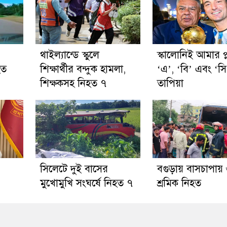
থাইল্যান্ডে স্কুলে
স্কালোনিই আমার প্ল
হত
শিক্ষার্থীর বন্দুক হামলা,
‘এ’, ‘বি’ এবং ‘সি
শিক্ষকসহ নিহত ৭
তাপিয়া
সিলেটে দুই বাসের
বগুড়ায় বাসচাপায়
মুখোমুখি সংঘর্ষে নিহত ৭
শ্রমিক নিহত