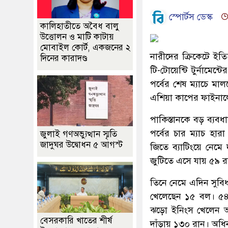
স্পোর্টস ডেস্ক
কালিহাতীতে অবৈধ বালু
উত্তোলন ও মাটি কাটায়
মোবাইল কোর্ট, একজনের ২
নারীদের ক্রিকেটে ই
দিনের কারাদণ্ড
টি-টোয়েন্টি টুর্নামে
পর্বের শেষ ম্যাচে ম
এশিয়া কাপের ফাইনাল
পাকিস্তানকে বড় ব্যব
পর্বের চার ম্যাচ হা
জুলাই গণঅভ্যুত্থান স্মৃতি
জাদুঘর উদ্বোধন ৫ আগস্ট
জিতে ব্যাটিংয়ে নেমে
জুটিতে এসে যায় ৫৯ র
তিনে নেমে এদিন সুবি
খেলেছেন ১৫ বল। ৫৪
ঝড়ো ইনিংস খেলেন অল
বেসরকারি খাতের শীর্ষ
দাঁড়ায় ১৩০ রান। অধি