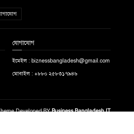
োগাযোগ
যোগাযোগ
ইমেইল : biznessbangladesh@gmail.com
মোবাইল : +৮৮০ ২৫৮৩১৭৯৪৬
Theme Developed BY
Business Bangladesh IT