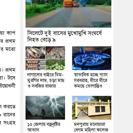
িয়া কাপ
সিলেটে দুই বাসের মুখোমুখি সংঘর্ষে
নিহত বেড়ে ৯
ার প্রথম
রের মতো
। প্রথম
নাগালের বাইরে ডিম-
স্বাভাবিক হচ্ছে গ্যাস
রা। টসে
মুরগির দাম, চড়া মাছ
সরবরাহ, ধীরে ধীরে
দ্বোধনী
ও সবজির বাজার
কমছে ভোগান্তিও
ান করতে
 রানের
 সংগ্রহ
১২ জেলায় বজ্রবৃষ্টির
মনপুরায় মনোয়ারা
আভাস
বেগম মহিলা কলেজ