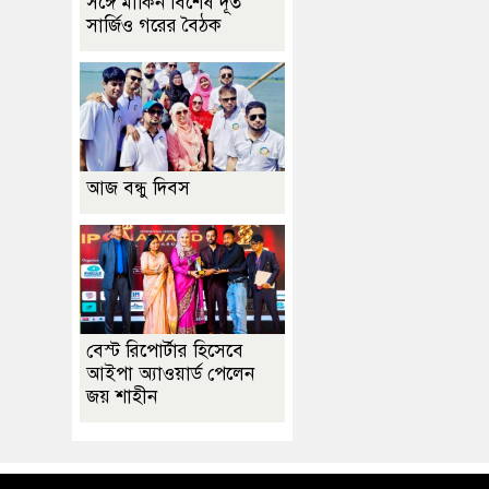
সঙ্গে মার্কিন বিশেষ দূত
সার্জিও গরের বৈঠক
আজ বন্ধু দিবস
বেস্ট রিপোর্টার হিসেবে
আইপা অ্যাওয়ার্ড পেলেন
জয় শাহীন