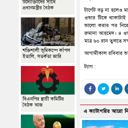
উদ্যোক্তাদের সাথে
প্রধানমন্ত্রীর বৈঠক
টার্গেট বড় না হলেও 
ওভার টিকে থাকাটাই 
ভালো করার পর নিজেদে
রুমানা আহমেদ। ৪ ওভ
মাত্র ৬০ রান তুলতে সক
শক্তিশালী ভূমিকম্পে কাঁপল
আগামীকাল রবিবার ভার
ইতালি, সতর্কতা জারি
ট্যাগ :
বিএনপির স্থায়ী কমিটির
বৈঠক আজ
এ ক্যাটাগরির আরো 