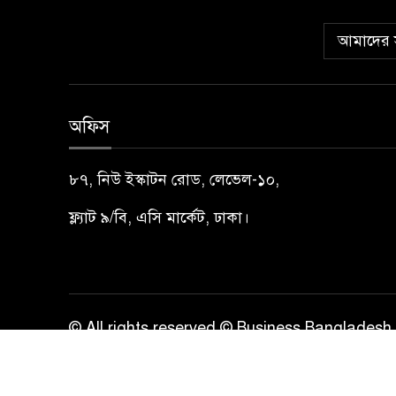
আমাদের স
অফিস
৮৭, নিউ ইস্কাটন রোড, লেভেল-১০,
ফ্ল্যাট ৯/বি, এসি মার্কেট, ঢাকা।
© All rights reserved © Business Bangladesh