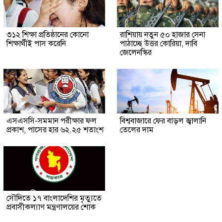
৩১২ শিক্ষা প্রতিষ্ঠানের কোনো
রাশিয়ায় নতুন ৫০ হাজার সেনা
শিক্ষার্থীই পাস করেনি
পাঠাচ্ছে উত্তর কোরিয়া, দাবি
জেলেনস্কির
এসএসসি-সমমান পরীক্ষার ফল
বিশ্ববাজারে ফের বাড়ল জ্বালানি
প্রকাশ, পাসের হার ৬২.২৫ শতাংশ
তেলের দাম
সৌ‌দিতে ১৭ বাংলাদেশির মৃত্যুতে
প্রবাসীকল্যাণ মন্ত্রণালয়ের শোক