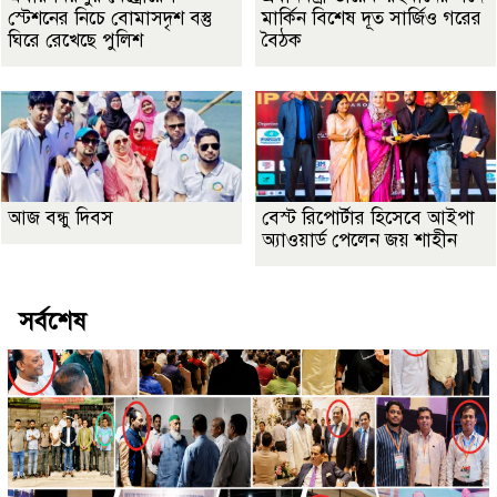
স্টেশনের নিচে বোমাসদৃশ বস্তু
মার্কিন বিশেষ দূত সার্জিও গরের
ঘিরে রেখেছে পুলিশ
বৈঠক
আজ বন্ধু দিবস
বেস্ট রিপোর্টার হিসেবে আইপা
অ্যাওয়ার্ড পেলেন জয় শাহীন
সর্বশেষ