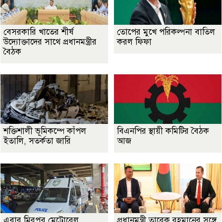
বেসরকারি খাতের শীর্ষ
তোপের মুখে পরিকল্পনা বাতিল
উদ্যোক্তাদের সাথে প্রধানমন্ত্রীর
করল ফিফা
বৈঠক
শক্তিশালী ভূমিকম্পে কাঁপল
বিএনপির স্থায়ী কমিটির বৈঠক
ইতালি, সতর্কতা জারি
আজ
এবার মিরপুর মেট্রোরেল
প্রধানমন্ত্রী তারেক রহমানের সঙ্গে