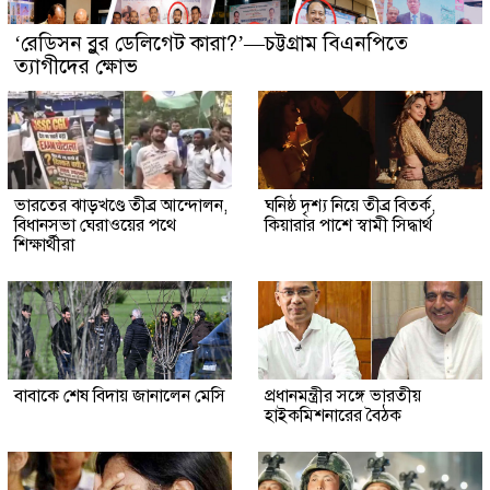
‘রেডিসন ব্লুর ডেলিগেট কারা?’—চট্টগ্রাম বিএনপিতে
ত্যাগীদের ক্ষোভ
ভারতের ঝাড়খণ্ডে তীব্র আন্দোলন,
ঘনিষ্ঠ দৃশ্য নিয়ে তীব্র বিতর্ক,
বিধানসভা ঘেরাওয়ের পথে
কিয়ারার পাশে স্বামী সিদ্ধার্থ
শিক্ষার্থীরা
বাবাকে শেষ বিদায় জানালেন মেসি
প্রধানমন্ত্রীর সঙ্গে ভারতীয়
হাইকমিশনারের বৈঠক