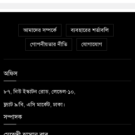
আমাদের সম্পর্কে
ব্যবহারের শর্তাবলি
গোপনীয়তার নীতি
যোগাযোগ
অফিস
৮৭, নিউ ইস্কাটন রোড, লেভেল-১০,
ফ্ল্যাট ৯/বি, এসি মার্কেট, ঢাকা।
সম্পাদক
মেহেদী হাসান বাবু