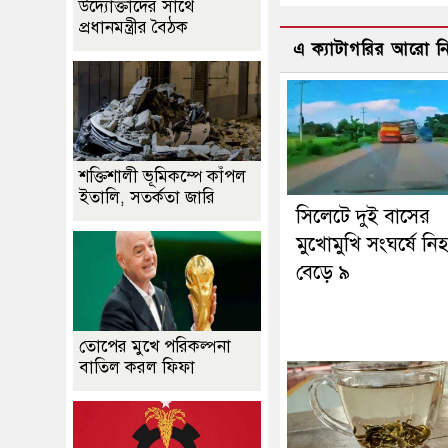
উদ্যোক্তাদের সাথে
প্রধানমন্ত্রীর বৈঠক
এ ক্যাটাগরির আরো 
শক্তিশালী ভূমিকম্পে কাঁপল
ইতালি, সতর্কতা জারি
সিলেটে দুই বাসের
মুখোমুখি সংঘর্ষে নি
বেড়ে ৯
তোপের মুখে পরিকল্পনা
বাতিল করল ফিফা