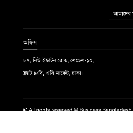
আমাদের স
অফিস
৮৭, নিউ ইস্কাটন রোড, লেভেল-১০,
ফ্ল্যাট ৯/বি, এসি মার্কেট, ঢাকা।
© All rights reserved © Business Bangladesh