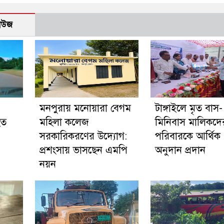
নিউজ
মনপুরায় মনোয়ারা বেগম
টাঙ্গাইলে মৃত বাস-
হত
মহিলা কলেজ
মিনিবাস মালিকদে
সরকারিকরণের উদ্যোগ:
পরিবারকে আর্থিক
প্রশংসায় ভাসছেন এমপি
অনুদান প্রদান
নয়ন