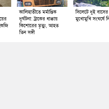
কালিহাতীতে মর্মান্তিক
সিলেটে দুই বাসের
য়ের
দুর্ঘটনা: ট্রাকের ধাক্কায়
মুখোমুখি সংঘর্ষে 
 কেজি
কিশোরের মৃত্যু, আহত
তিন সঙ্গী