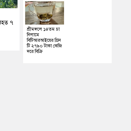
নিহত ৭
শ্রীমঙ্গলে ১৪তম চা
নিলামে
বিটিআরআইয়ের গ্রিন
টি ২৭৯০ টাকা কেজি
দরে বিক্রি