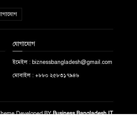
োগাযোগ
যোগাযোগ
ইমেইল : biznessbangladesh@gmail.com
মোবাইল : +৮৮০ ২৫৮৩১৭৯৪৬
Theme Developed BY
Business Bangladesh IT