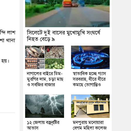
ন্দি লাশ
সিলেটে দুই বাসের মুখোমুখি সংঘর্ষে
নিহত বেড়ে ৯
শা থানা
া হয়।
নাগালের বাইরে ডিম-
স্বাভাবিক হচ্ছে গ্যাস
মুরগির দাম, চড়া মাছ
সরবরাহ, ধীরে ধীরে
ও সবজির বাজার
কমছে ভোগান্তিও
১২ জেলায় বজ্রবৃষ্টির
মনপুরায় মনোয়ারা
আভাস
বেগম মহিলা কলেজ