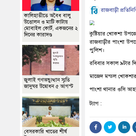
রাজবাড়ী প্রতিনিধ
কালিহাতীতে অবৈধ বালু
উত্তোলন ও মাটি কাটায়
মোবাইল কোর্ট, একজনের ২
কুষ্টিয়ার খোকশা উপজ
দিনের কারাদণ্ড
রাজবাড়ীর পাংশা উপজে
পুলিশ।
রবিবার সকাল ৯টার দি
মাজেদ মন্ডল খোকশার
জুলাই গণঅভ্যুত্থান স্মৃতি
জাদুঘর উদ্বোধন ৫ আগস্ট
পাংশা থানার ওসি আহস
ট্যাগ :
বেসরকারি খাতের শীর্ষ