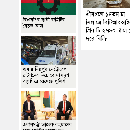
শ্রীমঙ্গলে ১৪তম চা
বিএনপির স্থায়ী কমিটির
নিলামে বিটিআরআই
বৈঠক আজ
গ্রিন টি ২৭৯০ টাকা
দরে বিক্রি
এবার মিরপুর মেট্রোরেল
স্টেশনের নিচে বোমাসদৃশ
বস্তু ঘিরে রেখেছে পুলিশ
প্রধানমন্ত্রী তারেক রহমানের