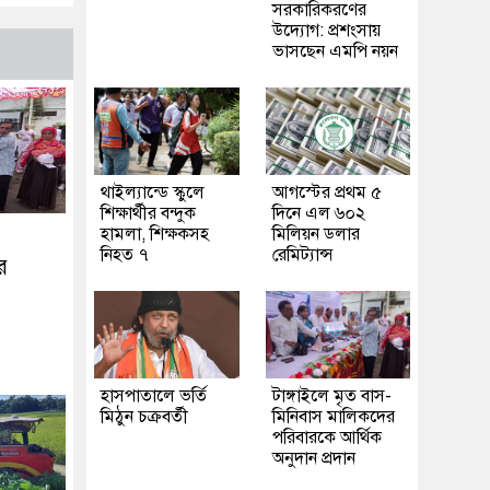
সরকারিকরণের
উদ্যোগ: প্রশংসায়
ভাসছেন এমপি নয়ন
থাইল্যান্ডে স্কুলে
আগস্টের প্রথম ৫
শিক্ষার্থীর বন্দুক
দিনে এল ৬০২
হামলা, শিক্ষকসহ
মিলিয়ন ডলার
নিহত ৭
রেমিট্যান্স
র
হাসপাতালে ভর্তি
টাঙ্গাইলে মৃত বাস-
মিঠুন চক্রবর্তী
মিনিবাস মালিকদের
পরিবারকে আর্থিক
অনুদান প্রদান