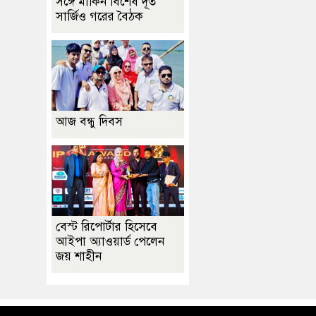
সঙ্গে মার্কিন বিশেষ দূত
সার্জিও গরের বৈঠক
আজ বন্ধু দিবস
বেস্ট রিপোর্টার হিসেবে
আইপা অ্যাওয়ার্ড পেলেন
জয় শাহীন