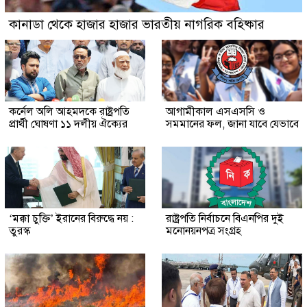
কানাডা থেকে হাজার হাজার ভারতীয় নাগরিক বহিষ্কার
কর্নেল অলি আহমদকে রাষ্ট্রপতি
আগামীকাল এসএসসি ও
প্রার্থী ঘোষণা ১১ দলীয় ঐক্যের
সমমানের ফল, জানা যাবে যেভাবে
‘মক্কা চুক্তি’ ইরানের বিরুদ্ধে নয় :
রাষ্ট্রপতি নির্বাচনে বিএনপির দুই
তুরস্ক
মনোনয়নপত্র সংগ্রহ