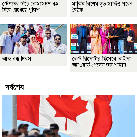
স্টেশনের নিচে বোমাসদৃশ বস্তু
মার্কিন বিশেষ দূত সার্জিও গরের
ঘিরে রেখেছে পুলিশ
বৈঠক
আজ বন্ধু দিবস
বেস্ট রিপোর্টার হিসেবে আইপা
অ্যাওয়ার্ড পেলেন জয় শাহীন
সর্বশেষ