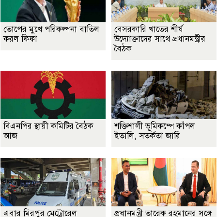
তোপের মুখে পরিকল্পনা বাতিল
বেসরকারি খাতের শীর্ষ
করল ফিফা
উদ্যোক্তাদের সাথে প্রধানমন্ত্রীর
বৈঠক
বিএনপির স্থায়ী কমিটির বৈঠক
শক্তিশালী ভূমিকম্পে কাঁপল
আজ
ইতালি, সতর্কতা জারি
এবার মিরপুর মেট্রোরেল
প্রধানমন্ত্রী তারেক রহমানের সঙ্গে