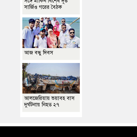
সঙ্গে মার্কিন বিশেষ দূত
সার্জিও গরের বৈঠক
আজ বন্ধু দিবস
আলজেরিয়ায় ভয়াবহ বাস
দুর্ঘটনায় নিহত ২৭