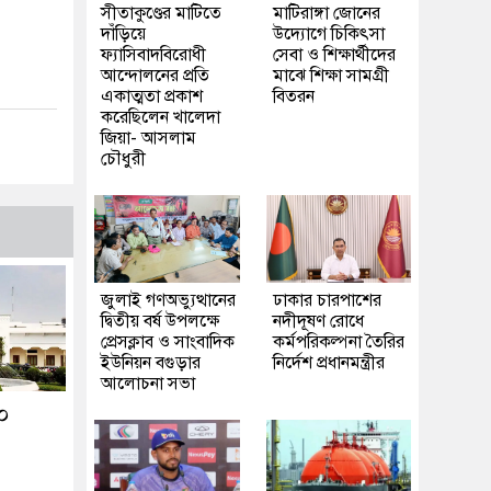
সীতাকুণ্ডের মাটিতে
মাটিরাঙ্গা জোনের
দাঁড়িয়ে
উদ্যোগে চিকিৎসা
ফ্যাসিবাদবিরোধী
সেবা ও শিক্ষার্থীদের
আন্দোলনের প্রতি
মাঝে শিক্ষা সামগ্রী
একাত্মতা প্রকাশ
বিতরন
করেছিলেন খালেদা
জিয়া- আসলাম
চৌধুরী
জুলাই গণঅভ্যুত্থানের
ঢাকার চারপাশের
দ্বিতীয় বর্ষ উপলক্ষে
নদীদূষণ রোধে
প্রেসক্লাব ও সাংবাদিক
কর্মপরিকল্পনা তৈরির
ইউনিয়ন বগুড়ার
নির্দেশ প্রধানমন্ত্রীর
আলোচনা সভা
২০