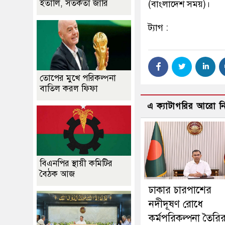
ইতালি, সতর্কতা জারি
(বাংলাদেশ সময়)।
ট্যাগ :
তোপের মুখে পরিকল্পনা
বাতিল করল ফিফা
এ ক্যাটাগরির আরো 
বিএনপির স্থায়ী কমিটির
বৈঠক আজ
ঢাকার চারপাশের
নদীদূষণ রোধে
কর্মপরিকল্পনা তৈরি