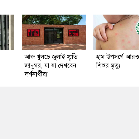
আজ খুলছে জুলাই স্মৃতি
হাম উপসর্গে আর
জাদুঘর, যা যা দেখবেন
শিশুর মৃত্যু
দর্শনার্থীরা