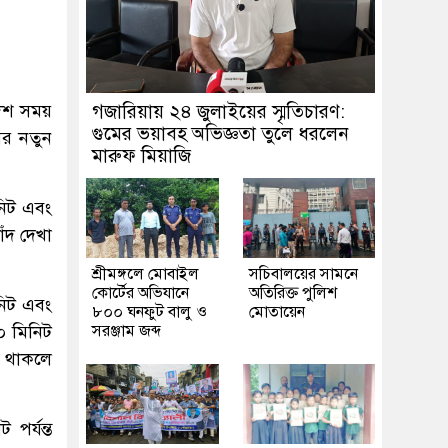
দেশ সময়
গজারিয়ায় ২৪ জুলাইয়ের স্মৃতিচারণ:
গুমের ভয়াবহ অভিজ্ঞতা তুলে ধরলেন
ের নতুন
মারুফ মিয়াজি
িনিট এবং
াঁদ দেখা
শ্রীমঙ্গলে মোবাইল
সচিবালয়ের সামনে
কোর্টের অভিযানে
অতিরিক্ত পুলিশ
িনিট এবং
৮০০ ঘনফুট বালু ও
মোতায়েন
৪০ মিনিট
সরঞ্জাম জব্দ
ত থাকলে
পর্যন্ত