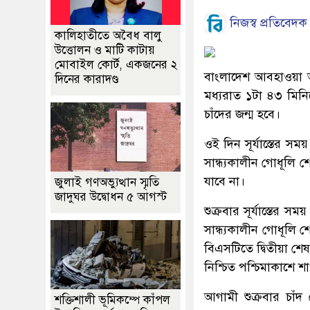
নিজস্ব প্রতিবেদক
কালিহাতীতে অবৈধ বালু
উত্তোলন ও মাটি কাটায়
মোবাইল কোর্ট, একজনের ২
বাংলাদেশ আবহাওয়া অ
দিনের কারাদণ্ড
মধ্যরাত ১টা ৪৩ মিন
চাঁদের জন্ম হবে।
ওই দিন সূর্যাস্তের স
সান্ধ্যকালীন গোধূলি শ
যাবে না।
জুলাই গণঅভ্যুত্থান স্মৃতি
জাদুঘর উদ্বোধন ৫ আগস্ট
শুক্রবার সূর্যাস্তের 
সান্ধ্যকালীন গোধূলি শ
বিএসটিতে দ্বিতীয়া শে
নিশ্চিত পশ্চিমাকাশে শ
আগামী শুক্রবার চাঁদ 
শক্তিশালী ভূমিকম্পে কাঁপল