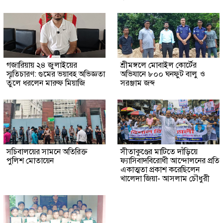
গজারিয়ায় ২৪ জুলাইয়ের
শ্রীমঙ্গলে মোবাইল কোর্টের
স্মৃতিচারণ: গুমের ভয়াবহ অভিজ্ঞতা
অভিযানে ৮০০ ঘনফুট বালু ও
তুলে ধরলেন মারুফ মিয়াজি
সরঞ্জাম জব্দ
সচিবালয়ের সামনে অতিরিক্ত
সীতাকুণ্ডের মাটিতে দাঁড়িয়ে
পুলিশ মোতায়েন
ফ্যাসিবাদবিরোধী আন্দোলনের প্রতি
একাত্মতা প্রকাশ করেছিলেন
খালেদা জিয়া- আসলাম চৌধুরী