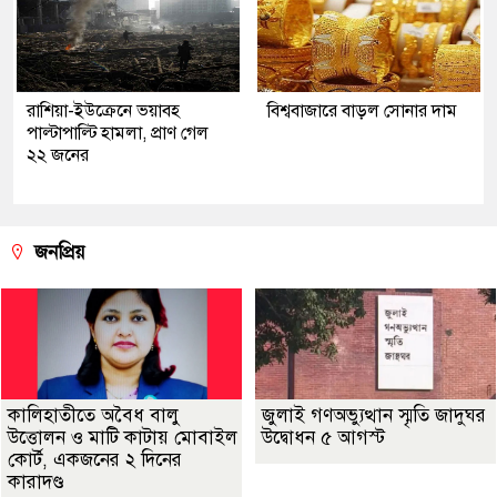
রাশিয়া-ইউক্রেনে ভয়াবহ
বিশ্ববাজারে বাড়ল সোনার দাম
পাল্টাপাল্টি হামলা, প্রাণ গেল
২২ জনের
জনপ্রিয়
কালিহাতীতে অবৈধ বালু
জুলাই গণঅভ্যুত্থান স্মৃতি জাদুঘর
উত্তোলন ও মাটি কাটায় মোবাইল
উদ্বোধন ৫ আগস্ট
কোর্ট, একজনের ২ দিনের
কারাদণ্ড