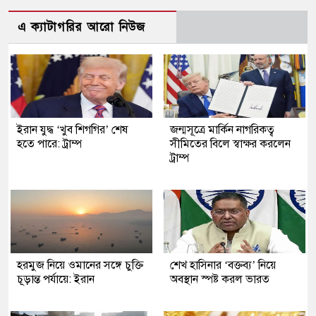
এ ক্যাটাগরির আরো নিউজ
ইরান যুদ্ধ ‘খুব শিগগির’ শেষ
জন্মসূত্রে মার্কিন নাগরিকত্ব
হতে পারে: ট্রাম্প
সীমিতের বিলে স্বাক্ষর করলেন
ট্রাম্প
হরমুজ নিয়ে ওমানের সঙ্গে চুক্তি
শেখ হাসিনার ‘বক্তব্য’ নিয়ে
চূড়ান্ত পর্যায়ে: ইরান
অবস্থান স্পষ্ট করল ভারত