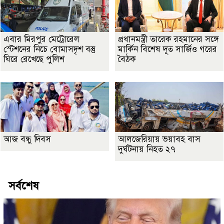
এবার মিরপুর মেট্রোরেল
প্রধানমন্ত্রী তারেক রহমানের সঙ্গে
স্টেশনের নিচে বোমাসদৃশ বস্তু
মার্কিন বিশেষ দূত সার্জিও গরের
ঘিরে রেখেছে পুলিশ
বৈঠক
আজ বন্ধু দিবস
আলজেরিয়ায় ভয়াবহ বাস
দুর্ঘটনায় নিহত ২৭
সর্বশেষ