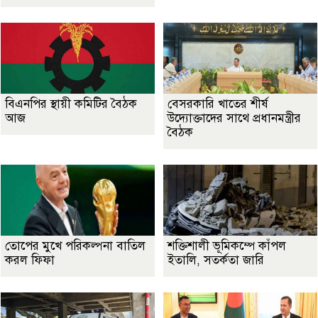
বিএনপির স্থায়ী কমিটির বৈঠক
বেসরকারি খাতের শীর্ষ
আজ
উদ্যোক্তাদের সাথে প্রধানমন্ত্রীর
বৈঠক
তোপের মুখে পরিকল্পনা বাতিল
শক্তিশালী ভূমিকম্পে কাঁপল
করল ফিফা
ইতালি, সতর্কতা জারি