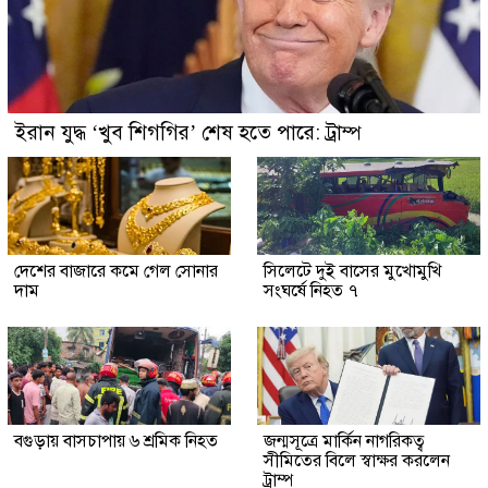
ইরান যুদ্ধ ‘খুব শিগগির’ শেষ হতে পারে: ট্রাম্প
দেশের বাজারে কমে গেল সোনার
সিলেটে দুই বাসের মুখোমুখি
দাম
সংঘর্ষে নিহত ৭
বগুড়ায় বাসচাপায় ৬ শ্রমিক নিহত
জন্মসূত্রে মার্কিন নাগরিকত্ব
সীমিতের বিলে স্বাক্ষর করলেন
ট্রাম্প