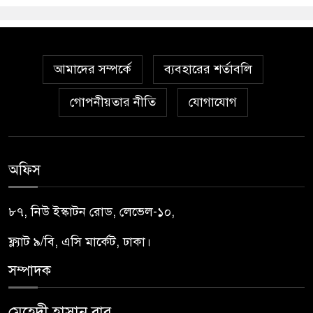
আমাদের সম্পর্কে
ব্যবহারের শর্তাবলি
গোপনীয়তার নীতি
যোগাযোগ
অফিস
৮৭, নিউ ইস্কাটন রোড, লেভেল-১০,
ফ্ল্যাট ৯/বি, এসি মার্কেট, ঢাকা।
সম্পাদক
মেহেদী হাসান বাবু