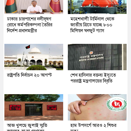
ঢাকার চারপাশের নদীদূষণ
মহেশখালী টার্মিনাল থেকে
রোধে কর্মপরিকল্পনা তৈরির
জাতীয় গ্রিডে যাচ্ছে ৮০০
নির্দেশ প্রধানমন্ত্রীর
মিলিয়ন ঘনফুট গ্যাস
রাষ্ট্রপতি নির্বাচন ২০ আগস্ট
শেখ হাসিনার বক্তব্য ইস্যুতে
পররাষ্ট্র মন্ত্রণালয়ের বিবৃতি
আজ খুলছে জুলাই স্মৃতি
হাম উপসর্গে আরও ২ শিশুর