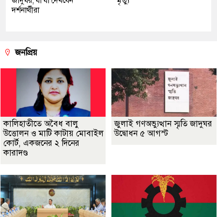
জাদুঘর, যা যা দেখবেন
মৃত্যু
দর্শনার্থীরা
জনপ্রিয়
কালিহাতীতে অবৈধ বালু
জুলাই গণঅভ্যুত্থান স্মৃতি জাদুঘর
উত্তোলন ও মাটি কাটায় মোবাইল
উদ্বোধন ৫ আগস্ট
কোর্ট, একজনের ২ দিনের
কারাদণ্ড