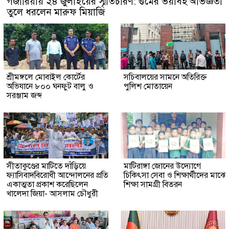
গজারিয়ায় ২৪ জুলাইয়ের স্মৃতিচারণ: গুমের ভয়াবহ অভিজ্ঞতা
তুলে ধরলেন মারুফ মিয়াজি
শ্রীমঙ্গলে মোবাইল কোর্টের
সচিবালয়ের সামনে অতিরিক্ত
অভিযানে ৮০০ ঘনফুট বালু ও
পুলিশ মোতায়েন
সরঞ্জাম জব্দ
সীতাকুণ্ডের মাটিতে দাঁড়িয়ে
মাটিরাঙ্গা জোনের উদ্যোগে
ফ্যাসিবাদবিরোধী আন্দোলনের প্রতি
চিকিৎসা সেবা ও শিক্ষার্থীদের মাঝে
একাত্মতা প্রকাশ করেছিলেন
শিক্ষা সামগ্রী বিতরন
খালেদা জিয়া- আসলাম চৌধুরী