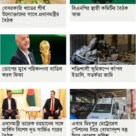
বেসরকারি খাতের শীর্ষ
বিএনপির স্থায়ী কমিটির বৈঠক
উদ্যোক্তাদের সাথে প্রধানমন্ত্রীর
আজ
বৈঠক
তোপের মুখে পরিকল্পনা বাতিল
শক্তিশালী ভূমিকম্পে কাঁপল
করল ফিফা
ইতালি, সতর্কতা জারি
প্রধানমন্ত্রী তারেক রহমানের সঙ্গে
এবার মিরপুর মেট্রোরেল
মার্কিন বিশেষ দূত সার্জিও গরের
স্টেশনের নিচে বোমাসদৃশ বস্তু
বৈঠক
ঘিরে রেখেছে পুলিশ