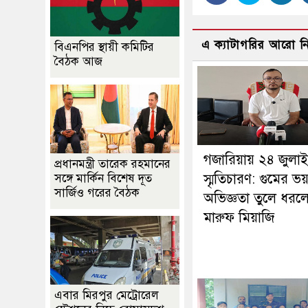
এ ক্যাটাগরির আরো 
বিএনপির স্থায়ী কমিটির
বৈঠক আজ
গজারিয়ায় ২৪ জুলা
প্রধানমন্ত্রী তারেক রহমানের
স্মৃতিচারণ: গুমের ভ
সঙ্গে মার্কিন বিশেষ দূত
সার্জিও গরের বৈঠক
অভিজ্ঞতা তুলে ধরল
মারুফ মিয়াজি
এবার মিরপুর মেট্রোরেল