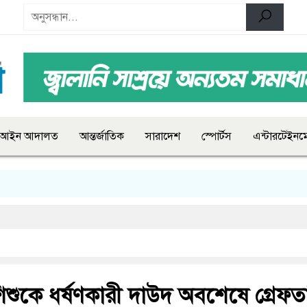
আইন আদালত
আন্তর্জাতিক
সারাদেশ
স্পোর্টস
এন্টারটেইনমে
শুকে ধর্ষণকারী দাউদ অবশেষে গ্রেফত