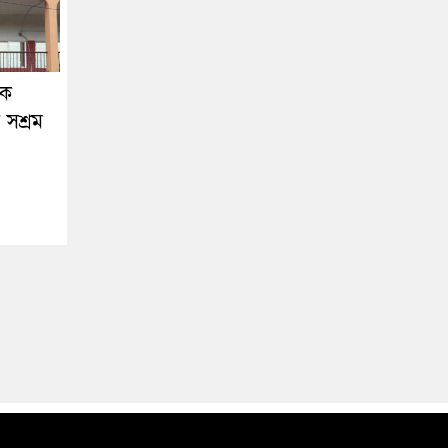
দক
সশ্রম