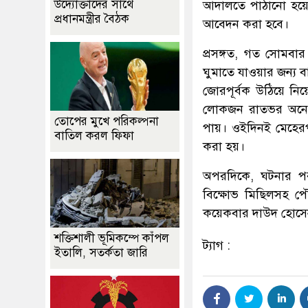
উদ্যোক্তাদের সাথে
আদালতে পাঠানো হয়েছ
প্রধানমন্ত্রীর বৈঠক
আবেদন করা হবে।
প্রসঙ্গত, গত সোমবার
ঘুমাতে যাওয়ার জন্য 
জোরপূর্বক উঠিয়ে নি
লোকজন রাতভর অনেক খ
তোপের মুখে পরিকল্পনা
পায়। ওইদিনই মেহের
বাতিল করল ফিফা
করা হয়।
অপরদিকে, ঘটনার পর 
বিক্ষোভ মিছিলসহ পৌ
কয়েকবার দাউদ হোসেনক
শক্তিশালী ভূমিকম্পে কাঁপল
ট্যাগ :
ইতালি, সতর্কতা জারি