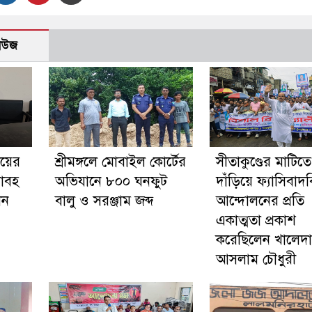
নিউজ
ইয়ের
শ্রীমঙ্গলে মোবাইল কোর্টের
সীতাকুণ্ডের মাটিতে
য়াবহ
অভিযানে ৮০০ ঘনফুট
দাঁড়িয়ে ফ্যাসিবাদ
েন
বালু ও সরঞ্জাম জব্দ
আন্দোলনের প্রতি
একাত্মতা প্রকাশ
করেছিলেন খালেদা
আসলাম চৌধুরী