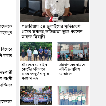
হোসেনকে
গজারিয়ায় ২৪ জুলাইয়ের স্মৃতিচারণ:
গুমের ভয়াবহ অভিজ্ঞতা তুলে ধরলেন
েহেরপুর
মারুফ মিয়াজি
 হিসেবে
নি করার
শ্রীমঙ্গলে মোবাইল
সচিবালয়ের সামনে
কোর্টের অভিযানে
অতিরিক্ত পুলিশ
ন্তকারী
৮০০ ঘনফুট বালু ও
মোতায়েন
ল গাংনী
সরঞ্জাম জব্দ
 দাউদের
হোসেনকে