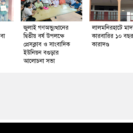
জুলাই গণঅভ্যুত্থানের
লালমনিরহাটে মা
েবা
দ্বিতীয় বর্ষ উপলক্ষে
কারবারির ১০ বছর 
প্রেসক্লাব ও সাংবাদিক
কারাদণ্ড
ইউনিয়ন বগুড়ার
আলোচনা সভা