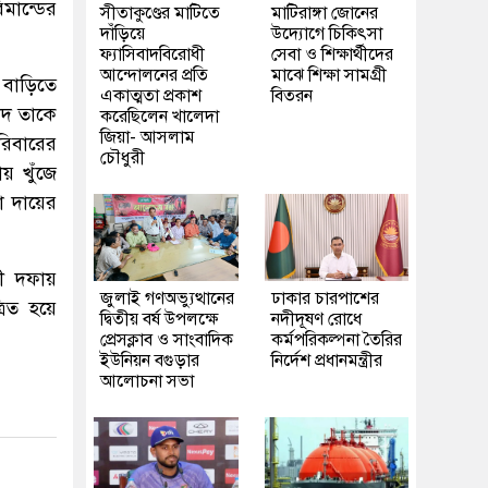
মান্ডের
সীতাকুণ্ডের মাটিতে
মাটিরাঙ্গা জোনের
দাঁড়িয়ে
উদ্যোগে চিকিৎসা
ফ্যাসিবাদবিরোধী
সেবা ও শিক্ষার্থীদের
আন্দোলনের প্রতি
মাঝে শিক্ষা সামগ্রী
 বাড়িতে
একাত্মতা প্রকাশ
বিতরন
উদ তাকে
করেছিলেন খালেদা
জিয়া- আসলাম
রিবারের
চৌধুরী
য় খুঁজে
া দায়ের
সী দফায়
জুলাই গণঅভ্যুত্থানের
ঢাকার চারপাশের
রিত হয়ে
দ্বিতীয় বর্ষ উপলক্ষে
নদীদূষণ রোধে
প্রেসক্লাব ও সাংবাদিক
কর্মপরিকল্পনা তৈরির
ইউনিয়ন বগুড়ার
নির্দেশ প্রধানমন্ত্রীর
আলোচনা সভা