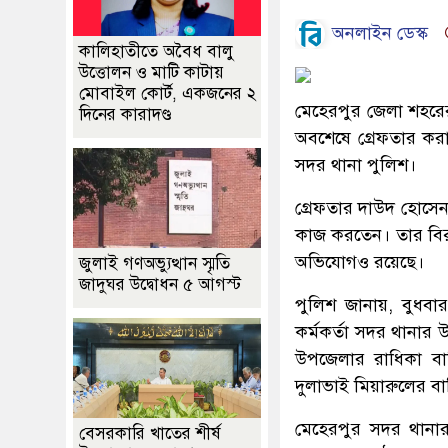
অনলাইন ডেস্ক
কালিহাতীতে অবৈধ বালু
উত্তোলন ও মাটি কাটায়
মোবাইল কোর্ট, একজনের ২
মেহেরপুর জেলা শহরের
দিনের কারাদণ্ড
অবশেষে গ্রেফতার কর
সদর থানা পুলিশ।
গ্রেফতার দাউদ হোসেন
কাজ করতেন। তার বিরু
অভিযোগও রয়েছে।
জুলাই গণঅভ্যুত্থান স্মৃতি
জাদুঘর উদ্বোধন ৫ আগস্ট
পুলিশ জানায়, বুধবা
কর্মকর্তা সদর থানার
উপজেলার রাধিকা বাল
দুলাভাই মিয়ারুলের ব
মেহেরপুর সদর থানার 
বেসরকারি খাতের শীর্ষ