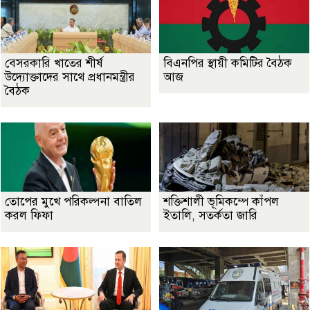
বেসরকারি খাতের শীর্ষ
বিএনপির স্থায়ী কমিটির বৈঠক
উদ্যোক্তাদের সাথে প্রধানমন্ত্রীর
আজ
বৈঠক
তোপের মুখে পরিকল্পনা বাতিল
শক্তিশালী ভূমিকম্পে কাঁপল
করল ফিফা
ইতালি, সতর্কতা জারি