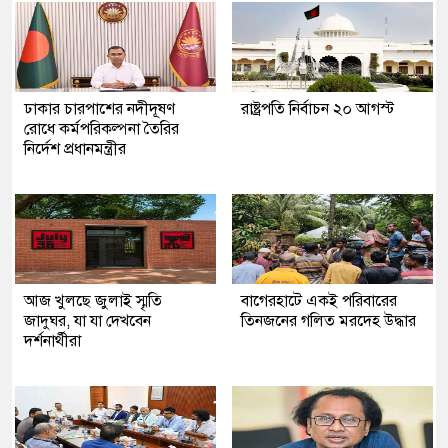
ঢাকার চারপাশের নদীদূষণ
রাষ্ট্রপতি নির্বাচন ২০ আগস্ট
রোধে কর্মপরিকল্পনা তৈরির
নির্দেশ প্রধানমন্ত্রীর
আজ খুলছে জুলাই স্মৃতি
‎বাগেরহাটে একই পরিবারের
জাদুঘর, যা যা দেখবেন
তিনজনের গলিত মরদেহ উদ্ধার
দর্শনার্থীরা