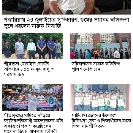
গজারিয়ায় ২৪ জুলাইয়ের স্মৃতিচারণ: গুমের ভয়াবহ অভিজ্ঞতা
তুলে ধরলেন মারুফ মিয়াজি
শ্রীমঙ্গলে মোবাইল কোর্টের
সচিবালয়ের সামনে অতিরিক্ত
অভিযানে ৮০০ ঘনফুট বালু ও
পুলিশ মোতায়েন
সরঞ্জাম জব্দ
সীতাকুণ্ডের মাটিতে দাঁড়িয়ে
মাটিরাঙ্গা জোনের উদ্যোগে
ফ্যাসিবাদবিরোধী আন্দোলনের প্রতি
চিকিৎসা সেবা ও শিক্ষার্থীদের মাঝে
একাত্মতা প্রকাশ করেছিলেন
শিক্ষা সামগ্রী বিতরন
খালেদা জিয়া- আসলাম চৌধুরী