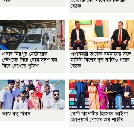
আজ
উদ্যোক্তাদের সাথে প্রধানমন্ত্রীর
বৈঠক
এবার মিরপুর মেট্রোরেল
প্রধানমন্ত্রী তারেক রহমানের সঙ্গে
স্টেশনের নিচে বোমাসদৃশ বস্তু
মার্কিন বিশেষ দূত সার্জিও গরের
ঘিরে রেখেছে পুলিশ
বৈঠক
আজ বন্ধু দিবস
বেস্ট রিপোর্টার হিসেবে আইপা
অ্যাওয়ার্ড পেলেন জয় শাহীন