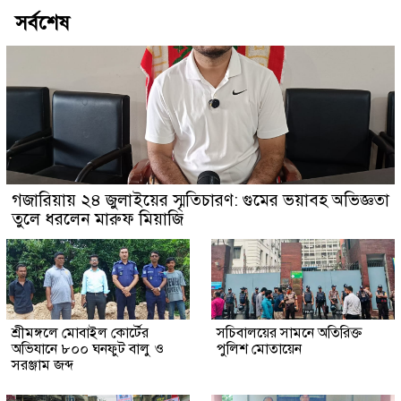
সর্বশেষ
গজারিয়ায় ২৪ জুলাইয়ের স্মৃতিচারণ: গুমের ভয়াবহ অভিজ্ঞতা
তুলে ধরলেন মারুফ মিয়াজি
শ্রীমঙ্গলে মোবাইল কোর্টের
সচিবালয়ের সামনে অতিরিক্ত
অভিযানে ৮০০ ঘনফুট বালু ও
পুলিশ মোতায়েন
সরঞ্জাম জব্দ