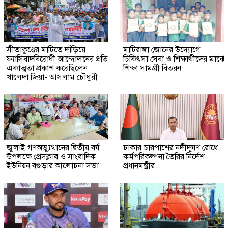
সীতাকুণ্ডের মাটিতে দাঁড়িয়ে
মাটিরাঙ্গা জোনের উদ্যোগে
ফ্যাসিবাদবিরোধী আন্দোলনের প্রতি
চিকিৎসা সেবা ও শিক্ষার্থীদের মাঝে
একাত্মতা প্রকাশ করেছিলেন
শিক্ষা সামগ্রী বিতরন
খালেদা জিয়া- আসলাম চৌধুরী
জুলাই গণঅভ্যুত্থানের দ্বিতীয় বর্ষ
ঢাকার চারপাশের নদীদূষণ রোধে
উপলক্ষে প্রেসক্লাব ও সাংবাদিক
কর্মপরিকল্পনা তৈরির নির্দেশ
ইউনিয়ন বগুড়ার আলোচনা সভা
প্রধানমন্ত্রীর