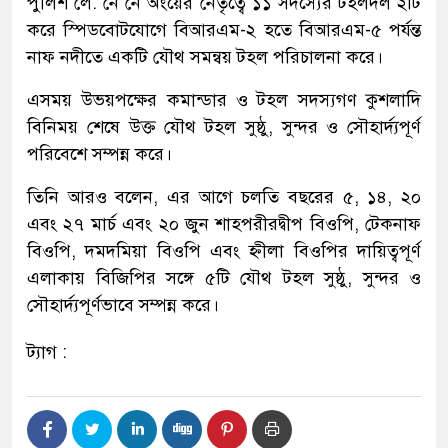
পুলিশ লে. নে নে অংয়ের নেতৃত্বে ১১ সদস্যের টহলদল ২টি
করে স্পিডবোটযোগে বিআরএম-২ হতে বিআরএম-৫ পর্যন্ত
নাফ নদীতে একটি যৌথ সমন্বয় টহল পরিচালনা করে।
এসময় উভয়পক্ষের কমান্ডার ও টহল সদস্যগণ কুশলাদি
বিনিময় শেষে উক্ত যৌথ টহল সুষ্ঠু, সুন্দর ও সৌহার্দ্যপূর্ণ
পরিবেশে সম্পন্ন করে।
তিনি আরও বলেন, এর আগে চলতি বছরের ৫, ১৪, ২০
এবং ২৭ মার্চ এবং ২০ জুন শাহপরীরদ্বীপ বিওপি, টেকনাফ
বিওপি, দমদমিয়া বিওপি এবং হ্নীলা বিওপির দায়িত্বপূর্ণ
এলাকায় বিজিপির সঙ্গে ৫টি যৌথ টহল সুষ্ঠু, সুন্দর ও
সৌহার্দ্যপূর্ণভাবে সম্পন্ন করে।
ট্যাগ :