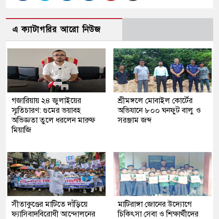
এ ক্যাটাগরির আরো নিউজ
গজারিয়ায় ২৪ জুলাইয়ের
শ্রীমঙ্গলে মোবাইল কোর্টের
স্মৃতিচারণ: গুমের ভয়াবহ
অভিযানে ৮০০ ঘনফুট বালু ও
অভিজ্ঞতা তুলে ধরলেন মারুফ
সরঞ্জাম জব্দ
মিয়াজি
সীতাকুণ্ডের মাটিতে দাঁড়িয়ে
মাটিরাঙ্গা জোনের উদ্যোগে
ফ্যাসিবাদবিরোধী আন্দোলনের
চিকিৎসা সেবা ও শিক্ষার্থীদের