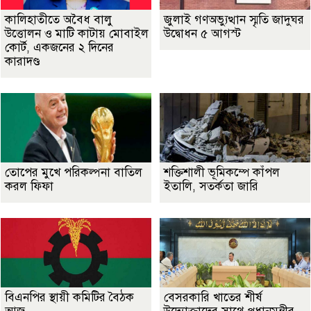
কালিহাতীতে অবৈধ বালু
জুলাই গণঅভ্যুত্থান স্মৃতি জাদুঘর
উত্তোলন ও মাটি কাটায় মোবাইল
উদ্বোধন ৫ আগস্ট
কোর্ট, একজনের ২ দিনের
কারাদণ্ড
তোপের মুখে পরিকল্পনা বাতিল
শক্তিশালী ভূমিকম্পে কাঁপল
করল ফিফা
ইতালি, সতর্কতা জারি
বিএনপির স্থায়ী কমিটির বৈঠক
বেসরকারি খাতের শীর্ষ