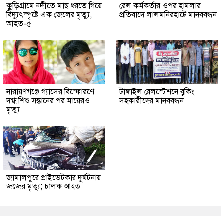
কুুড়িগ্রা‌মে নদীতে মাছ ধরতে গিয়ে
রেল কর্মকর্তার ওপর হামলার
বিদ্যুৎস্পৃষ্টে এক জেলের মৃত্যু,
প্রতিবাদে লালমনিরহাটে মানববন্ধন
আহত-৫
নারায়ণগঞ্জে গ্যাসের বিস্ফোরণে
টাঙ্গাইল রেলস্টেশনে বুকিং
দগ্ধ শিশু সন্তানের পর মায়েরও
সহকারীদের মানববন্ধন
মৃত্যু
জামালপুরে প্রাইভেটকার দুর্ঘটনায়
জজের মৃত্যু; চালক আহত