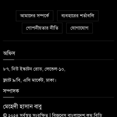
আমাদের সম্পর্কে
ব্যবহারের শর্তাবলি
গোপনীয়তার নীতি
যোগাযোগ
অফিস
৮৭, নিউ ইস্কাটন রোড, লেভেল-১০,
ফ্ল্যাট ৯/বি, এসি মার্কেট, ঢাকা।
সম্পাদক
মেহেদী হাসান বাবু
© ২০২৪ সর্বস্বত্ব সংরক্ষিত | বিজনেস বাংলাদেশ.কম.বিডি