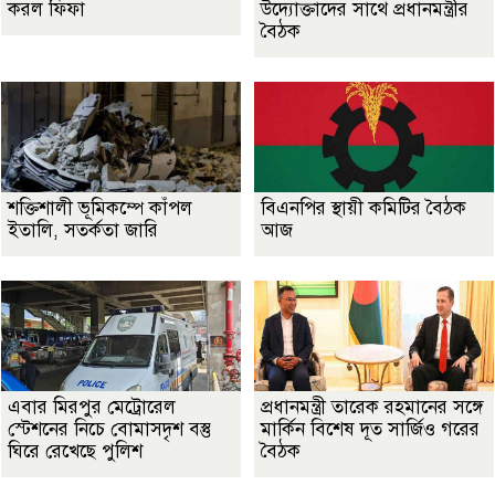
করল ফিফা
উদ্যোক্তাদের সাথে প্রধানমন্ত্রীর
বৈঠক
শক্তিশালী ভূমিকম্পে কাঁপল
বিএনপির স্থায়ী কমিটির বৈঠক
ইতালি, সতর্কতা জারি
আজ
এবার মিরপুর মেট্রোরেল
প্রধানমন্ত্রী তারেক রহমানের সঙ্গে
স্টেশনের নিচে বোমাসদৃশ বস্তু
মার্কিন বিশেষ দূত সার্জিও গরের
ঘিরে রেখেছে পুলিশ
বৈঠক