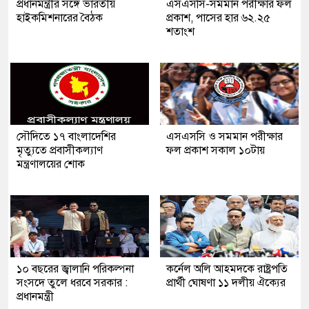
প্রধানমন্ত্রীর সঙ্গে ভারতীয়
এসএসসি-সমমান পরীক্ষার ফল
হাইকমিশনারের বৈঠক
প্রকাশ, পাসের হার ৬২.২৫
শতাংশ
সৌ‌দিতে ১৭ বাংলাদেশির
এসএসসি ও সমমান পরীক্ষার
মৃত্যুতে প্রবাসীকল্যাণ
ফল প্রকাশ সকাল ১০টায়
মন্ত্রণালয়ের শোক
১০ বছরের জ্বালানি পরিকল্পনা
কর্নেল অলি আহমদকে রাষ্ট্রপতি
সংসদে তুলে ধরবে সরকার :
প্রার্থী ঘোষণা ১১ দলীয় ঐক্যের
প্রধানমন্ত্রী