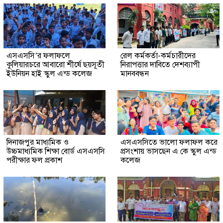
এসএসসি’র ফলাফলে
রেল কর্মকর্তা-কর্মচারীদের
কুলিয়ারচরে আবারো শীর্ষে ছয়সূতী
নিরাপত্তার দাবিতে দেশব্যাপী
ইউনিয়ন হাই স্কুল এন্ড কলেজ
মানববন্ধন
দিনাজপুর মাধ্যমিক ও
এসএসসিতে ভালো ফলাফল করে
উচ্চমাধ্যমিক শিক্ষা বোর্ড এসএসসি
প্রসংশায় ভাসছেন এ কে স্কুল এন্ড
পরীক্ষার ফল প্রকাশ
কলেজ