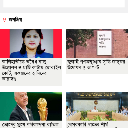
জনপ্রিয়
কালিহাতীতে অবৈধ বালু
জুলাই গণঅভ্যুত্থান স্মৃতি জাদুঘর
উত্তোলন ও মাটি কাটায় মোবাইল
উদ্বোধন ৫ আগস্ট
কোর্ট, একজনের ২ দিনের
কারাদণ্ড
তোপের মুখে পরিকল্পনা বাতিল
বেসরকারি খাতের শীর্ষ