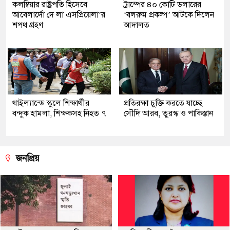
কলম্বিয়ার রাষ্ট্রপতি হিসেবে
ট্রাম্পের ৪০ কোটি ডলারের
আবেলার্দো দে লা এসপ্রিয়েলা’র
‘বলরুম প্রকল্প’ আটকে দিলেন
শপথ গ্রহণ
আদালত
থাইল্যান্ডে স্কুলে শিক্ষার্থীর
প্রতিরক্ষা চুক্তি করতে যাচ্ছে
বন্দুক হামলা, শিক্ষকসহ নিহত ৭
সৌদি আরব, তুরস্ক ও পাকিস্তান
জনপ্রিয়