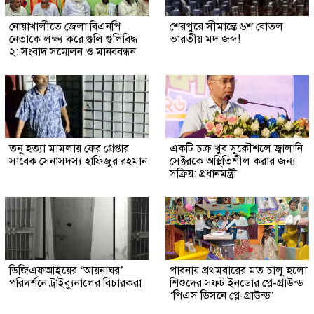
নোয়াখালীতে জেলা বিএনপি
শেরপুরে সীমান্তে ৬শ বোতল
নেতাকে লক্ষ্য করে গুলি গুলিবিদ্ধ
ভারতীয় মদ জব্দ!
২: সংবাদ সম্মেলন ও মানববন্ধন
তনু হত্যা মামলায় ফের গ্রেপ্তার
একটি চক্র খুব সুকৌশলে জ্বালানি
সাবেক সেনাসদস্য হাফিজুর রহমান
সেক্টরকে অস্থিতিশীল করার জন্য
সক্রিয়: প্রধানমন্ত্রী
ডিজিএফআইয়ের ‘আয়নাঘর’
পাবনায় প্রথমবারের মত চালু হলো
পরিদর্শনে ট্রাইব্যুনালের বিচারকরা
শিশুদের সফট ইনডোর প্লে-গ্রাউন্ড
‘পিএস ডিসনে প্লে-গ্রাউন্ড’