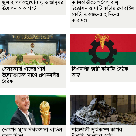
জুলাই গণঅভ্যুত্থান স্মৃতি জাদুঘর
কালিহাতীতে অবৈধ বালু
উদ্বোধন ৫ আগস্ট
উত্তোলন ও মাটি কাটায় মোবাইল
কোর্ট, একজনের ২ দিনের
কারাদণ্ড
বেসরকারি খাতের শীর্ষ
বিএনপির স্থায়ী কমিটির বৈঠক
উদ্যোক্তাদের সাথে প্রধানমন্ত্রীর
আজ
বৈঠক
তোপের মুখে পরিকল্পনা বাতিল
শক্তিশালী ভূমিকম্পে কাঁপল
করল ফিফা
ইতালি, সতর্কতা জারি