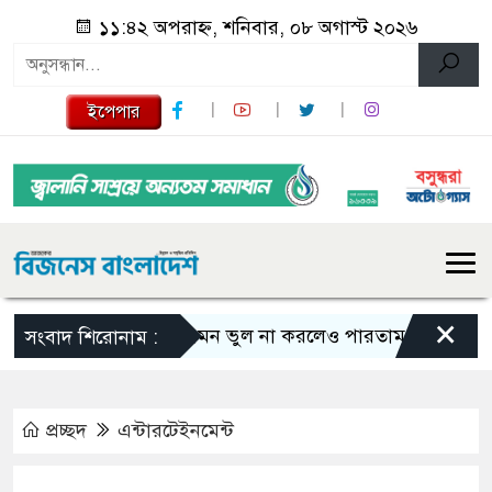
১১:৪২ অপরাহ্ন, শনিবার, ০৮ অগাস্ট ২০২৬
ইপেপার
×
এমন ভুল না করলেও পারতাম : শাকিব খান
সংবাদ শিরোনাম :
প্রচ্ছদ
এন্টারটেইনমেন্ট