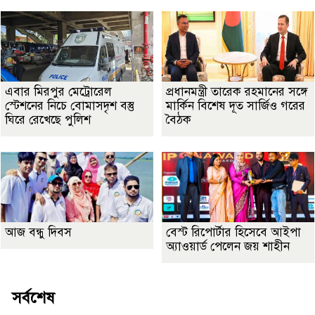
এবার মিরপুর মেট্রোরেল
প্রধানমন্ত্রী তারেক রহমানের সঙ্গে
স্টেশনের নিচে বোমাসদৃশ বস্তু
মার্কিন বিশেষ দূত সার্জিও গরের
ঘিরে রেখেছে পুলিশ
বৈঠক
আজ বন্ধু দিবস
বেস্ট রিপোর্টার হিসেবে আইপা
অ্যাওয়ার্ড পেলেন জয় শাহীন
সর্বশেষ