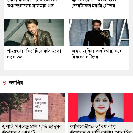
কথা জানালেন সালমান খান
চেয়েছিলেন ইয়ামি গৌতম
শাহরুখের ‘কিং’ নিয়ে ফাঁস হলো
আহত জুনিয়র এনটিআর, কবে
নতুন তথ্য
ফিরবেন শুটিংয়ে
জনপ্রিয়
জুলাই গণঅভ্যুত্থান স্মৃতি জাদুঘর
কালিহাতীতে অবৈধ বালু
উদ্বোধন ৫ আগস্ট
উত্তোলন ও মাটি কাটায় মোবাইল