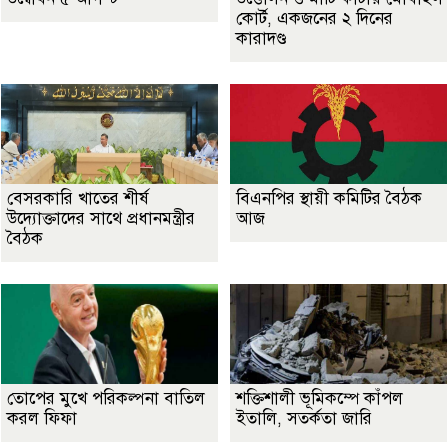
কোর্ট, একজনের ২ দিনের
কারাদণ্ড
বেসরকারি খাতের শীর্ষ
বিএনপির স্থায়ী কমিটির বৈঠক
উদ্যোক্তাদের সাথে প্রধানমন্ত্রীর
আজ
বৈঠক
তোপের মুখে পরিকল্পনা বাতিল
শক্তিশালী ভূমিকম্পে কাঁপল
করল ফিফা
ইতালি, সতর্কতা জারি