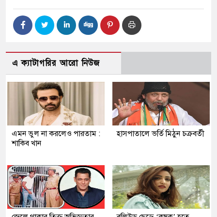
এ ক্যাটাগরির আরো নিউজ
এমন ভুল না করলেও পারতাম :
হাসপাতালে ভর্তি মিঠুন চক্রবর্তী
শাকিব খান
জেলে থাকার তিক্ত অভিজ্ঞতার
বলিউড ছেড়ে ‘কৃষক’ হতে