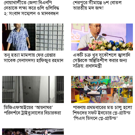
নোয়াখালীতে জেলা বিএনপি
শেরপুরে সীমান্তে ৬শ বোতল
নেতাকে লক্ষ্য করে গুলি গুলিবিদ্ধ
ভারতীয় মদ জব্দ!
২: সংবাদ সম্মেলন ও মানববন্ধন
তনু হত্যা মামলায় ফের গ্রেপ্তার
একটি চক্র খুব সুকৌশলে জ্বালানি
সাবেক সেনাসদস্য হাফিজুর রহমান
সেক্টরকে অস্থিতিশীল করার জন্য
সক্রিয়: প্রধানমন্ত্রী
ডিজিএফআইয়ের ‘আয়নাঘর’
পাবনায় প্রথমবারের মত চালু হলো
পরিদর্শনে ট্রাইব্যুনালের বিচারকরা
শিশুদের সফট ইনডোর প্লে-গ্রাউন্ড
‘পিএস ডিসনে প্লে-গ্রাউন্ড’