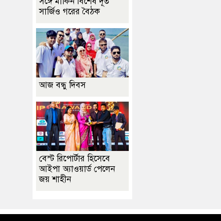
সঙ্গে মার্কিন বিশেষ দূত
সার্জিও গরের বৈঠক
আজ বন্ধু দিবস
বেস্ট রিপোর্টার হিসেবে
আইপা অ্যাওয়ার্ড পেলেন
জয় শাহীন