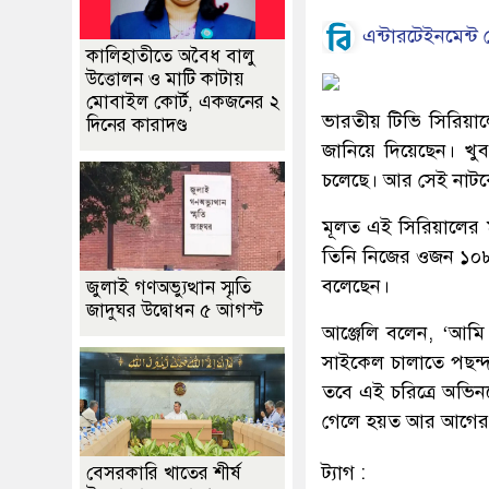
এন্টারটেইনমেন্ট ড
কালিহাতীতে অবৈধ বালু
উত্তোলন ও মাটি কাটায়
মোবাইল কোর্ট, একজনের ২
ভারতীয় টিভি সিরিয়া
দিনের কারাদণ্ড
জানিয়ে দিয়েছেন। খু
চলেছে। আর সেই নাটক
মূলত এই সিরিয়ালের ম
তিনি নিজের ওজন ১০৮ 
বলেছেন।
জুলাই গণঅভ্যুত্থান স্মৃতি
জাদুঘর উদ্বোধন ৫ আগস্ট
আঞ্জেলি বলেন, ‘আম
সাইকেল চালাতে পছন্দ 
তবে এই চরিত্রে অভিন
গেলে হয়ত আর আগের অ
ট্যাগ :
বেসরকারি খাতের শীর্ষ