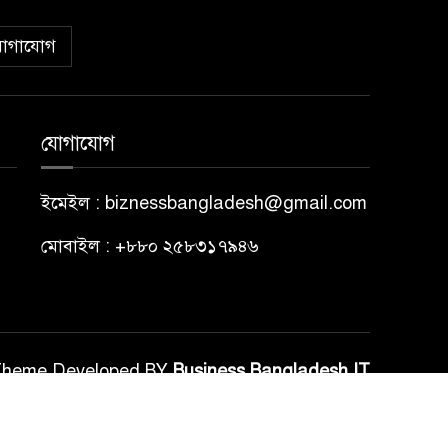
োগাযোগ
যোগাযোগ
ইমেইল : biznessbangladesh@gmail.com
মোবাইল : +৮৮০ ২৫৮৩১৭৯৪৬
Theme Developed BY
Business Bangladesh IT