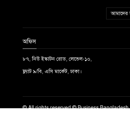
আমাদের স
অফিস
৮৭, নিউ ইস্কাটন রোড, লেভেল-১০,
ফ্ল্যাট ৯/বি, এসি মার্কেট, ঢাকা।
© All rights reserved © Business Bangladesh