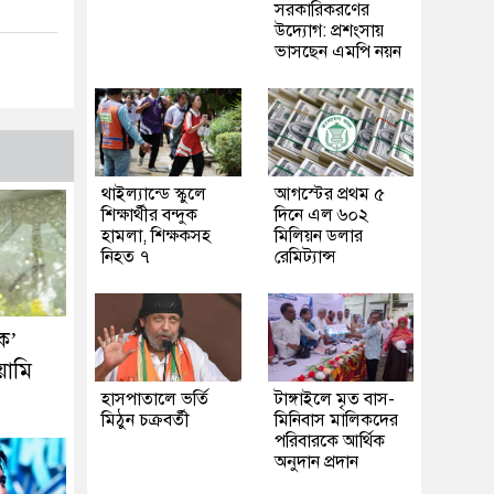
সরকারিকরণের
উদ্যোগ: প্রশংসায়
ভাসছেন এমপি নয়ন
থাইল্যান্ডে স্কুলে
আগস্টের প্রথম ৫
শিক্ষার্থীর বন্দুক
দিনে এল ৬০২
হামলা, শিক্ষকসহ
মিলিয়ন ডলার
নিহত ৭
রেমিট্যান্স
ক’
য়ামি
হাসপাতালে ভর্তি
টাঙ্গাইলে মৃত বাস-
মিঠুন চক্রবর্তী
মিনিবাস মালিকদের
পরিবারকে আর্থিক
অনুদান প্রদান