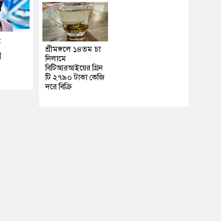
ে
শ্রীমঙ্গলে ১৪তম চা
র
নিলামে
বিটিআরআইয়ের গ্রিন
টি ২৭৯০ টাকা কেজি
দরে বিক্রি