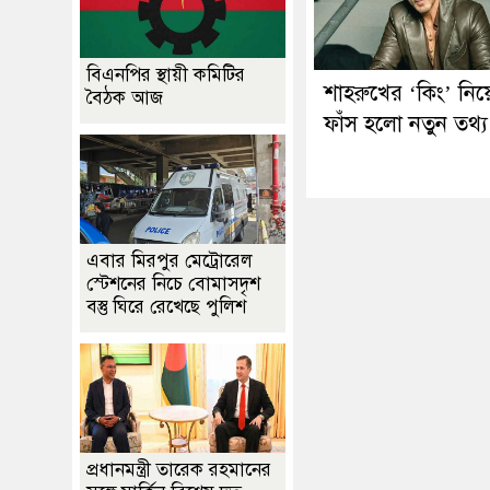
বিএনপির স্থায়ী কমিটির
শাহরুখের ‘কিং’ নিয়
বৈঠক আজ
ফাঁস হলো নতুন তথ্য
এবার মিরপুর মেট্রোরেল
স্টেশনের নিচে বোমাসদৃশ
বস্তু ঘিরে রেখেছে পুলিশ
প্রধানমন্ত্রী তারেক রহমানের