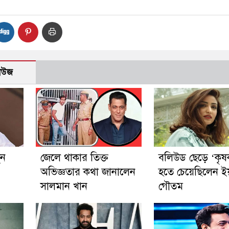
নিউজ
ুন
জেলে থাকার তিক্ত
বলিউড ছেড়ে ‘কৃষ
অভিজ্ঞতার কথা জানালেন
হতে চেয়েছিলেন ই
সালমান খান
গৌতম