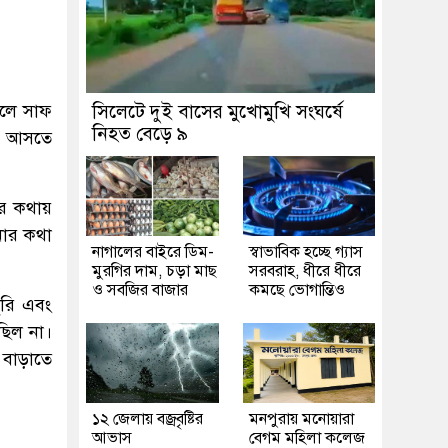
বলে সাফ
সিলেটে দুই বাসের মুখোমুখি সংঘর্ষে
নিহত বেড়ে ৯
তে আসতে
ের কথায়
নোর কথা
নাগালের বাইরে ডিম-
স্বাভাবিক হচ্ছে গ্যাস
মুরগির দাম, চড়া মাছ
সরবরাহ, ধীরে ধীরে
ও সবজির বাজার
কমছে ভোগান্তিও
ুরি এবং
ছিল না।
 বাড়াতে
১২ জেলায় বজ্রবৃষ্টির
মনপুরায় মনোয়ারা
আভাস
বেগম মহিলা কলেজ