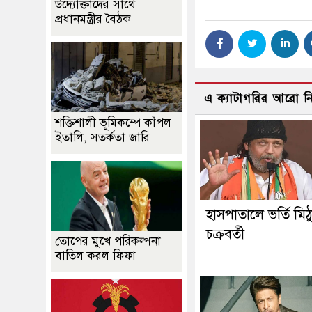
উদ্যোক্তাদের সাথে
প্রধানমন্ত্রীর বৈঠক
এ ক্যাটাগরির আরো 
শক্তিশালী ভূমিকম্পে কাঁপল
ইতালি, সতর্কতা জারি
হাসপাতালে ভর্তি মিঠ
চক্রবর্তী
তোপের মুখে পরিকল্পনা
বাতিল করল ফিফা