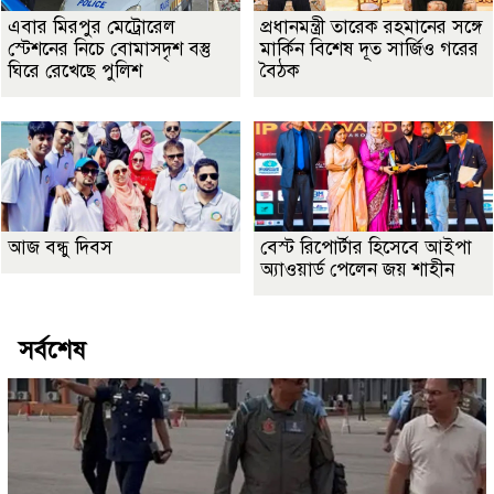
এবার মিরপুর মেট্রোরেল
প্রধানমন্ত্রী তারেক রহমানের সঙ্গে
স্টেশনের নিচে বোমাসদৃশ বস্তু
মার্কিন বিশেষ দূত সার্জিও গরের
ঘিরে রেখেছে পুলিশ
বৈঠক
আজ বন্ধু দিবস
বেস্ট রিপোর্টার হিসেবে আইপা
অ্যাওয়ার্ড পেলেন জয় শাহীন
সর্বশেষ