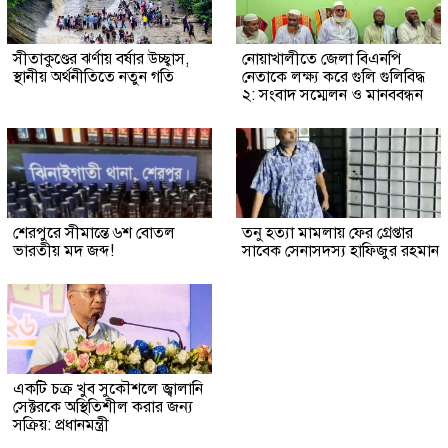
সীতাকুণ্ডের ঝর্ণায় বর্ষার উচ্ছ্বাস,
নোয়াখালীতে জেলা বিএনপি
স্থানীয় অর্থনীতিতে নতুন গতি
নেতাকে লক্ষ্য করে গুলি গুলিবিদ্ধ
২: সংবাদ সম্মেলন ও মানববন্ধন
শেরপুরে সীমান্তে ৬শ বোতল
তনু হত্যা মামলায় ফের গ্রেপ্তার
ভারতীয় মদ জব্দ!
সাবেক সেনাসদস্য হাফিজুর রহমান
একটি চক্র খুব সুকৌশলে জ্বালানি
সেক্টরকে অস্থিতিশীল করার জন্য
সক্রিয়: প্রধানমন্ত্রী