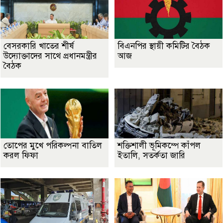
বেসরকারি খাতের শীর্ষ
বিএনপির স্থায়ী কমিটির বৈঠক
উদ্যোক্তাদের সাথে প্রধানমন্ত্রীর
আজ
বৈঠক
তোপের মুখে পরিকল্পনা বাতিল
শক্তিশালী ভূমিকম্পে কাঁপল
করল ফিফা
ইতালি, সতর্কতা জারি