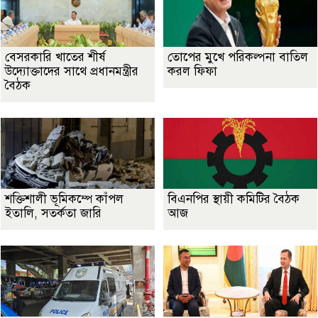
বেসরকারি খাতের শীর্ষ
তোপের মুখে পরিকল্পনা বাতিল
উদ্যোক্তাদের সাথে প্রধানমন্ত্রীর
করল ফিফা
বৈঠক
শক্তিশালী ভূমিকম্পে কাঁপল
বিএনপির স্থায়ী কমিটির বৈঠক
ইতালি, সতর্কতা জারি
আজ