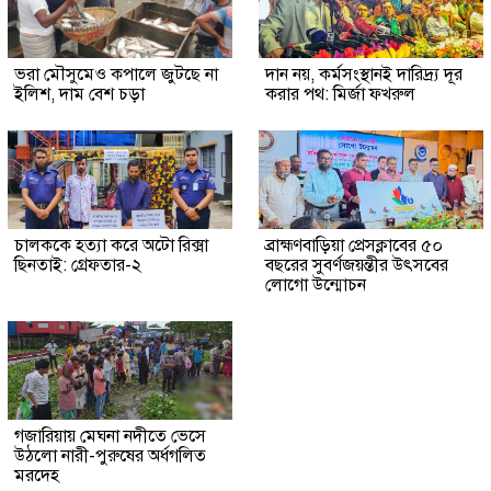
ভরা মৌসুমেও কপালে জুটছে না
দান নয়, কর্মসংস্থানই দারিদ্র্য দূর
ইলিশ, দাম বেশ চড়া
করার পথ: মির্জা ফখরুল
চালককে হত্যা করে অটো রিক্সা
ব্রাহ্মণবাড়িয়া প্রেসক্লাবের ৫০
ছিনতাই: গ্রেফতার-২
বছরের সুবর্ণজয়ন্তীর উৎসবের
লোগো উন্মোচন
গজারিয়ায় মেঘনা নদীতে ভেসে
উঠলো নারী-পুরুষের অর্ধগলিত
মরদেহ