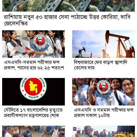
রাশিয়ায় নতুন ৫০ হাজার সেনা পাঠাচ্ছে উত্তর কোরিয়া, দাবি
জেলেনস্কির
এসএসসি-সমমান পরীক্ষার ফল
বিশ্ববাজারে ফের বাড়ল জ্বালানি
প্রকাশ, পাসের হার ৬২.২৫ শতাংশ
তেলের দাম
সৌ‌দিতে ১৭ বাংলাদেশির মৃত্যুতে
এসএসসি ও সমমান পরীক্ষার ফল
প্রবাসীকল্যাণ মন্ত্রণালয়ের শোক
প্রকাশ সকাল ১০টায়