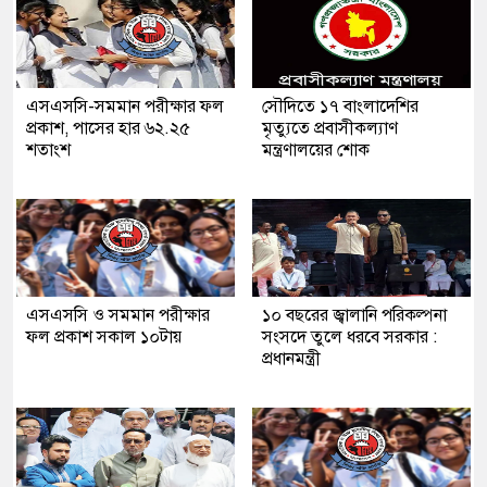
এসএসসি-সমমান পরীক্ষার ফল
সৌ‌দিতে ১৭ বাংলাদেশির
প্রকাশ, পাসের হার ৬২.২৫
মৃত্যুতে প্রবাসীকল্যাণ
শতাংশ
মন্ত্রণালয়ের শোক
এসএসসি ও সমমান পরীক্ষার
১০ বছরের জ্বালানি পরিকল্পনা
ফল প্রকাশ সকাল ১০টায়
সংসদে তুলে ধরবে সরকার :
প্রধানমন্ত্রী