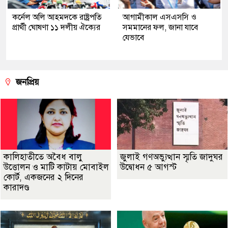
কর্নেল অলি আহমদকে রাষ্ট্রপতি
আগামীকাল এসএসসি ও
প্রার্থী ঘোষণা ১১ দলীয় ঐক্যের
সমমানের ফল, জানা যাবে
যেভাবে
জনপ্রিয়
কালিহাতীতে অবৈধ বালু
জুলাই গণঅভ্যুত্থান স্মৃতি জাদুঘর
উত্তোলন ও মাটি কাটায় মোবাইল
উদ্বোধন ৫ আগস্ট
কোর্ট, একজনের ২ দিনের
কারাদণ্ড