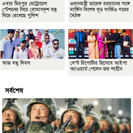
এবার মিরপুর মেট্রোরেল
প্রধানমন্ত্রী তারেক রহমানের সঙ্গে
স্টেশনের নিচে বোমাসদৃশ বস্তু
মার্কিন বিশেষ দূত সার্জিও গরের
ঘিরে রেখেছে পুলিশ
বৈঠক
আজ বন্ধু দিবস
বেস্ট রিপোর্টার হিসেবে আইপা
অ্যাওয়ার্ড পেলেন জয় শাহীন
সর্বশেষ